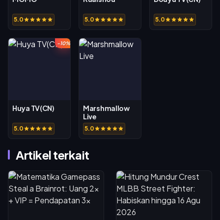
5.0
5.0
5.0
-10%
Huya TV(CN)
Marshmallow
Live
5.0
5.0
Artikel terkait