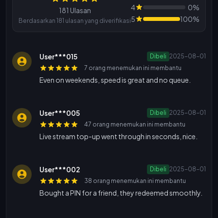
Ulasan
4
0%
181 Ulasan
5
100%
Berdasarkan 181 ulasan yang diverifikasi
User***015
Dibeli
2025-08-01
7 orang menemukan ini membantu
Even on weekends, speed is great and no queue.
User***005
Dibeli
2025-08-01
47 orang menemukan ini membantu
Live stream top-up went through in seconds, nice.
User***002
Dibeli
2025-08-01
38 orang menemukan ini membantu
Bought a PIN for a friend, they redeemed smoothly.