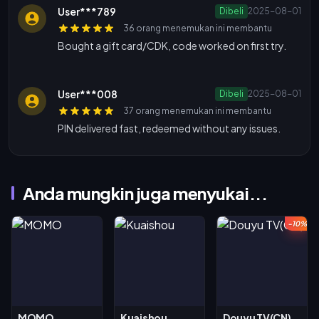
User***789
Dibeli
2025-08-01
36 orang menemukan ini membantu
Bought a gift card/CDK, code worked on first try.
User***008
Dibeli
2025-08-01
37 orang menemukan ini membantu
PIN delivered fast, redeemed without any issues.
Anda mungkin juga menyukai...
-10%
MOMO
Kuaishou
Douyu TV(CN)