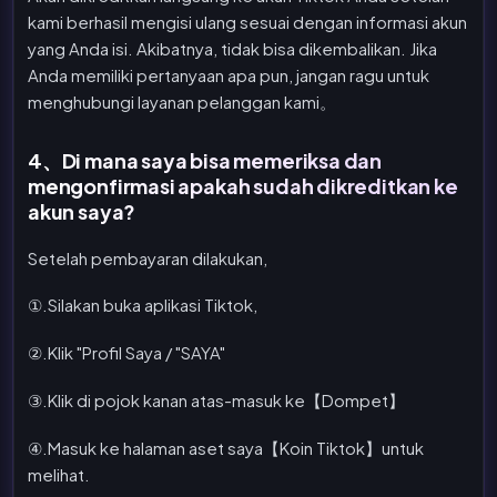
kami berhasil mengisi ulang sesuai dengan informasi akun
yang Anda isi. Akibatnya, tidak bisa dikembalikan. Jika
Anda memiliki pertanyaan apa pun, jangan ragu untuk
menghubungi layanan pelanggan kami。
4、Di mana saya bisa memeriksa dan
mengonfirmasi apakah sudah dikreditkan ke
akun saya?
Setelah pembayaran dilakukan,
①.Silakan buka aplikasi Tiktok,
②.Klik "Profil Saya / "SAYA"
③.Klik di pojok kanan atas-masuk ke【Dompet】
④.Masuk ke halaman aset saya【Koin Tiktok】untuk
melihat.