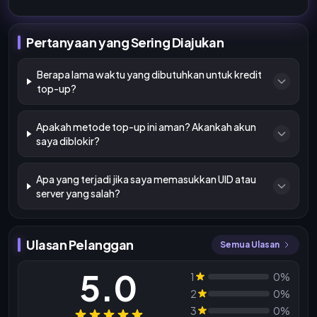
Pertanyaan yang Sering Diajukan
Berapa lama waktu yang dibutuhkan untuk kredit
top-up?
Apakah metode top-up ini aman? Akankah akun
saya diblokir?
Apa yang terjadi jika saya memasukkan UID atau
server yang salah?
Ulasan Pelanggan
Semua Ulasan
5.0
1
0%
2
0%
3
0%