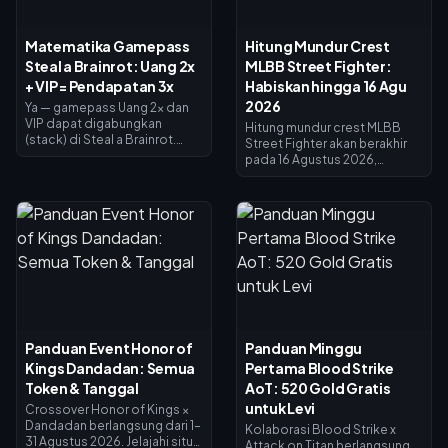
Matematika Gamepass
Hitung Mundur Crest
Steal a Brainrot: Uang 2x
MLBB Street Fighter:
+ VIP = Pendapatan 3x
Habiskan hingga 16 Agu
2026
Ya — gamepass Uang 2x dan
VIP dapat digabungkan
Hitung mundur crest MLBB
(stack) di Steal a Brainrot.
Street Fighter akan berakhir
Uang 2x menggandakan
pada 16 Agustus 2026,
pendapatan kolektor (×2), VIP
bersamaan dengan
menambahkan ×1.5, dan
berakhirnya kolaborasi 45 hari
keduanya dikalikan untuk
dan toko penukaran Crest.
menghasilkan tepat 3x
Crest yang tidak terpakai
pendapatan dasar — bukan
diperkirakan akan
4x. Uang 2x seharga 119 Robux,
kedaluwarsa bersamaan
VIP seharga 499 (total 618).
dengan event ini, jadi tukarkan
Beli Uang 2x terlebih dahulu;
semuanya sekarang: skin
tambahkan VIP setelah
crossover utama seharga
pendapatan dasar Anda
1.200 Crest, varian Painted
memadai.
seharga 200. Periksa saldo
Panduan Event Honor of
Panduan Minggu
Anda di halaman event, ikuti
Kings Dandadan: Semua
Pertama Blood Strike
daftar prioritas di bawah ini,
dan gunakan undian harian 25
Token & Tanggal
AoT: 520 Gold Gratis
Diamond untuk dorongan
untuk Levi
Crossover Honor of Kings ×
terakhir.
Dandadan berlangsung dari 1–
Kolaborasi Blood Strike x
31 Agustus 2026. Jelajahi situs
Attack on Titan berlangsung