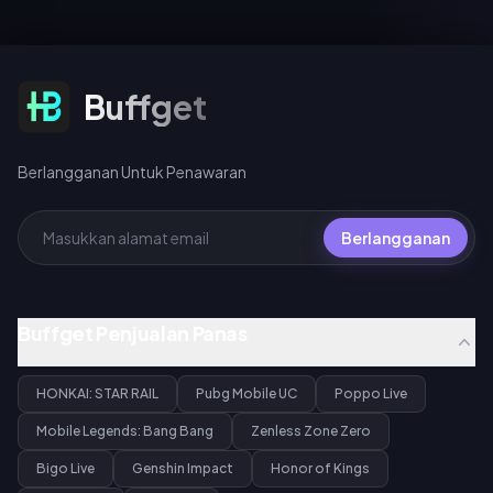
terbatas, dan lakukan spin
seharga 10 UC (tarikan harian
pertama), 40 UC standar, atau
360 UC per bundel 10x spin.
Berlangganan Untuk Penawaran
Buffget
Berlangganan Untuk Penawaran
Berlangganan
Buffget Penjualan Panas
HONKAI: STAR RAIL
Pubg Mobile UC
Poppo Live
Mobile Legends: Bang Bang
Zenless Zone Zero
Bigo Live
Genshin Impact
Honor of Kings