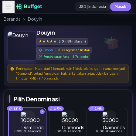
USD | Indonesia
Masuk
Beranda
>
Douyin
Douyin
5.0
(181+ Ulasan)
Global
Pengiriman Instan
Pembayaran Aman & Terjamin
Peringatan: Mulai dari 9 Januari, koin Tiktok telah diganti nama menjadi
"Diamond", tetapi fungsi dan hak terkait akan tetap tidak berubah.
Hingga 1RMB ≈ 9.7 Diamonds
Pilih Denominasi
-2.91%
-2.91%
-2.91%
100000 Diamonds
50000 Diamonds
30000 Diamonds