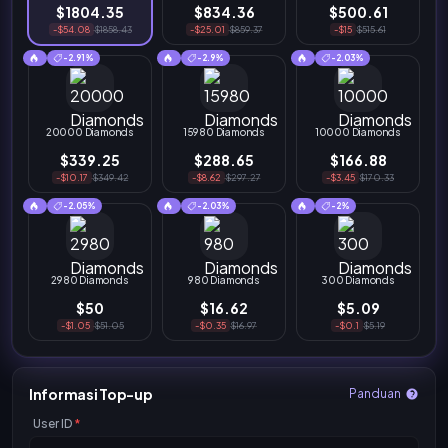
$1804.35
$834.36
$500.61
-$54.08
$1858.43
-$25.01
$859.37
-$15
$515.61
-2.91%
-2.9%
-2.03%
20000 Diamonds
15980 Diamonds
10000 Diamonds
$339.25
$288.65
$166.88
-$10.17
$349.42
-$8.62
$297.27
-$3.45
$170.33
-2.05%
-2.03%
-2%
2980 Diamonds
980 Diamonds
300 Diamonds
$50
$16.62
$5.09
-$1.05
$51.05
-$0.35
$16.97
-$0.1
$5.19
Informasi Top-up
Panduan
User ID
*