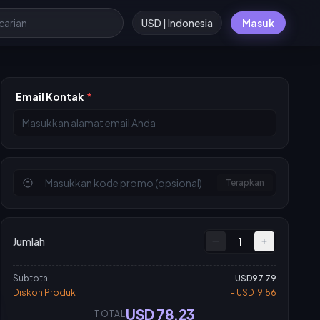
USD | Indonesia
Masuk
Email Kontak
*
Terapkan
Jumlah
1
Subtotal
USD97.79
Diskon Produk
- USD19.56
USD 78.23
TOTAL