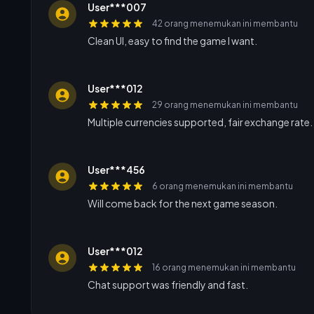
User***007
42 orang menemukan ini membantu
Clean UI, easy to find the game I want.
User***012
29 orang menemukan ini membantu
Multiple currencies supported, fair exchange rate.
User***456
6 orang menemukan ini membantu
Will come back for the next game season.
User***012
16 orang menemukan ini membantu
Chat support was friendly and fast.