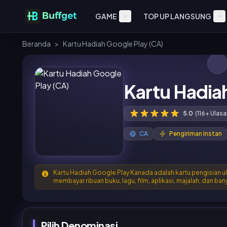
GAME
TOP UP LANGSUNG
Beranda
>
Kartu Hadiah Google Play (CA)
Kartu Hadia
5.0
(116+ Ulasa
CA
Pengiriman Instan
Kartu Hadiah Google Play Kanada adalah kartu pengisian ul
membayar ribuan buku, lagu, film, aplikasi, majalah, dan ban
Pilih Denominasi