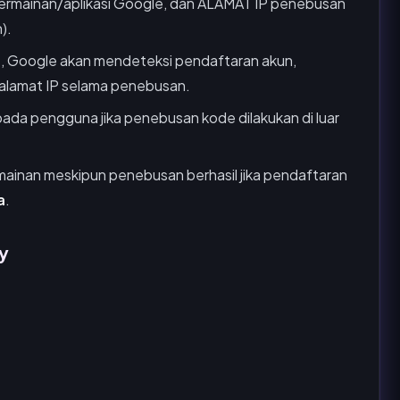
ermainan/aplikasi Google, dan ALAMAT IP penebusan
).
t, Google akan mendeteksi pendaftaran akun,
 alamat IP selama penebusan.
da pengguna jika penebusan kode dilakukan di luar
ainan meskipun penebusan berhasil jika pendaftaran
a
.
y