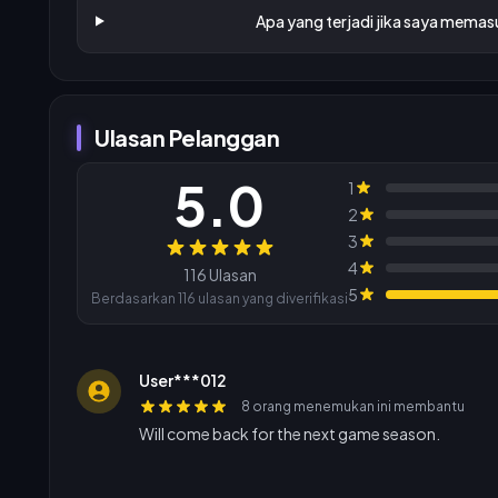
Apa yang terjadi jika saya memas
Ulasan Pelanggan
5.0
1
2
3
Ulasan
4
116 Ulasan
5
Berdasarkan 116 ulasan yang diverifikasi
User***012
8 orang menemukan ini membantu
Will come back for the next game season.