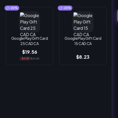
-20%
-20%
Google Play Gift Card
Google Play Gift Card
25 CAD CA
15 CAD CA
$19.56
$8.23
-$4.89
$24.45