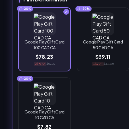
-20%
-20%
Google Play Gift Card
Google Play Gift Card
100 CAD CA
50 CAD CA
$78.23
$39.11
-$19.56
$97.79
-$9.78
$48.89
-20%
Google Play Gift Card
10 CAD CA
$7.82