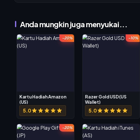
Anda mungkin juga menyukai...
-20%
-10%
Kartu Hadiah Amazon
Razer Gold USD (US
(US)
Wallet)
5.0
5.0
-20%