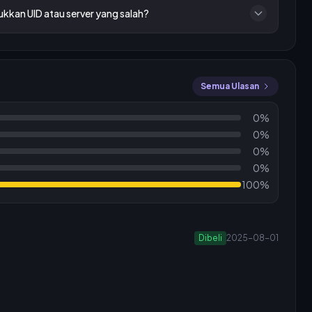
ukkan UID atau server yang salah?
Semua Ulasan
0%
0%
0%
0%
100%
Dibeli
2025-08-01