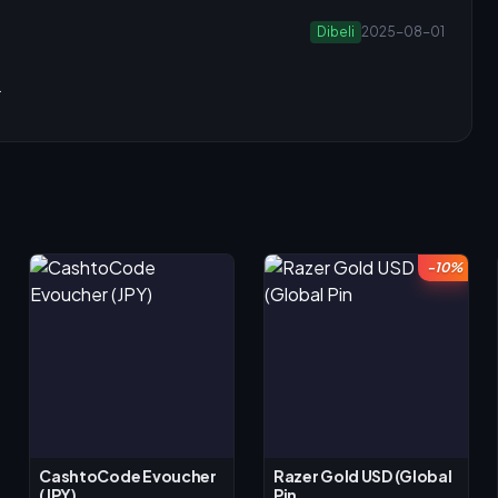
Dibeli
2025-08-01
.
-10%
CashtoCode Evoucher
Razer Gold USD (Global
(JPY)
Pin