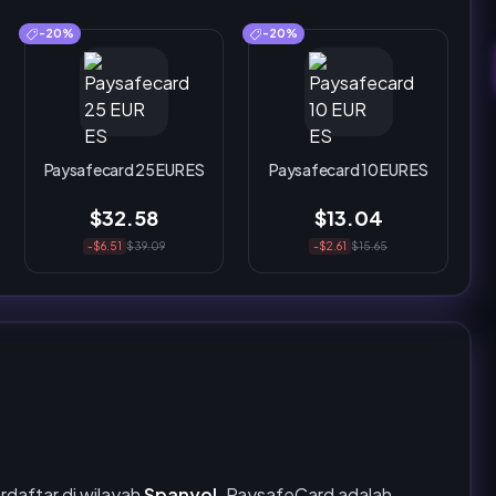
-20%
-20%
Paysafecard 25 EUR ES
Paysafecard 10 EUR ES
$32.58
$13.04
-$6.51
$39.09
-$2.61
$15.65
daftar di wilayah
Spanyol
. PaysafeCard adalah