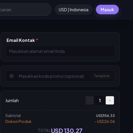
USD | Indonesia
Masuk
Email Kontak
*
Terapkan
Jumlah
1
Subtotal
USD156.33
Diskon Produk
- USD26.06
USD 130.27
TOTAL