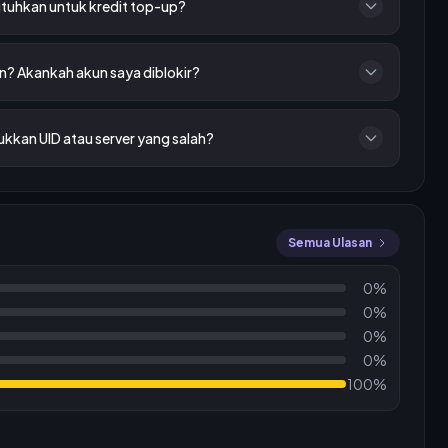
tuhkan untuk kredit top-up?
? Akankah akun saya diblokir?
ukkan UID atau server yang salah?
Semua Ulasan
0%
0%
0%
0%
100%