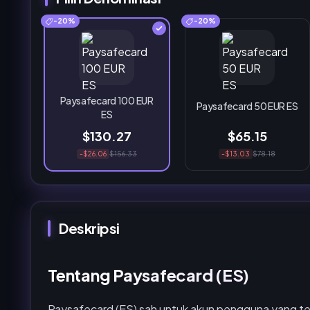
-20%
-20%
Paysafecard 100 EUR
Paysafecard 50 EUR ES
ES
$130.27
$65.15
-$26.06
$156.33
-$13.03
$78.18
Deskripsi
Tentang Paysafecard (ES)
Paysafecard (ES) sah untuk akun pengguna yang ter