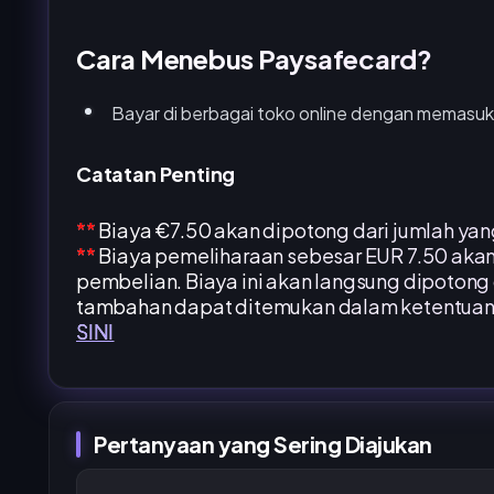
Cara Menebus Paysafecard?
Bayar di berbagai toko online dengan memasukk
Catatan Penting
**
Biaya €7.50 akan dipotong dari jumlah yan
**
Biaya pemeliharaan sebesar EUR 7.50 akan 
pembelian. Biaya ini akan langsung dipotong 
tambahan dapat ditemukan dalam ketentuan um
SINI
Pertanyaan yang Sering Diajukan