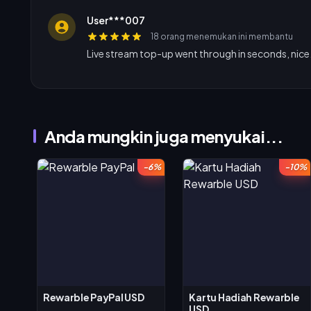
User***007
18 orang menemukan ini membantu
Live stream top-up went through in seconds, nice
Anda mungkin juga menyukai...
-6%
-10%
Rewarble PayPal USD
Kartu Hadiah Rewarble
USD