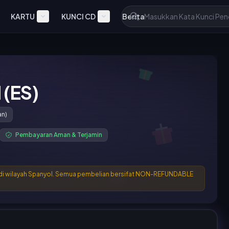
KARTU
KUNCI CD
Berita
 (ES)
an)
Pembayaran Aman & Terjamin
r di wilayah Spanyol. Semua pembelian bersifat NON-REFUNDABLE