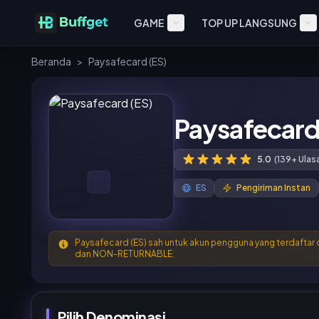
GAME
TOP UP LANGSUNG
Beranda
>
Paysafecard (ES)
Paysafecard
5.0
(139+ Ulas
ES
Pengiriman Instan
Paysafecard (ES) sah untuk akun pengguna yang terdafta
dan NON-RETURNABLE.
Pilih Denominasi