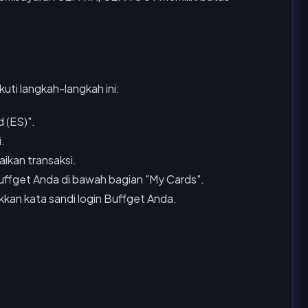
uti langkah-langkah ini:
 (ES)".
.
ikan transaksi.
uffget Anda di bawah bagian "My Cards".
kan kata sandi login Buffget Anda.