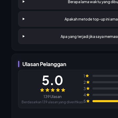
Berapa lama waktu yang dibu
Apakah metode top-up ini aman
Apa yang terjadi jika saya memas
Ulasan Pelanggan
5.0
1
2
3
Ulasan
4
139 Ulasan
5
Berdasarkan 139 ulasan yang diverifikasi