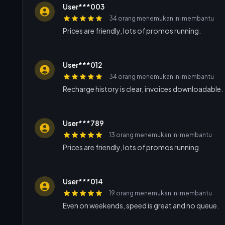
User***003
34 orang menemukan ini membantu
Prices are friendly, lots of promos running.
User***012
34 orang menemukan ini membantu
Recharge history is clear, invoices downloadable.
User***789
13 orang menemukan ini membantu
Prices are friendly, lots of promos running.
User***014
19 orang menemukan ini membantu
Even on weekends, speed is great and no queue.