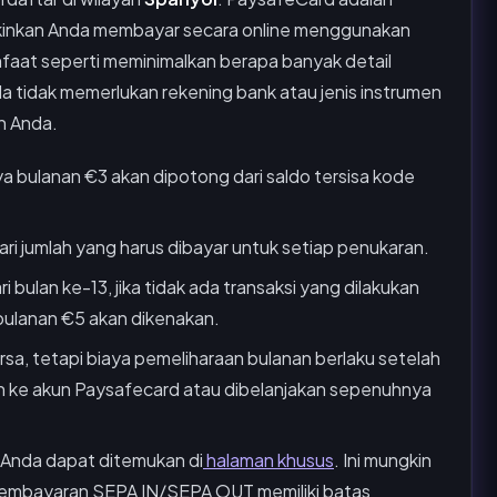
nkan Anda membayar secara online menggunakan
nfaat seperti meminimalkan berapa banyak detail
da tidak memerlukan rekening bank atau jenis instrumen
n Anda.
ya bulanan €3 akan dipotong dari saldo tersisa kode
ri jumlah yang harus dibayar untuk setiap penukaran.
 bulan ke-13, jika tidak ada transaksi yang dilakukan
bulanan €5 akan dikenakan.
sa, tetapi biaya pemeliharaan bulanan berlaku setelah
an ke akun Paysafecard atau dibelanjakan sepenuhnya
 Anda dapat ditemukan di
halaman khusus
. Ini mungkin
u, pembayaran SEPA IN/SEPA OUT memiliki batas