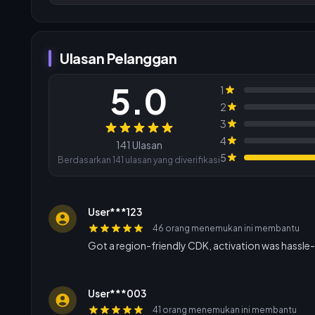
Ulasan Pelanggan
5.0
1
2
3
Ulasan
4
141 Ulasan
5
Berdasarkan 141 ulasan yang diverifikasi
User***123
46 orang menemukan ini membantu
Got a region-friendly CDK, activation was hassle-
User***003
41 orang menemukan ini membantu