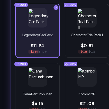
-20%
-20%
Legendary Car Pack
Character Trial Pack II
$11.94
$0.81
-$2.55
$14.49
-$0.18
$0.99
-20%
-20%
Dana Pertumbuhan
Kombo MP
$6.15
$21.08