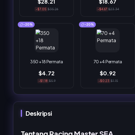
$28.21
$18.67
-$7.05
$35.26
-$4.67
$23.34
-20%
-20%
350 +18 Permata
70 +4 Permata
$4.72
$0.92
-$1.18
$5.9
-$0.23
$1.15
Deskripsi
Tentang Racing Master SEA