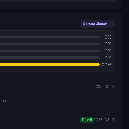
Semua Ulasan
0%
0%
0%
0%
100%
2025-08-01
free.
Dibeli
2025-08-01