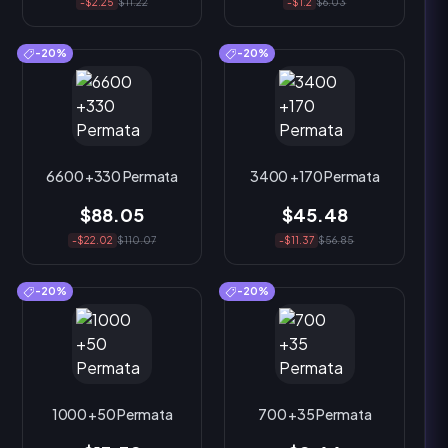
-$2.25
$11.22
-$1.2
$6.03
-20%
-20%
6600 +330 Permata
3400 +170 Permata
$88.05
$45.48
-$22.02
$110.07
-$11.37
$56.85
-20%
-20%
1000 +50 Permata
700 +35 Permata