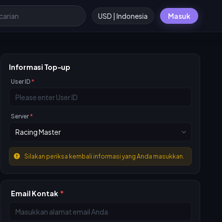
USD | Indonesia
Masuk
Informasi Top-up
User ID
*
Server
*
Silakan periksa kembali informasi yang Anda masukkan.
Email Kontak
*