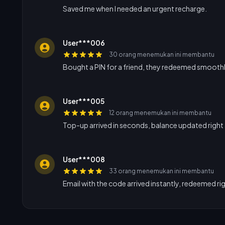
Saved me when I needed an urgent recharge.
User***006
30 orang menemukan ini membantu
Bought a PIN for a friend, they redeemed smoothl
User***005
12 orang menemukan ini membantu
Top-up arrived in seconds, balance updated right
User***008
33 orang menemukan ini membantu
Email with the code arrived instantly, redeemed ri