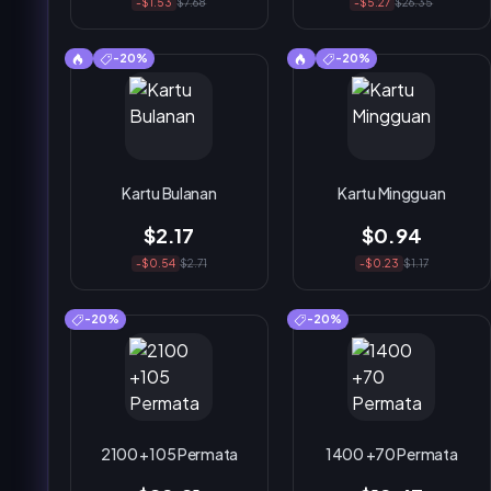
-$1.53
$7.68
-$5.27
$26.35
-20%
-20%
Kartu Bulanan
Kartu Mingguan
$2.17
$0.94
-$0.54
$2.71
-$0.23
$1.17
-20%
-20%
2100 +105 Permata
1400 +70 Permata