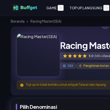
GAME
TOP UP LANGSUNG
Beranda
>
Racing Master(SEA)
Racing Mast
5.0
(141+ Ulasa
SEA
Pengiriman Instan
Top up ini tidak berlaku untuk wilayah Taiwan dan Jepang
Pilih Denominasi