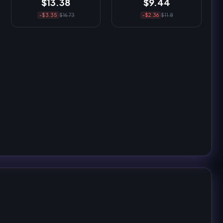
$13.38
$9.44
-$3.35
$16.73
-$2.36
$11.8