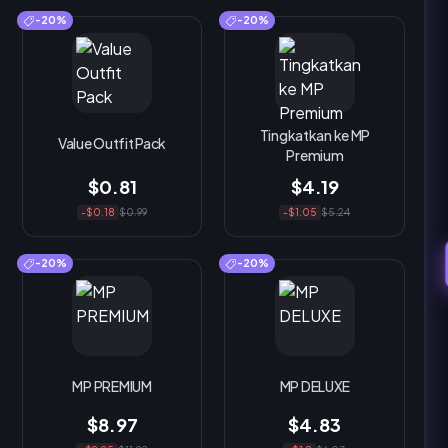
-20%
-20%
Tingkatkan ke MP
Value Outfit Pack
Premium
$0.81
$4.19
-$0.18
$0.99
-$1.05
$5.24
-20%
-20%
MP PREMIUM
MP DELUXE
$8.97
$4.83