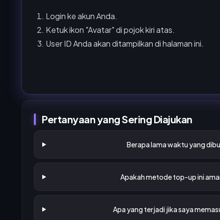
Login ke akun Anda.
Ketuk ikon "Avatar" di pojok kiri atas.
User ID Anda akan ditampilkan di halaman ini.
Pertanyaan yang Sering Diajukan
Berapa lama waktu yang dibu
Apakah metode top-up ini aman
Apa yang terjadi jika saya memas