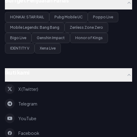
Buffget Penjualan Panas
HONKAI: STAR RAIL
Pubg Mobile UC
Poppo Live
Mobile Legends: Bang Bang
Zenless Zone Zero
Bigo Live
Genshin Impact
Honor of Kings
IDENTITY V
Xena Live
Ikuti kami
X (Twitter)
Telegram
YouTube
Facebook