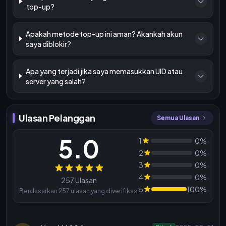
top-up?
Apakah metode top-up ini aman? Akankah akun
saya diblokir?
Apa yang terjadi jika saya memasukkan UID atau
server yang salah?
Ulasan Pelanggan
Semua Ulasan
5.0
1
0%
2
0%
3
0%
Ulasan
4
0%
257 Ulasan
5
100%
Berdasarkan 257 ulasan yang diverifikasi