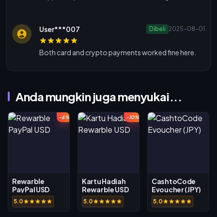
User***007
Dibeli
2025-08-01
Both card and crypto payments worked fine here.
Anda mungkin juga menyukai...
-6%
-10%
Rewarble
Kartu Hadiah
CashtoCode
PayPal USD
Rewarble USD
Evoucher (JPY)
5.0
5.0
5.0