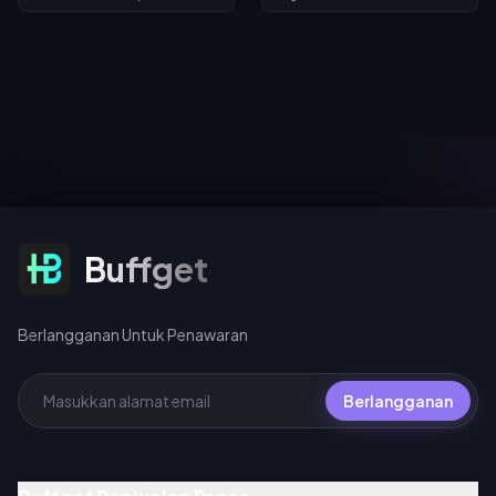
Brand New Day, yang
rilis pada 11 Juli 2026; Bagian 2
berlangsung dari 30 Juli – 1
(Rin Tohsaka plus Gilgamesh
September 2026. Selesaikan
gratis) hadir pada 24 Juli 2026
misi bertema untuk membuka
di Versi 4.4. Kedua fase
babak dan dapatkan avatar
berbagi satu penghitung pity,
serta bingkai avatar film
dan 200 warp di event Warp
eksklusif, login pada 1–2
mana pun akan mendapatkan
Agustus untuk mendapatkan
Light Cone signature gratis
Emote Spider-Man waktu
untuk Gilgamesh atau Archer.
terbatas, dan lakukan spin
seharga 10 UC (tarikan harian
pertama), 40 UC standar, atau
360 UC per bundel 10x spin.
Berlangganan Untuk Penawaran
Buffget
Berlangganan Untuk Penawaran
Berlangganan