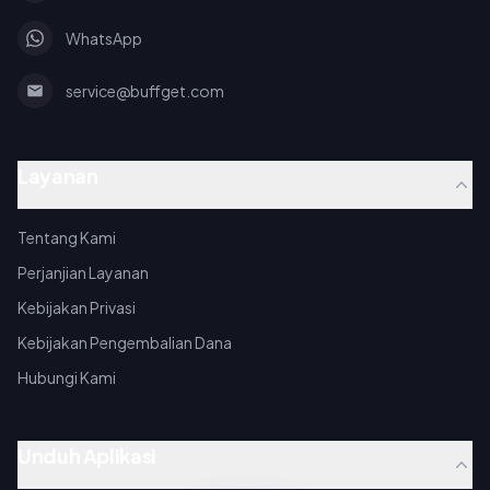
WhatsApp
service@buffget.com
Layanan
Tentang Kami
Perjanjian Layanan
Kebijakan Privasi
Kebijakan Pengembalian Dana
Hubungi Kami
Unduh Aplikasi