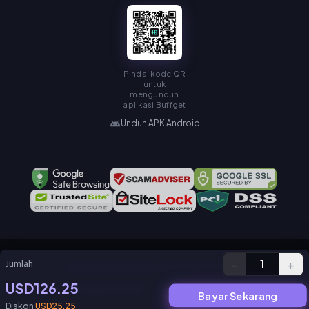
Pindai kode QR
untuk
mengunduh
aplikasi Buffget
Unduh APK Android
-
+
1
Jumlah
Copyright © KAMIAGEN LIMITED. All Rights Reserved.
USD126.25
Kebijakan Privasi
Perjanjian Layanan
Bayar Sekarang
Diskon
USD25.25