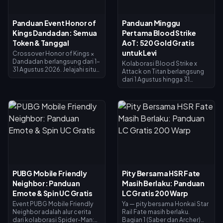
crossover utama seharga
pendapatan dasar Anda
1.200 Crest, varian Painted
memadai.
seharga 200. Periksa saldo
Panduan Event Honor of
Panduan Minggu
Anda di halaman event, ikuti
Kings Dandadan: Semua
Pertama Blood Strike
daftar prioritas di bawah ini,
dan gunakan undian harian 25
Token & Tanggal
AoT: 520 Gold Gratis
Diamond untuk dorongan
untuk Levi
Crossover Honor of Kings ×
terakhir.
Dandadan berlangsung dari 1–
Kolaborasi Blood Strike x
31 Agustus 2026. Jelajahi situs
Attack on Titan berlangsung
UFO di Jendela Investigasi
dari 1 Agustus hingga 31
untuk mendapatkan Koin
Agustus 2026, dengan skin
Penukaran, selesaikan misi
Levi Ackerman yang tersedia
harian untuk mendapatkan
di Limited Pool dan Lucky
Koin Reiryoku — mata uang di
Limited Loot. Splashfest
balik skin Epic gratis Momo
Strike Pass (15 Juli – 14 Agustus
Ayase untuk Daji. Kebangkitan
2026) mengembalikan 520
Kekuatan Spiritual dibuka
Gold pada level maksimal —
pada 7 Agustus dengan skin
cukup untuk mendanai Elite
Jiji milik Mozi, dan semua
Pass atau gacha Levi. Panduan
penukaran ditutup pada 31
minggu pertama Blood Strike
Agustus.
AoT ini menunjukkan cara
PUBG Mobile Friendly
Pity Bersama HSR Fate
mengumpulkan Gold gratis,
Neighbor: Panduan
Masih Berlaku: Panduan
menukar kode, dan mengatur
waktu pengembalian dana
Emote & Spin UC Gratis
LC Gratis 200 Warp
agar Levi hampir tidak
Event PUBG Mobile Friendly
Ya — pity bersama Honkai Star
membiayai apa pun.
Neighbor adalah alur cerita
Rail Fate masih berlaku.
dari kolaborasi Spider-Man:
Bagian 1 (Saber dan Archer)