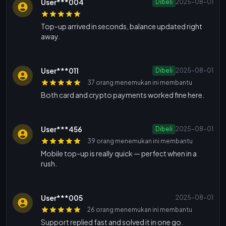
User***004
Dibeli
2025-08-01
Top-up arrived in seconds, balance updated right
away.
User***011
Dibeli
2025-08-01
37 orang menemukan ini membantu
Both card and crypto payments worked fine here.
User***456
Dibeli
2025-08-01
39 orang menemukan ini membantu
Mobile top-up is really quick — perfect when in a
rush.
User***005
2025-08-01
26 orang menemukan ini membantu
Support replied fast and solved it in one go.