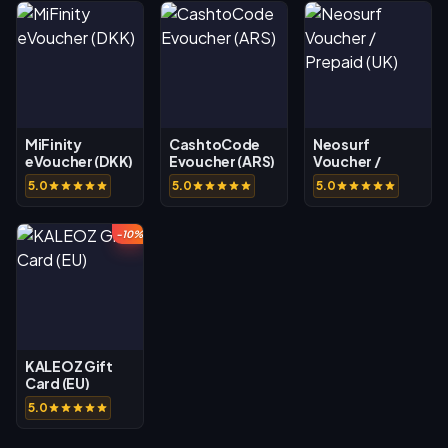
MiFinity
CashtoCode
Neosurf
eVoucher (DKK)
Evoucher (ARS)
Voucher /
Prepaid (UK)
5.0
5.0
5.0
-10%
KALEOZ Gift
Card (EU)
5.0