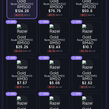
Razer Gold RM500
Razer Gold RM300
Razer Gold RM200
$126.25
$75.75
$50.5
-$25.25
$151.5
-$15.15
$90.9
-$10.1
$60.6
-20%
-20%
-20%
Razer Gold RM100
Razer Gold RM50
Razer Gold RM40
$25.25
$12.63
$10.1
-$5.04
$30.29
-$2.52
$15.15
-$2.03
$12.13
-20%
-20%
-20%
Razer Gold RM30
Razer Gold RM20
Razer Gold RM10
$7.57
$5.05
$2.52
-$1.51
$9.08
-$1.01
$6.06
-$0.51
$3.03
-20%
-20%
-20%