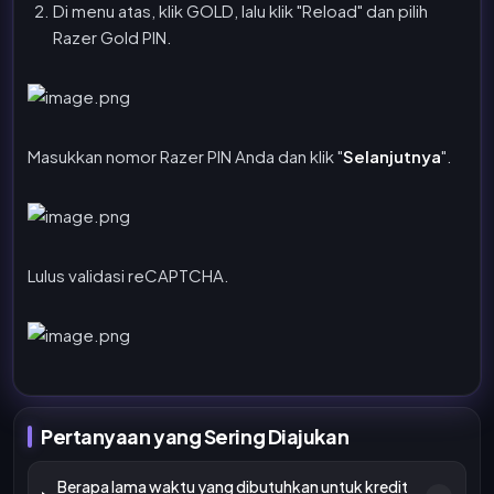
Di menu atas, klik GOLD, lalu klik "Reload" dan pilih
Razer Gold PIN.
Masukkan nomor Razer PIN Anda dan klik "
Selanjutnya
".
Lulus validasi reCAPTCHA.
Pertanyaan yang Sering Diajukan
Berapa lama waktu yang dibutuhkan untuk kredit