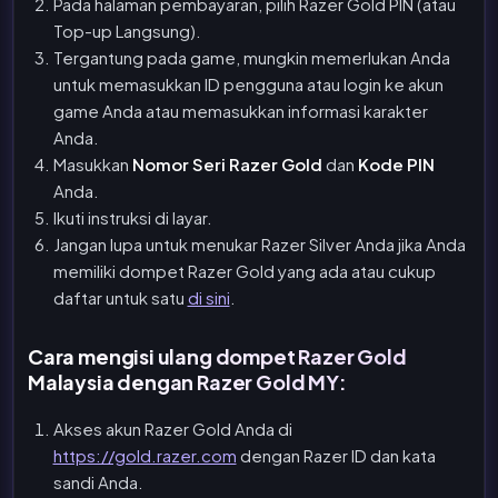
Pada halaman pembayaran, pilih Razer Gold PIN (atau
Top-up Langsung).
Tergantung pada game, mungkin memerlukan Anda
untuk memasukkan ID pengguna atau login ke akun
game Anda atau memasukkan informasi karakter
Anda.
Masukkan
Nomor Seri Razer Gold
dan
Kode PIN
Anda.
Ikuti instruksi di layar.
Jangan lupa untuk menukar Razer Silver Anda jika Anda
memiliki dompet Razer Gold yang ada atau cukup
daftar untuk satu
di sini
.
Cara mengisi ulang dompet Razer Gold
Malaysia dengan Razer Gold MY:
Akses akun Razer Gold Anda di
https://gold.razer.com
dengan Razer ID dan kata
sandi Anda.