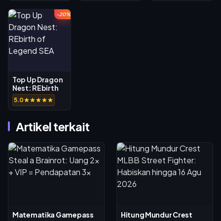
-20%
Top Up Dragon
Nest: REbirth
of Legend SEA
5.0
Artikel terkait
Matematika Gamepass
Hitung Mundur Crest