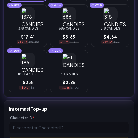
-20%
-20%
-20%
1378 CANDIES
686 CANDIES
318 CANDIES
$17.41
$8.69
$4.34
-$3.48
$20.89
-$1.74
$10.43
-$0.86
$5.2
-20%
-20%
186 CANDIES
61 CANDIES
$2.6
$0.85
-$0.51
$3.11
-$0.18
$1.03
Informasi Top-up
Character ID
*