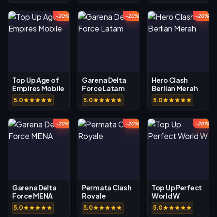
-20%
-20%
-20%
Top Up Age of
Garena Delta
Hero Clash
Empires Mobile
Force Latam
Berlian Merah
5.0
5.0
5.0
-20%
-20%
-20%
Garena Delta
Permata Clash
Top Up Perfect
Force MENA
Royale
World W
5.0
5.0
5.0