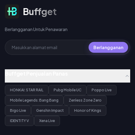
Berlangganan Untuk Penawaran
Buffget
Berlangganan Untuk Penawaran
Berlangganan
Buffget Penjualan Panas
HONKAI: STAR RAIL
Pubg Mobile UC
Poppo Live
Mobile Legends: Bang Bang
Zenless Zone Zero
Bigo Live
Genshin Impact
Honor of Kings
IDENTITY V
Xena Live