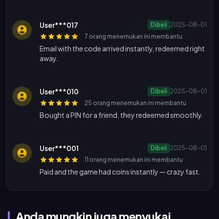
User***017
Dibeli
2025-08-01
7 orang menemukan ini membantu
Email with the code arrived instantly, redeemed right
away.
User***010
Dibeli
2025-08-01
25 orang menemukan ini membantu
Bought a PIN for a friend, they redeemed smoothly.
User***001
Dibeli
2025-08-01
11 orang menemukan ini membantu
Paid and the game had coins instantly — crazy fast.
Anda mungkin juga menyukai...