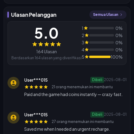
Ulasan Pelanggan
Semua Ulasan
5.0
1
0%
2
0%
3
0%
Ulasan
4
0%
164 Ulasan
5
100%
Berdasarkan 164 ulasan yang diverifikasi
User***015
Dibeli
2025-08-01
21 orang menemukan ini membantu
Paid and the game had coins instantly — crazy fast.
User***015
Dibeli
2025-08-01
27 orang menemukan ini membantu
Saved me when I needed an urgent recharge.