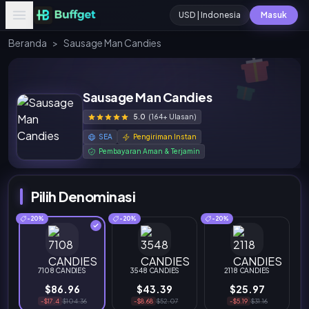
USD | Indonesia
Masuk
Beranda
>
Sausage Man Candies
Sausage Man Candies
5.0
(164+ Ulasan)
SEA
Pengiriman Instan
Pembayaran Aman & Terjamin
Pilih Denominasi
-20%
-20%
-20%
7108 CANDIES
3548 CANDIES
2118 CANDIES
$86.96
$43.39
$25.97
-$17.4
$104.36
-$8.68
$52.07
-$5.19
$31.16