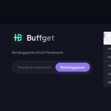
Berlangganan Untuk Penawaran
B
Buffget
H
Berlangganan Untuk Penawaran
P
Z
Berlangganan
G
ID