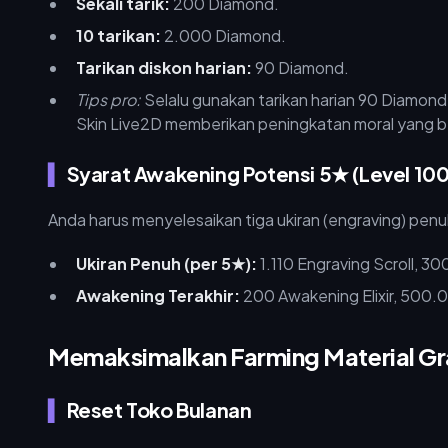
Sekali tarik:
200 Diamond.
10 tarikan:
2.000 Diamond.
Tarikan diskon harian:
90 Diamond.
Tips pro:
Selalu gunakan tarikan harian 90 Diamon
Skin Live2D memberikan peningkatan moral yang b
Syarat Awakening Potensi 5★ (Level 100
Anda harus menyelesaikan tiga ukiran (engraving) p
Ukiran Penuh (per 5★):
1.110 Engraving Scroll, 
Awakening Terakhir:
200 Awakening Elixir, 500.
Memaksimalkan Farming Material Gr
Reset Toko Bulanan