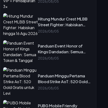
Pendapatan 3x
2026/08/05
Hitung Mundur Crest MLBB
Street Fighter: Habiskan
hingga 16 Agu 2026
2026/08/05
Panduan Event Honor of
Kings Dandadan: Semua
Token & Tanggal
2026/08/05
Panduan Minggu Pertama
Blood Strike AoT: 520 Gold
Gratis untuk Levi
2026/08/05
PUBG Mobile Friendly