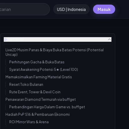
USD | Indonesia
Masuk
Daftar isi
Live2D Musim Panas & Biaya Buka Batas Potensi (Potential
Uncap)
Perhitungan Gacha & Buka Batas
Syarat Awakening Potensi 5★ (Level 100)
Memaksimalkan Farming Material Gratis
Reset Toko Bulanan
Rute Event, Tower & Devil Coin
Penawaran Diamond Termurah via buffget
Perbandingan Harga Dalam Game vs. buffget
Hadiah PvP S16 & Pembaruan Ekonomi
ROI Mirror Wars & Arena