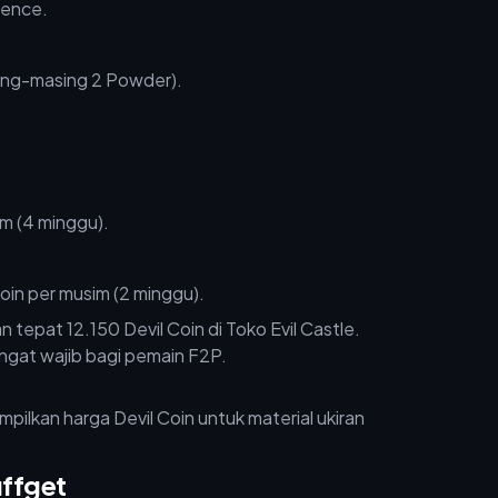
sence.
sing-masing 2 Powder).
im (4 minggu).
oin per musim (2 minggu).
epat 12.150 Devil Coin di Toko Evil Castle.
ngat wajib bagi pemain F2P.
ffget