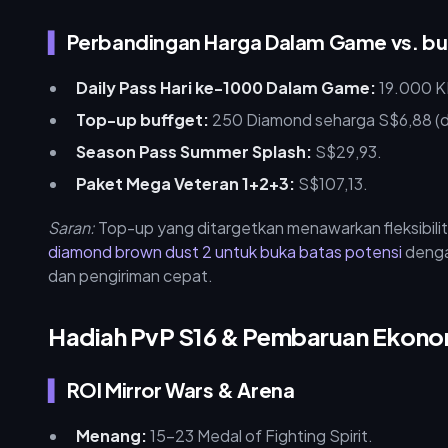
Perbandingan Harga Dalam Game vs. bu
Daily Pass Hari ke-1000 Dalam Game:
19.000 K
Top-up buffget:
250 Diamond seharga S$6,88 (di
Season Pass Summer Splash:
S$29,93.
Paket Mega Veteran 1+2+3:
S$107,13.
Saran:
Top-up yang ditargetkan menawarkan fleksibilit
diamond brown dust 2 untuk buka batas potensi
denga
dan pengiriman cepat.
Hadiah PvP S16 & Pembaruan Ekono
ROI Mirror Wars & Arena
Menang:
15-23 Medal of Fighting Spirit.