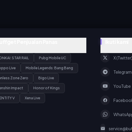
uffget Penjualan Panas
Ikuti kami
X (Twitter
ONKAI: STAR RAIL
Pubg Mobile UC
oppo Live
Mobile Legends: Bang Bang
Telegram
enless Zone Zero
Bigo Live
YouTube
enshin Impact
Honor of Kings
ENTITY V
Xena Live
Faceboo
WhatsAp
service@bu