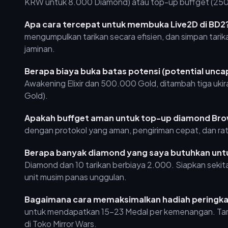
KRW untuk 8.000 Diamond) atau top-up buffget (250
Apa cara tercepat untuk membuka Live2D di BD2
mengumpulkan tarikan secara efisien, dan simpan tar
jaminan.
Berapa biaya buka batas potensi (potential uncap
Awakening Elixir dan 500.000 Gold, ditambah tiga uki
Gold).
Apakah buffget aman untuk top-up diamond Bro
dengan protokol yang aman, pengiriman cepat, dan rat
Berapa banyak diamond yang saya butuhkan unt
Diamond dan 10 tarikan berbiaya 2.000. Siapkan sek
unit musim panas unggulan.
Bagaimana cara memaksimalkan hadiah peringkat
untuk mendapatkan 15-23 Medal per kemenangan. Tar
di Toko Mirror Wars.