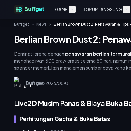
GAME
TOP UP LANGSUNG
Buffget
>
News
>
Berlian Brown Dust 2: Penawaran & Tips
Berlian Brown Dust 2: Penaw
Dominasi arena dengan
penawaran berlian termura
menghadirkan 500 draw gratis selama 50 hari, namun
spender memerlukan manajemen sumber daya yang keta
brown dust 2](https://buffget.com/goods/brown-dus
panas tingkat atas tanpa pengeluaran berlebih.
Buffget
·
2026/06/01
Live2D Musim Panas & Biaya Buka Ba
Perhitungan Gacha & Buka Batas