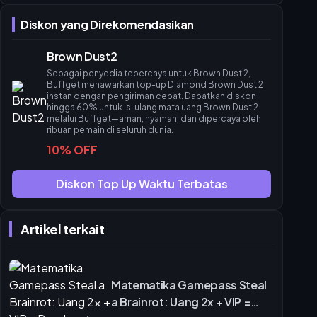
Gold, Refining Powder & Last Night
Alokasi Diamond Optimal S16
Diskon yang Direkomendasikan
Prioritas 1: Unit Meta Musim Panas
Brown Dust2
Prioritas 2: Perlengkapan Mythic & Pass
Sebagai penyedia tepercaya untuk Brown Dust 2,
Pertanyaan yang Sering Diajukan (FAQ)
Buffget menawarkan top-up Diamond Brown Dust 2
instan dengan pengiriman cepat. Dapatkan diskon
hingga 60% untuk isi ulang mata uang Brown Dust 2
melalui Buffget—aman, nyaman, dan dipercaya oleh
ribuan pemain di seluruh dunia.
10% OFF
Diskon Top Up Waktu Terbatas
Artikel terkait
Matematika Gamepass Steal
a Brainrot: Uang 2x + VIP =