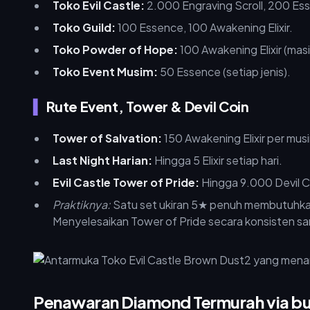
Toko Evil Castle:
2.000 Engraving Scroll, 200 Es
Toko Guild:
100 Essence, 100 Awakening Elixir.
Toko Powder of Hope:
100 Awakening Elixir (ma
Toko Event Musim:
50 Essence (setiap jenis).
Rute Event, Tower & Devil Coin
Tower of Salvation:
150 Awakening Elixir per mus
Last Night Harian:
Hingga 5 Elixir setiap hari.
Evil Castle Tower of Pride:
Hingga 9.000 Devil C
Praktiknya:
Satu set ukiran 5★ penuh membutuhkan t
Menyelesaikan Tower of Pride secara konsisten sa
Penawaran Diamond Termurah via bu