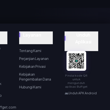
Layanan
Unduh
Aplikasi
)
Tentang Kami
Perjanjian Layanan
Kebijakan Privasi
Kebijakan
Pindai kode QR
Pengembalian Dana
untuk
k
mengunduh
Hubungi Kami
aplikasi Buffget
Unduh APK Android
p
ffget.com