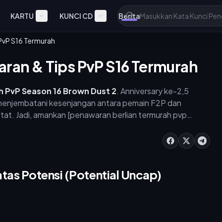
KARTU
KUNCI CD
Berita
 PvP S16 Termurah
aran & Tips PvP S16 Termurah
h PvP Season 16 Brown Dust 2
. Anniversary ke-2,5
 menjembatani kesenjangan antara pemain F2P dan
t. Jadi, amankan [penawaran berlian termurah pvp
t2) melalui buffget untuk membangun roster musim
tas Potensi (Potential Uncap)