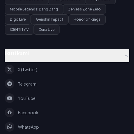
Mobile Legends: Bang Bang
Zenless Zone Zero
Bigo Live
Genshin Impact
Honor of Kings
IDENTITY V
Xena Live
Ikuti kami
X (Twitter)
Telegram
YouTube
Facebook
WhatsApp