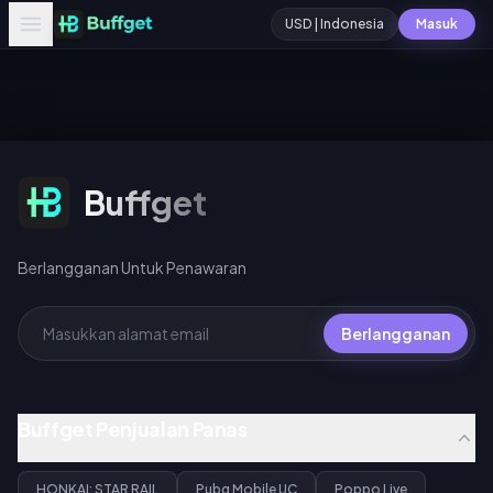
USD | Indonesia
Masuk
Berlangganan Untuk Penawaran
Buffget
Berlangganan Untuk Penawaran
Berlangganan
Buffget Penjualan Panas
HONKAI: STAR RAIL
Pubg Mobile UC
Poppo Live