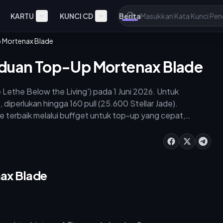
KARTU
KUNCI CD
Berita
p Mortenax Blade
nduan Top-Up Mortenax Blade
The Lethe Below the Living') pada 1 Juni 2026. Untuk
 diperlukan hingga 160 pull (25.600 Stellar Jade).
 terbaik melalui buffget untuk top-up yang cepat,
 statistik build, dan strategi pengeluaran optimal untuk
nax Blade