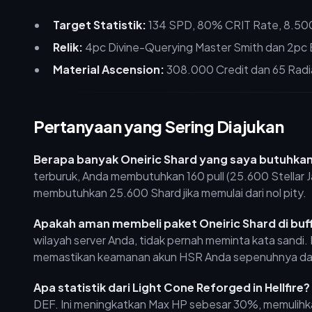
Target Statistik:
134 SPD, 80% CRIT Rate, 8.500
Relik:
4pc Divine-Querying Master Smith dan 2pc
Material Ascension:
308.000 Credit dan 65 Radi
Pertanyaan yang Sering Diajukan
Berapa banyak Oneiric Shard yang saya butuhkan u
terburuk, Anda membutuhkan 160 pull (25.600 Stellar Ja
membutuhkan 25.600 Shard jika memulai dari nol pity.
Apakah aman membeli paket Oneiric Shard di buf
wilayah server Anda, tidak pernah meminta kata sand
memastikan keamanan akun HSR Anda sepenuhnya dan 
Apa statistik dari Light Cone Reforged in Hellfire?
DEF. Ini meningkatkan Max HP sebesar 30%, memulihk