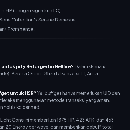
+ HP (dengan signature LC).
 Bone Collection's Serene Demesne.
ant Prominence.
ntuk pity Reforged in Hellfire?
Dalam skenario
de). Karena Oneiric Shard dikonversi 1:1, Anda
fget untuk HSR?
Ya. buffget hanya memerlukan UID dan
i. Mereka menggunakan metode transaksi yang aman,
nol risiko banned.
Light Cone ini memberikan 1375 HP, 423 ATK, dan 463
an 20 Energy per wave, dan memberikan debuff total