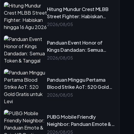
Hitung Mundur Crest MLBB
Street Fighter: Habiskan
hingga 16 Agu 2026
2026/08/05
Panduan Event Honor of
Kings Dandadan: Semua
Token & Tanggal
2026/08/05
Panduan Minggu Pertama
Blood Strike AoT: 520 Gold
Gratis untuk Levi
2026/08/05
PUBG Mobile Friendly
Neighbor: Panduan Emote &
Spin UC Gratis
2026/08/05