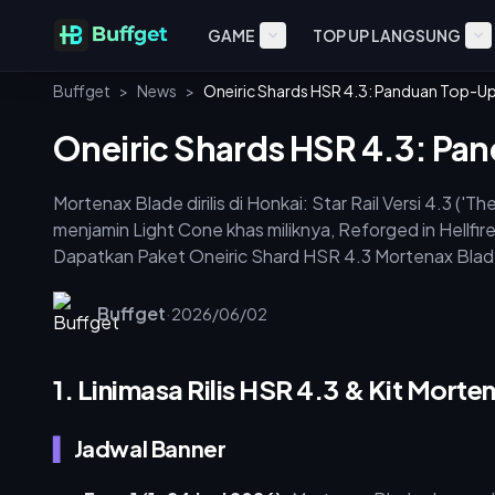
GAME
TOP UP LANGSUNG
Buffget
>
News
>
Oneiric Shards HSR 4.3: Panduan Top-U
Oneiric Shards HSR 4.3: Pa
Mortenax Blade dirilis di Honkai: Star Rail Versi 4.3 ('
menjamin Light Cone khas miliknya, Reforged in Hellfire,
Dapatkan Paket Oneiric Shard HSR 4.3 Mortenax Blade
hemat, dan aman. Panduan ini mencakup mekanisme pity,
memaksimalkan efisiensi warp Anda.
Buffget
·
2026/06/02
1. Linimasa Rilis HSR 4.3 & Kit Morte
Jadwal Banner