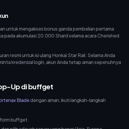
kun
ukan untuk mengakses bonus ganda pembelian pertama
buka pada akumulasi 20.000 Shard selama acara Cherished
an resmi untuk isi ulang Honkai Star Rail. Selama Anda
inta kredensial login, akun Anda tetap aman sepenuhnya
op-Up di buffget
Mortenax Blade
dengan aman, ikuti langkah-langkah
tform buffget.
an pilih wilayah server yang benar (Asia, Europe,