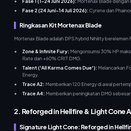
Fase 1 (1–24 Juni 2026):
Mortenax Blade dengan k
Fase 2 (24 Juni–14 Juli 2026):
Cyrene dan Phaino
Ringkasan Kit Mortenax Blade
Mortenax Blade adalah DPS hybrid Nihility berelemen F
Zone & Infinite Fury:
Mengonsumsi 30% HP maksi
Rate dan +60% CRIT DMG.
Talent ('All Karma Comes Due'):
Melancarkan Fo
Energy.
Trace A2:
Memberikan 120 Energy di awal pertempu
Trace A4:
Memberikan peningkatan DMG sebesar 5
2. Reforged in Hellfire & Light Cone A
Signature Light Cone: Reforged in Hellfi