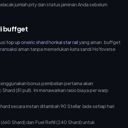
elacak jumlah pity dan status jaminan Anda sebelum
i buffget
usi
top up oneiric shard honkai star rail
yang aman. buffget
 transaksi aman tanpa memerlukan kata sandi HoYoverse
enggunakan bonus pembelian pertama akan
hard (81 pull). Ini menawarkan rasio biaya per warp
rd secara instan ditambah 90 Stellar Jade setiap hari
(660 Shard) dan Fuel Refill (240 Shard) untuk