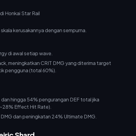
n skala kerusakannya dengan sempurna.
y di awal setiap wave.
tack, meningkatkan CRIT DMG yang diterima target
ik pengguna (total 60%).
an hingga 54% pengurangan DEF total jika
~28% Effect Hit Rate).
 DMG dan peningkatan 24% Ultimate DMG.
eiric Shard