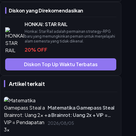
Shard vs. Jade Langsung & Keamanan Akun
Diskon yang Direkomendasikan
5. Panduan Langkah demi Langkah Top-Up di buffget
6. Memaksimalkan Nilai: Strategi Build & Pengeluaran
HONKAI: STAR RAIL
Eidolon vs. Light Cone
Honkai: Star Rail adalah permainan strategy-RPG
Tolok Ukur Build & Material
baru yang memungkinkan pemain untuk menjelajahi
alam semesta yang tidak dikenal.
Pertanyaan yang Sering Diajukan
20% OFF
Diskon Top Up Waktu Terbatas
Artikel terkait
Matematika Gamepass Steal
a Brainrot: Uang 2x + VIP =
Pendapatan 3x
2026/08/05