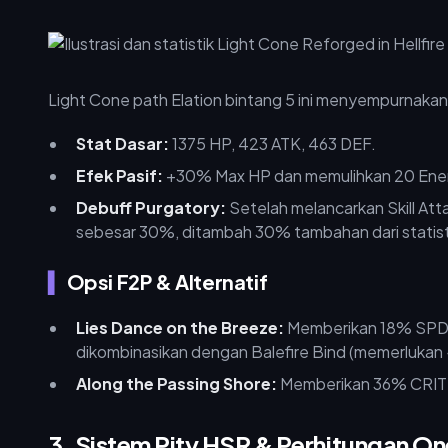
Light Cone path Elation bintang 5 ini menyempurnaka
Stat Dasar:
1375 HP, 423 ATK, 463 DEF.
Efek Pasif:
+30% Max HP dan memulihkan 20 Energ
Debuff Purgatory:
Setelah melancarkan Skill At
sebesar 30%, ditambah 30% tambahan dari statist
Opsi F2P & Alternatif
Lies Dance on the Breeze:
Memberikan 18% SPD d
dikombinasikan dengan Balefire Bind (memerlukan 
Along the Passing Shore:
Memberikan 36% CRIT
3. Sistem Pity HSR & Perhitungan On