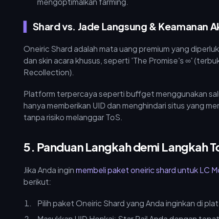
mengoptimalkan farming.
Shard vs. Jade Langsung & Keamanan A
Oneiric Shard adalah mata uang premium yang diperl
dan skin acara khusus, seperti 'The Promise's ∞' (ter
Recollection).
Platform terpercaya seperti buffget menggunakan salur
hanya memberikan UID dan menghindari situs yang mem
tanpa risiko melanggar ToS.
5. Panduan Langkah demi Langkah T
Jika Anda ingin
membeli paket oneiric shard untuk LC 
berikut:
Pilih paket Oneiric Shard yang Anda inginkan di pla
Masukkan UID Honkai: Star Rail Anda dengan tepat d