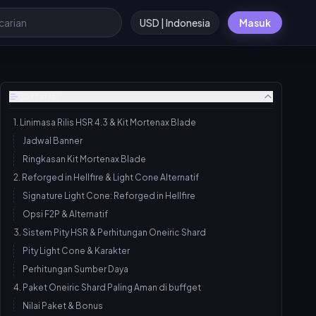
USD | Indonesia
Masuk
Daftar isi
1. Linimasa Rilis HSR 4.3 & Kit Mortenax Blade
Jadwal Banner
Ringkasan Kit Mortenax Blade
2. Reforged in Hellfire & Light Cone Alternatif
Signature Light Cone: Reforged in Hellfire
Opsi F2P & Alternatif
3. Sistem Pity HSR & Perhitungan Oneiric Shard
Pity Light Cone & Karakter
Perhitungan Sumber Daya
4. Paket Oneiric Shard Paling Aman di buffget
Nilai Paket & Bonus