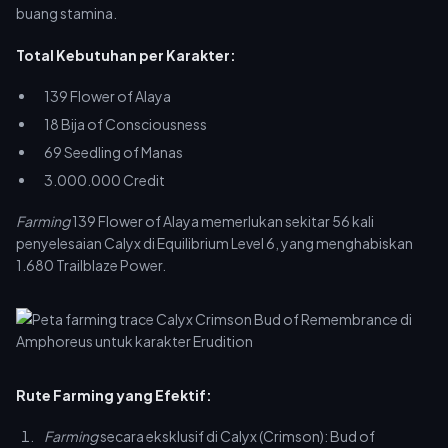
buang stamina.
Total Kebutuhan per Karakter:
139 Flower of Alaya
18 Bija of Consciousness
69 Seedling of Manas
3.000.000 Credit
Farming
139 Flower of Alaya memerlukan sekitar 56 kali
penyelesaian Calyx di Equilibrium Level 6, yang menghabiskan
1.680 Trailblaze Power.
Rute Farming yang Efektif:
Farming
secara eksklusif di Calyx (Crimson): Bud of