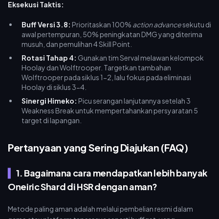
Eksekusi Taktis:
Buff Versi 3.8:
Prioritaskan 100%
action advance
sekutu di
awal pertempuran, 50% peningkatan DMG yang diterima
musuh, dan pemulihan 4 Skill Point.
Rotasi Tahap 4:
Gunakan tim Serval melawan kelompok
Hoolay dan Wolftrooper. Targetkan tambahan
Wolftrooper pada siklus 1-2, lalu fokus pada eliminasi
Hoolay di siklus 3-4.
Sinergi Himeko:
Picu serangan lanjutannya setelah 3
Weakness Break untuk mempertahankan persyaratan 5
target di lapangan.
Pertanyaan yang Sering Diajukan (FAQ)
1. Bagaimana cara mendapatkan lebih banyak
Oneiric Shard di HSR dengan aman?
Metode paling aman adalah melalui pembelian resmi dalam