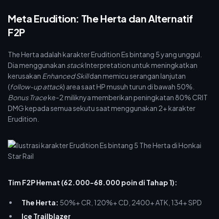
Meta Erudition: The Herta dan Alternatif
F2P
The Herta adalah karakter Erudition Es bintang 5 yang unggul.
Dia menggunakan
stack
Interpretation untuk meningkatkan
kerusakan
Enhanced Skill
dan memicu serangan lanjutan
(
follow-up attack
) area saat HP musuh turun di bawah 50%.
Bonus Trace
ke-2 miliknya memberikan peningkatan 80% CRIT
DMG kepada semua sekutu saat menggunakan 2+ karakter
Erudition.
Tim F2P Hemat (62.000-68.000 poin di Tahap 1):
The Herta:
50%+ CR, 120%+ CD, 2400+ ATK, 134+ SPD
Ice Trailblazer