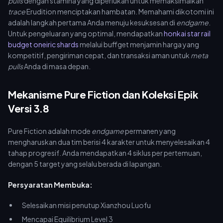
pulls
dengan stamina yang diperlukan untuk memaksimalkan
trace
Erudition menciptakan hambatan. Memahami dikotomi ini
adalah langkah pertama Anda menuju kesuksesan di
endgame
.
Untuk pengeluaran yang optimal, mendapatkan
honkai star rail
budget oneiric shards
melalui buffget menjamin harga yang
kompetitif, pengiriman cepat, dan transaksi aman untuk
meta
pulls
Anda di masa depan.
Mekanisme Pure Fiction dan Koleksi Epik
Versi 3.8
Pure Fiction adalah mode
endgame
permanen yang
mengharuskan dua tim berisi 4 karakter untuk menyelesaikan 4
tahap progresif. Anda mendapatkan 4 siklus per pertemuan,
dengan 5 target yang selalu berada di lapangan.
Persyaratan Membuka:
Selesaikan misi penutup Xianzhou Luofu
Mencapai Equilibrium Level 3