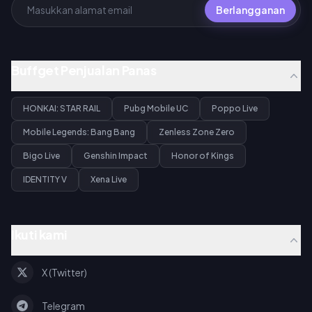
Berlangganan
Buffget Penjualan Panas
HONKAI: STAR RAIL
Pubg Mobile UC
Poppo Live
Mobile Legends: Bang Bang
Zenless Zone Zero
Bigo Live
Genshin Impact
Honor of Kings
IDENTITY V
Xena Live
Ikuti kami
X (Twitter)
Telegram