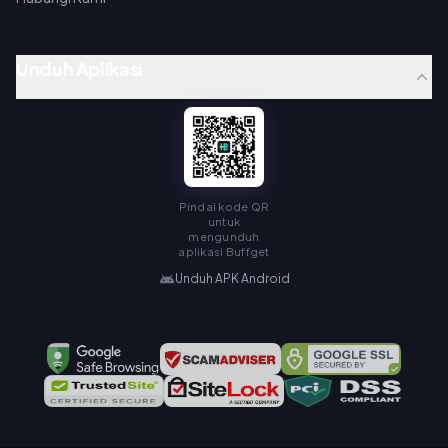
Unduh Aplikasi
Pindai kode QR
untuk
mengunduh
aplikasi Buffget
Unduh APK Android