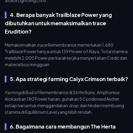
attack
Lightning Lord.
4. Berapa banyak Trailblaze Power yang
dibutuhkan untuk memaksimalkan trace
Erudition?
Memaksimalkan
trace
Remembrance memerlukan 1.680
Trailblaze Power hanya untuk 139 Flower of Alaya. Total stamina
melebihi 2.000 Power per karakter jika menyertakan Credit dan
material bos mingguan.
5. Apa strategi farming Calyx Crimson terbaik?
Farming
di Bud of Remembrance di Strife Ruins, Amphoreus.
Alokasikan 180 Power harian, gunakan 5 Condensed Aether
setiap hari untuk menggandakan
drop
, dan hindari membuang
stamina di Equilibrium Level yang lebih rendah.
6. Bagaimana cara membangun The Herta