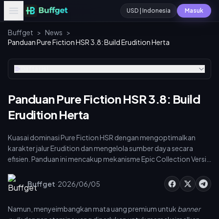
USD | Indonesia
Masuk
Buffget
>
News
>
Panduan Pure Fiction HSR 3.8: Build Erudition Herta
Daftar isi
Panduan Pure Fiction HSR 3.8: Build
Erudition Herta
Kuasai dominasi Pure Fiction HSR dengan mengoptimalkan
karakter jalur Erudition dan mengelola sumber daya secara
efisien. Panduan ini mencakup mekanisme Epic Collection Versi
3.8, build Herta, rute farming trace Remembrance, dan
perhitungan stamina. Anda akan belajar menyeimbangkan mata
·
Buffget
2026/06/05
uang premium untuk gacha banner sambil memaksimalkan
material trace, memastikan penyelesaian 3-bintang dan hadiah
Namun, menyeimbangkan mata uang premium untuk
banner
Stellar Jade maksimal.