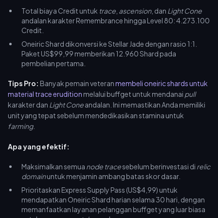
Total biaya Credit untuk
trace
,
ascension
, dan
Light Cone
andalan karakter Remembrance hingga Level 80: 4.273.100
Credit.
Oneiric Shard dikonversi ke Stellar Jade dengan rasio 1:1.
Paket US$99,99 memberikan 12.960 Shard pada
pembelian pertama.
Tips Pro:
Banyak pemain veteran
membeli oneiric shards untuk
material trace erudition
melalui buffget untuk mendanai
pull
karakter dan
Light Cone
andalan. Ini memastikan Anda memiliki
unit yang tepat sebelum mendedikasikan stamina untuk
farming
.
Apa yang efektif:
Maksimalkan semua
node trace
sebelum berinvestasi di
relic
domain
untuk menjamin ambang batas skor dasar.
Prioritaskan Express Supply Pass (US$4,99) untuk
mendapatkan Oneiric Shard harian selama 30 hari, dengan
memanfaatkan layanan pelanggan buffget yang luar biasa