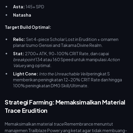
Asta:
145+ SPD
Natasha
Target Build Optimal:
Relic:
Set 4-piece Scholar Lost in Erudition + ornamen
planar Izumo Gensei and Takama Divine Realm.
Stat:
2700+ ATK, 90-100% CRIT Rate, dan capai
breakpoint
134 atau 160 Speed untuk manipulasi
Action
Value
yang optimal.
Light Cone:
Into the Unreachable Veil
peringkat S
memberikan peningkatan 12-20% CRIT Rate dan hingga
100% peningkatan DMG Skill/Ultimate.
Strategi Farming: Memaksimalkan Material
Trace Erudition
Memaksimalkan material
trace
Remembrance menuntut
manajemen Trailblaze Power yang ketat agar tidak membuang-