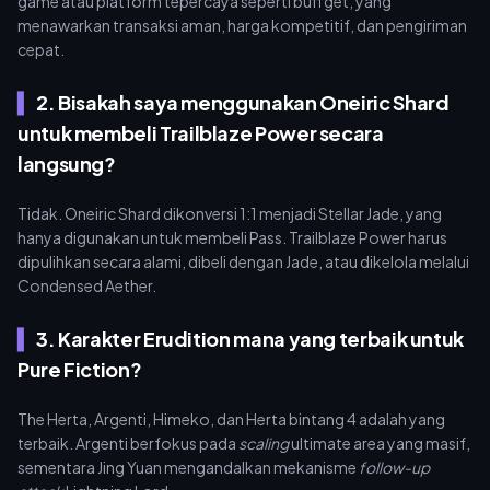
game atau platform tepercaya seperti buffget, yang
menawarkan transaksi aman, harga kompetitif, dan pengiriman
cepat.
2. Bisakah saya menggunakan Oneiric Shard
untuk membeli Trailblaze Power secara
langsung?
Tidak. Oneiric Shard dikonversi 1:1 menjadi Stellar Jade, yang
hanya digunakan untuk membeli Pass. Trailblaze Power harus
dipulihkan secara alami, dibeli dengan Jade, atau dikelola melalui
Condensed Aether.
3. Karakter Erudition mana yang terbaik untuk
Pure Fiction?
The Herta, Argenti, Himeko, dan Herta bintang 4 adalah yang
terbaik. Argenti berfokus pada
scaling
ultimate area yang masif,
sementara Jing Yuan mengandalkan mekanisme
follow-up