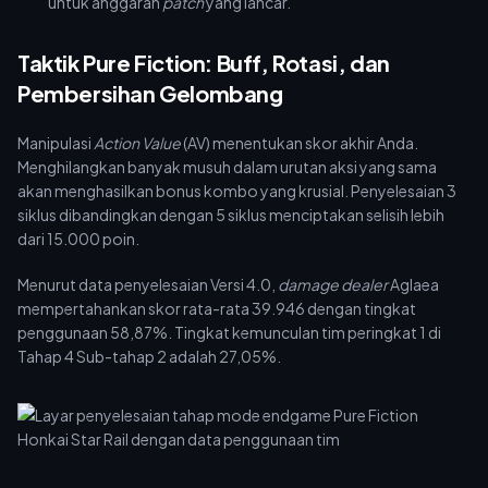
untuk anggaran
patch
yang lancar.
Taktik Pure Fiction: Buff, Rotasi, dan
Pembersihan Gelombang
Manipulasi
Action Value
(AV) menentukan skor akhir Anda.
Menghilangkan banyak musuh dalam urutan aksi yang sama
akan menghasilkan bonus kombo yang krusial. Penyelesaian 3
siklus dibandingkan dengan 5 siklus menciptakan selisih lebih
dari 15.000 poin.
Menurut data penyelesaian Versi 4.0,
damage dealer
Aglaea
mempertahankan skor rata-rata 39.946 dengan tingkat
penggunaan 58,87%. Tingkat kemunculan tim peringkat 1 di
Tahap 4 Sub-tahap 2 adalah 27,05%.