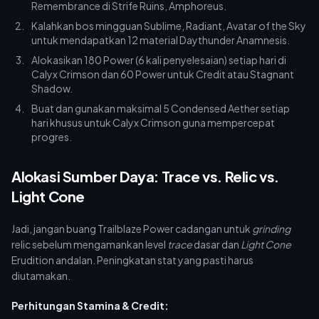
Remembrance di Strife Ruins, Amphoreus.
Kalahkan bos mingguan Sublime, Radiant, Avatar of the Sky
untuk mendapatkan 12 material Daythunder Anamnesis.
Alokasikan 180 Power (6 kali penyelesaian) setiap hari di
Calyx Crimson dan 60 Power untuk Credit atau Stagnant
Shadow.
Buat dan gunakan maksimal 5 Condensed Aether setiap
hari khusus untuk Calyx Crimson guna mempercepat
progres.
Alokasi Sumber Daya: Trace vs. Relic vs.
Light Cone
Jadi, jangan buang Trailblaze Power cadangan untuk
grinding
relic sebelum mengamankan level
trace
dasar dan
Light Cone
Erudition andalan. Peningkatan stat yang pasti harus
diutamakan.
Perhitungan Stamina & Credit: