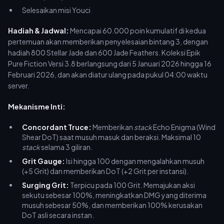
Selesaikan misi Youci
Hadiah & Jadwal:
Mencapai 60.000 poin kumulatif di kedua
pertemuan akan memberikan penyelesaian bintang 3, dengan
hadiah 800 Stellar Jade dan 600 Jade Feathers. Koleksi Epik
Pure Fiction Versi 3.8 berlangsung dari 5 Januari 2026 hingga 16
Februari 2026, dan akan diatur ulang pada pukul 04:00 waktu
server.
Mekanisme Inti:
Concordant Truce:
Memberikan
stack
Echo Enigma (Wind
Shear DoT) saat musuh masuk dan beraksi. Maksimal 10
stack
selama 3 giliran.
Grit Gauge:
Isi hingga 100 dengan mengalahkan musuh
(+5 Grit) dan memberikan DoT (+2 Grit per instansi).
Surging Grit:
Terpicu pada 100 Grit. Memajukan aksi
sekutu sebesar 100%, meningkatkan DMG yang diterima
musuh sebesar 50%, dan memberikan 100% kerusakan
DoT asli secara instan.