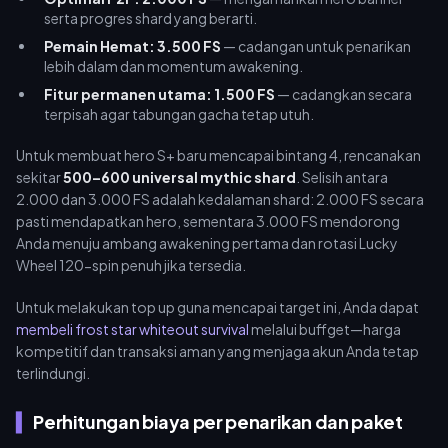
serta progres shard yang berarti.
Pemain Hemat: 3.500 FS
— cadangan untuk penarikan
lebih dalam dan momentum awakening.
Fitur permanen utama: 1.500 FS
— cadangkan secara
terpisah agar tabungan gacha tetap utuh.
Untuk membuat hero S+ baru mencapai bintang 4, rencanakan
sekitar
500–600 universal mythic shard
. Selisih antara
2.000 dan 3.000 FS adalah kedalaman shard: 2.000 FS secara
pasti mendapatkan hero, sementara 3.000 FS mendorong
Anda menuju ambang awakening pertama dan rotasi Lucky
Wheel 120-spin penuh jika tersedia.
Untuk melakukan top up guna mencapai target ini, Anda dapat
membeli frost star whiteout survival
melalui buffget—harga
kompetitif dan transaksi aman yang menjaga akun Anda tetap
terlindungi.
Perhitungan biaya per penarikan dan paket