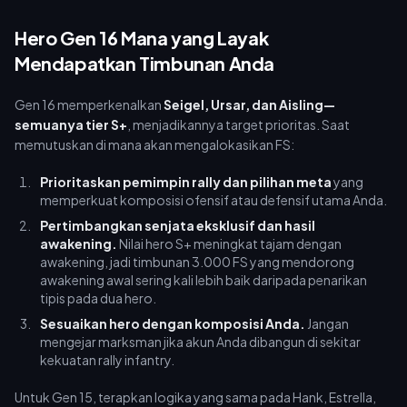
Hero Gen 16 Mana yang Layak
Mendapatkan Timbunan Anda
Gen 16 memperkenalkan
Seigel, Ursar, dan Aisling—
semuanya tier S+
, menjadikannya target prioritas. Saat
memutuskan di mana akan mengalokasikan FS:
Prioritaskan pemimpin rally dan pilihan meta
yang
memperkuat komposisi ofensif atau defensif utama Anda.
Pertimbangkan senjata eksklusif dan hasil
awakening.
Nilai hero S+ meningkat tajam dengan
awakening, jadi timbunan 3.000 FS yang mendorong
awakening awal sering kali lebih baik daripada penarikan
tipis pada dua hero.
Sesuaikan hero dengan komposisi Anda.
Jangan
mengejar marksman jika akun Anda dibangun di sekitar
kekuatan rally infantry.
Untuk Gen 15, terapkan logika yang sama pada Hank, Estrella,