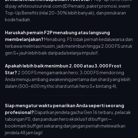
di pay.whiteoutsurvival.com (ID Pemain), paket promosi, event
Top-Up Benefits (nilai 20–30% lebih banyak), dan penukaran
kode hadiah.
Haruskah pemain F2P menabung atau langsung
membelanjakan?
Menabung. FS tidak pernah kedaluwarsa dan
terbawa melintasi musim, jadi menimbun hingga 2.000 FS untuk
gen S+ jauh lebih baik daripada belanja impulsif.
Apakah lebih baik menimbun 2.000 atau 3.000 Frost
Star?
2.000 FS mengamankan hero; 3.000 FS mendorong
Anda menuju ambang awakening pertama dan shard yang lebih
dalam (500–600 mythic shard untuk hero S+ bintang 4).
Siap mengatur waktu penarikan Anda seperti seorang
profesional?
Dapatkan jendela gacha Gen 16 terbaru, pelacak
tabungan FS, dan panduan hero eksklusif di buffget—
bookmark buffget sekarang dan jangan pernah melewatkan
jendela 48 jam lagi!