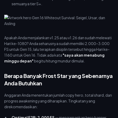
semuanya tier S+.
Apakah Anda menjalankan v1.25 atau v1.26 dan sudah melewati
Hari ke-1080? Anda seharusnya sudah memiliki 2.000–3.000
FS untuk Gen 15, lalu terapkan disiplin tersebut hingga Hari ke-
1160 untuk Gen 16. Tidak ada kata
"saya akan menabung
minggu depan"
begitu hitung mundur dimulai.
Berapa Banyak Frost Star yang Sebenarnya
Anda Butuhkan
Anggaran Anda menentukan jumlah copy hero, total shard, dan
progres awakening yang diharapkan. Tingkatan yang
direkomendasikan:
Optimal F2P: 2.000 FS
— mengamankan hero banner