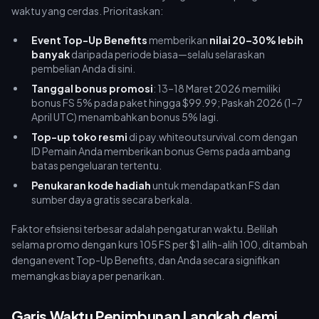
waktu yang cerdas. Prioritaskan:
Event Top-Up Benefits
memberikan
nilai 20–30% lebih
banyak
daripada periode biasa—selalu selaraskan
pembelian Anda di sini.
Tanggal bonus promosi
: 13–18 Maret 2026 memiliki
bonus FS 5% pada paket hingga $99.99; Paskah 2026 (1–7
April UTC) menambahkan bonus 5% lagi.
Top-up toko resmi
di pay.whiteoutsurvival.com dengan
ID Pemain Anda memberikan bonus Gems pada ambang
batas pengeluaran tertentu.
Penukaran kode hadiah
untuk mendapatkan FS dan
sumber daya gratis secara berkala.
Faktor efisiensi terbesar adalah pengaturan waktu. Belilah
selama promo dengan kurs 105 FS per $1 alih-alih 100, ditambah
dengan event Top-Up Benefits, dan Anda secara signifikan
memangkas biaya per penarikan.
Garis Waktu Penimbunan Langkah demi