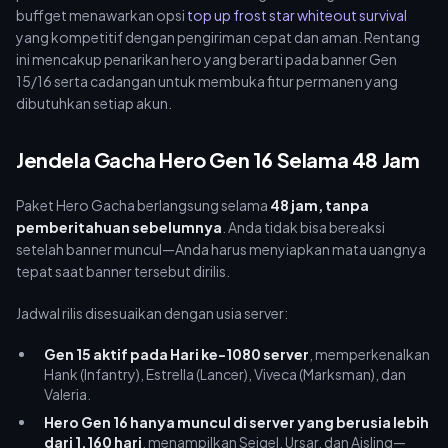
buffget menawarkan opsi
top up frost star whiteout survival
yang kompetitif dengan pengiriman cepat dan aman. Rentang
ini mencakup penarikan hero yang berarti pada banner Gen
15/16 serta cadangan untuk membuka fitur permanen yang
dibutuhkan setiap akun.
Jendela Gacha Hero Gen 16 Selama 48 Jam
Paket Hero Gacha berlangsung selama
48 jam, tanpa
pemberitahuan sebelumnya
. Anda tidak bisa bereaksi
setelah banner muncul—Anda harus menyiapkan mata uangnya
tepat saat banner tersebut dirilis.
Jadwal rilis disesuaikan dengan usia server:
Gen 15 aktif pada Hari ke-1080 server
, memperkenalkan
Hank (Infantry), Estrella (Lancer), Viveca (Marksman), dan
Valeria.
Hero Gen 16 hanya muncul di server yang berusia lebih
dari 1.160 hari
, menampilkan Seigel, Ursar, dan Aisling—