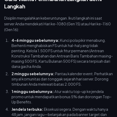
Langkah
Disiplin mengalahkan keberuntungan. Ikuti langkah ini saat
server Anda mendekati Hari ke-1080 (Gen 15) atau Hari ke-1160
(Gen 16):
4–6 minggu sebelumnya:
Kunci pola pikir menabung.
Berhenti menghabiskan FS untuk hal-hal yang tidak
penting. Kelola 1.500 FS untuk fitur permanen (Antrean
Konstruksi Tambahan dan Antrean Baris Tambahan masing-
masing 500 FS, Kartu Bulanan 500 FS) secara terpisah dari
dana gacha Anda.
2 minggu sebelumnya:
Pantau kalender event. Perhatikan
sinyal komunitas dan tonggak sejarah hari server. Dorong
timbunan Anda melewati batas 2.000 FS.
1 minggu sebelumnya:
Atur waktu top-up ke jendela
promo untuk mendapatkan bonus 5% dan dorongan Top-
Up Benefits.
Jendela terbuka:
Eksekusi segera. Dengan waktu hanya
48 jam, jangan ragu—belanjakan pada banner target dan