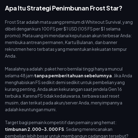
peringatan.
Apa Itu Strategi Penimbunan Frost Star?
Frost Star adalah mata uang premium di Whiteout Survival, yang
dibeli dengan kurs 100 FS per $1 USD (105 FS per $1 selama
promo). Mata uang ini mendanai keputusan akun terbesar Anda:
membuka antrean permanen, Kartu Bulanan, dan banner
rekrutmen hero terbatas yang menentukan kekuatan tempur
Anda.
Masalahnya adalah: paket hero bernilai tinggi hanya muncul
selama 48 jam
tanpa pemberitahuan sebelumnya
. Jika Anda
menghabiskan FS sedikit demi sedikit untuk pembelian yang
kurang penting, Anda akan kekurangan saat jendela Gen 16
terbuka. Karena FS tidak kedaluwarsa, terbawa saat reset
musim, dan terikat pada akun/server Anda, menyimpannya
adalah keuntungan murni.
Target bagi pemain kompetitif dan pemain yang hemat:
timbunan 2.000–3.000 FS
. Sedang merencanakan
pembelian lebih besar untuk membangun cadangan tersebut?