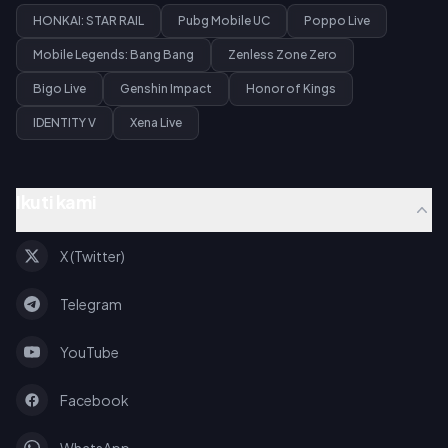
HONKAI: STAR RAIL
Pubg Mobile UC
Poppo Live
Mobile Legends: Bang Bang
Zenless Zone Zero
Bigo Live
Genshin Impact
Honor of Kings
IDENTITY V
Xena Live
Ikuti kami
X (Twitter)
Telegram
YouTube
Facebook