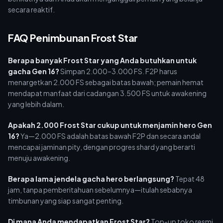
secara reaktif.
FAQ Penimbunan Frost Star
Berapa banyak Frost Star yang Anda butuhkan untuk
gacha Gen 16?
Simpan 2.000–3.000 FS. F2P harus
menargetkan 2.000 FS sebagai batas bawah; pemain hemat
mendapat manfaat dari cadangan 3.500 FS untuk awakening
yang lebih dalam.
Apakah 2.000 Frost Star cukup untuk menjamin hero Gen
16?
Ya—2.000 FS adalah batas bawah F2P dan secara andal
mencapai jaminan pity, dengan progres shard yang berarti
menuju awakening.
Berapa lama jendela gacha hero berlangsung?
Tepat 48
jam, tanpa pemberitahuan sebelumnya—itulah sebabnya
timbunan yang siap sangat penting.
Di mana Anda mendapatkan Frost Star?
Top-up toko resmi