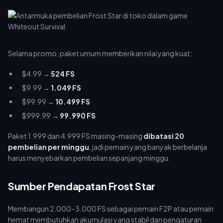
Selama promo, paket umum memberikan nilai yang kuat:
$4.99 →
524 FS
$9.99 →
1.049 FS
$99.99 →
10.499 FS
$999.99 →
99.990 FS
Paket 1.999 dan 4.999 FS masing-masing
dibatasi 20
pembelian per minggu
, jadi pemain yang banyak berbelanja
harus menyebarkan pembelian sepanjang minggu.
Sumber Pendapatan Frost Star
Membangun 2.000–3.000 FS sebagai pemain F2P atau pemain
hemat membutuhkan akumulasi yang stabil dan pengaturan