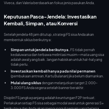
Viveca, dan Valeria berdasarkan fokus jenis pasukan Anda.
Keputusan Pasca-Jendela: Investasikan
Kembali, Simpan, atau Konversi
Setelah jendela 48 jam ditutup, strategi FS sisa Anda akan
membentuk siklus berikutnya:
Simpan untuk jendela berikutnya.
FS tidak pernah
kedaluwarsa dan terbawa melintasi musim—mata uang sisa
adalah awal yang baik. Jangan habiskan untuk hal-hal yang
tidak perlu.
Investasikan kembali hanya pada nilai permanen
(pembukaan antrean, Kartu Bulanan) jika belum diamankan.
Mulai ulang siklus
dengan melanjutkan target 2.000–
3.000 FS Anda segera setelah banner berakhir.
Disiplin FS jangka panjang adalah keuntungan F2P terkuat.
Perlakukan setiap FS sisa sebagai modal awal untuk generasi S+
berikutnya dan Anda akan mengungguli pemain yang belanja