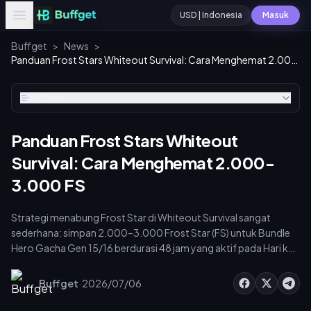
USD | Indonesia
Masuk
Buffget
>
News
>
Panduan Frost Stars Whiteout Survival: Cara Menghemat 2.000-3.000 FS
Daftar isi
Panduan Frost Stars Whiteout
Survival: Cara Menghemat 2.000-
3.000 FS
Strategi menabung Frost Star di Whiteout Survival sangat
sederhana: simpan 2.000–3.000 Frost Star (FS) untuk Bundle
Hero Gacha Gen 15/16 berdurasi 48 jam yang aktif pada Hari ke-
1080 dan Hari ke-1160 server. FS tidak pernah kedaluwarsa dan
akan terbawa ke musim berikutnya—jadi, menabung dengan
·
Buffget
2026/07/06
disiplin, bukan belanja impulsif, akan memaksimalkan jumlah
tarikan Anda saat jendela peluang bernilai tinggi muncul tanpa