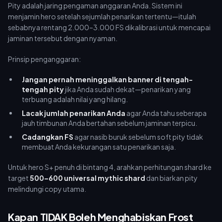
Pity adalah jaring pengaman anggaran Anda. Sistem ini
menjamin hero setelah sejumlah penarikan tertentu—itulah
sebabnya rentang 2.000–3.000 FS dikalibrasi untuk mencapai
jaminan tersebut dengan nyaman.
Prinsip penganggaran:
Jangan pernah meninggalkan banner di tengah-
tengah pity
jika Anda sudah dekat—penarikan yang
terbuang adalah nilai yang hilang.
Lacak jumlah penarikan Anda
agar Anda tahu seberapa
jauh timbunan Anda bertahan sebelum jaminan terpicu.
Cadangkan FS
agar nasib buruk sebelum soft pity tidak
membuat Anda kekurangan satu penarikan saja.
Untuk hero S+ penuh di bintang 4, arahkan perhitungan shard ke
target
500–600 universal mythic shard
dan biarkan pity
melindungi copy utama.
Kapan TIDAK Boleh Menghabiskan Frost