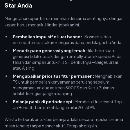
Star Anda
Mengetahui kapan harus menahan diri sama pentingnya dengan
kapan harus menarik. Hindari jebakan ini:
Pembelian impulsif di luar banner:
Kosmetik dan
percepatan kecil akan menguras dana jendela gacha Anda.
Menarik pada generasi yang lemah:
Jika hero suatu
generasi tidak cocok dengan tim rally atau ekspedisi Anda,
tahan dan simpan untuk rilis S+ berikutnya—Seigel, Ursar,
atau Aisling.
Mengabaikan prioritas fitur permanen:
Menghabiskan
FS untuk pembelian kenyamanan berulang sebelum
mengamankan dua antrean 500 FS dan Kartu Bulanan
adalah kerugian jangka panjang.
Belanja panik di periode sepi:
Membeli di luar event Top-
Up Benefits berarti kehilangan nilai 20–30%.
Waktu terburuk untuk berbelanja adalah secara impulsif selama
masa tenang tanpa banner aktif. Tetaplah disiplin.