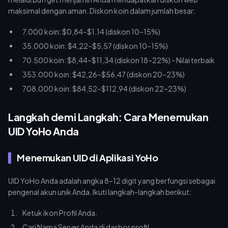
maksimal dengan aman. Diskon koin dalam jumlah besar:
7.000 koin: $0,84–$1,14 (diskon 10–15%)
35.000 koin: $4,22–$5,57 (diskon 10–15%)
70.500 koin: $8,44–$11,34 (diskon 18–22%) - Nilai terbaik
353.000 koin: $42,26–$56,47 (diskon 20–23%)
708.000 koin: $84,52–$112,94 (diskon 22–23%)
Langkah demi Langkah: Cara Menemukan
UID YoHo Anda
Menemukan UID di Aplikasi YoHo
UID YoHo Anda adalah angka 8–12 digit yang berfungsi sebagai
pengenal akun unik Anda. Ikuti langkah-langkah berikut:
Ketuk ikon Profil Anda.
Cari Nama Server Anda di dasbor profil.