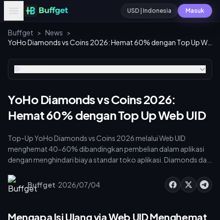
USD | Indonesia
Masuk
Buffget
>
News
>
YoHo Diamonds vs Coins 2026: Hemat 60% dengan Top Up Web UID
Daftar isi
YoHo Diamonds vs Coins 2026:
Hemat 60% dengan Top Up Web UID
Top-Up YoHo Diamonds vs Coins 2026 melalui Web UID
menghemat 40-60% dibandingkan pembelian dalam aplikasi
dengan menghindari biaya standar toko aplikasi. Diamonds dan
Coins adalah mata uang terpisah yang tidak dapat dikonversi,
digunakan untuk progres VIP dan fitur sosial. Anda harus
·
Buffget
2026/07/04
menemukan UID 8-12 digit Anda melalui ikon Gravity untuk
melakukan isi ulang dengan aman tanpa membagikan kata
sandi, sehingga memaksimalkan nilai secara instan. Untuk
Mengapa Isi Ulang via Web UID Menghemat