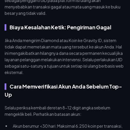
sebagai pengganti UID pada platform isi ulang akan
menyebabkan transaksi gagal atau mata uang masuk ke buku
besar yang tidak valid.
Biaya Kesalahan Ketik: Pengiriman Gagal
Jika Anda mengirim Diamond atau Koin ke Gravity ID, sistem
tidak dapat memetakan mata uang tersebut ke akun Anda. Hal
ini mengakibatkan hilangnya dana secara permanen kecuali jika
layanan pelanggan melakukan intervensi. Selalu perlakukan UID
sebagai satu-satunya tujuan untuk setiap isi ulang berbasis web
eksternal.
Cara Memverifikasi Akun Anda Sebelum Top-
Up
Selalu periksa kembali deretan 8-12 digit angka sebelum
mengeklik beli. Perhatikan batasan akun:
Akun berumur <30 hari: Maksimal 6.250 koin per transaksi,