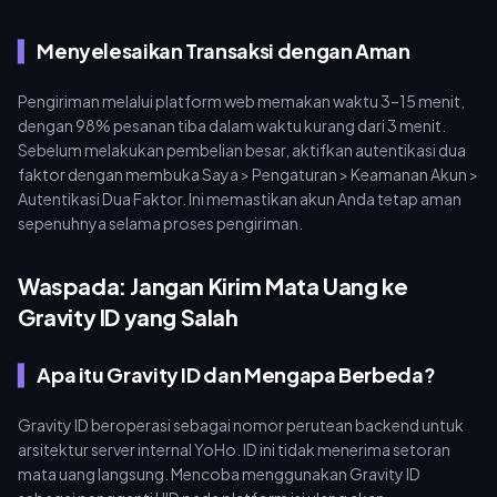
Menyelesaikan Transaksi dengan Aman
Pengiriman melalui platform web memakan waktu 3–15 menit,
dengan 98% pesanan tiba dalam waktu kurang dari 3 menit.
Sebelum melakukan pembelian besar, aktifkan autentikasi dua
faktor dengan membuka Saya > Pengaturan > Keamanan Akun >
Autentikasi Dua Faktor. Ini memastikan akun Anda tetap aman
sepenuhnya selama proses pengiriman.
Waspada: Jangan Kirim Mata Uang ke
Gravity ID yang Salah
Apa itu Gravity ID dan Mengapa Berbeda?
Gravity ID beroperasi sebagai nomor perutean backend untuk
arsitektur server internal YoHo. ID ini tidak menerima setoran
mata uang langsung. Mencoba menggunakan Gravity ID