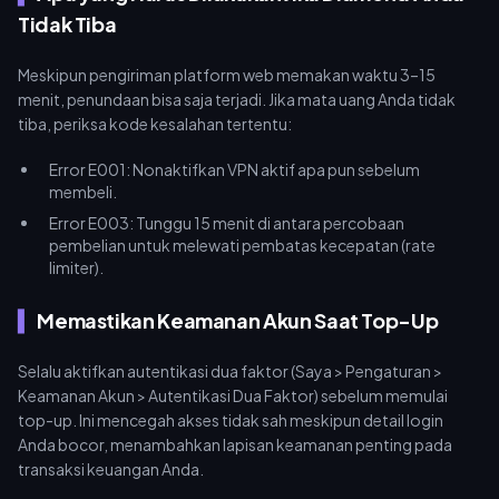
Tidak Tiba
Meskipun pengiriman platform web memakan waktu 3–15
menit, penundaan bisa saja terjadi. Jika mata uang Anda tidak
tiba, periksa kode kesalahan tertentu:
Error E001: Nonaktifkan VPN aktif apa pun sebelum
membeli.
Error E003: Tunggu 15 menit di antara percobaan
pembelian untuk melewati pembatas kecepatan (rate
limiter).
Memastikan Keamanan Akun Saat Top-Up
Selalu aktifkan autentikasi dua faktor (Saya > Pengaturan >
Keamanan Akun > Autentikasi Dua Faktor) sebelum memulai
top-up. Ini mencegah akses tidak sah meskipun detail login
Anda bocor, menambahkan lapisan keamanan penting pada
transaksi keuangan Anda.