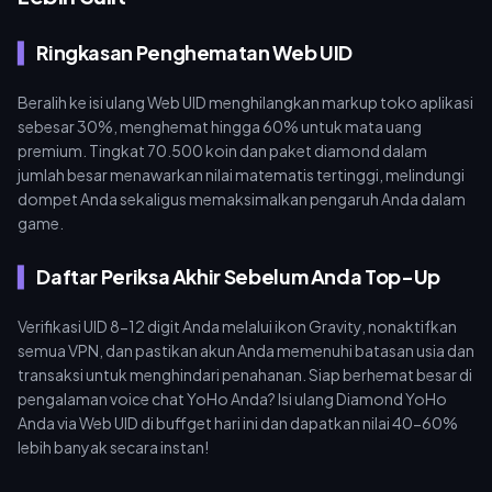
Ringkasan Penghematan Web UID
Beralih ke isi ulang Web UID menghilangkan markup toko aplikasi
sebesar 30%, menghemat hingga 60% untuk mata uang
premium. Tingkat 70.500 koin dan paket diamond dalam
jumlah besar menawarkan nilai matematis tertinggi, melindungi
dompet Anda sekaligus memaksimalkan pengaruh Anda dalam
game.
Daftar Periksa Akhir Sebelum Anda Top-Up
Verifikasi UID 8-12 digit Anda melalui ikon Gravity, nonaktifkan
semua VPN, dan pastikan akun Anda memenuhi batasan usia dan
transaksi untuk menghindari penahanan. Siap berhemat besar di
pengalaman voice chat YoHo Anda? Isi ulang Diamond YoHo
Anda via Web UID di buffget hari ini dan dapatkan nilai 40-60%
lebih banyak secara instan!