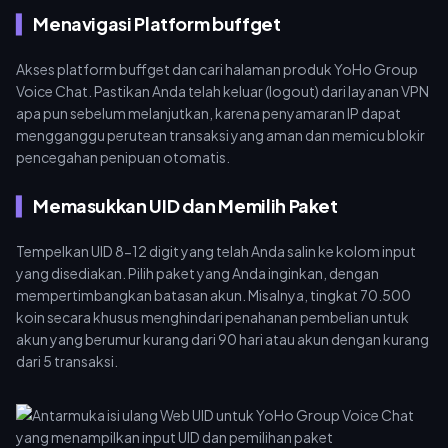
Menavigasi Platform buffget
Akses platform buffget dan cari halaman produk YoHo Group
Voice Chat. Pastikan Anda telah keluar (logout) dari layanan VPN
apa pun sebelum melanjutkan, karena penyamaran IP dapat
mengganggu perutean transaksi yang aman dan memicu blokir
pencegahan penipuan otomatis.
Memasukkan UID dan Memilih Paket
Tempelkan UID 8-12 digit yang telah Anda salin ke kolom input
yang disediakan. Pilih paket yang Anda inginkan, dengan
mempertimbangkan batasan akun. Misalnya, tingkat 70.500
koin secara khusus menghindari penahanan pembelian untuk
akun yang berumur kurang dari 90 hari atau akun dengan kurang
dari 5 transaksi.