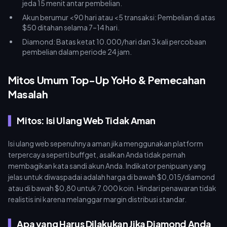
jeda 15 menit antar pembelian.
Akun berumur <90 hari atau <5 transaksi: Pembelian di atas
$50 ditahan selama 7–14 hari.
Diamond: Batas ketat 10.000/hari dan 3 kali percobaan
pembelian dalam periode 24 jam.
Mitos Umum Top-Up YoHo & Pemecahan
Masalah
Mitos: Isi Ulang Web Tidak Aman
Isi ulang web sepenuhnya aman jika menggunakan platform
terpercaya seperti buffget, asalkan Anda tidak pernah
membagikan kata sandi akun Anda. Indikator penipuan yang
jelas untuk diwaspadai adalah harga di bawah $0,015/diamond
atau di bawah $0,80 untuk 7.000 koin. Hindari penawaran tidak
realistis ini karena melanggar margin distribusi standar.
Apa yang Harus Dilakukan Jika Diamond Anda