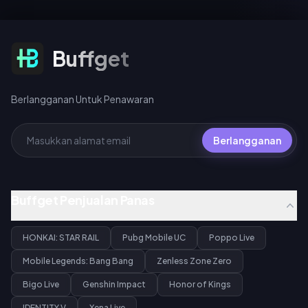
Berlangganan Untuk Penawaran
Buffget
Berlangganan Untuk Penawaran
Berlangganan
Buffget Penjualan Panas
HONKAI: STAR RAIL
Pubg Mobile UC
Poppo Live
Mobile Legends: Bang Bang
Zenless Zone Zero
Bigo Live
Genshin Impact
Honor of Kings
IDENTITY V
Xena Live