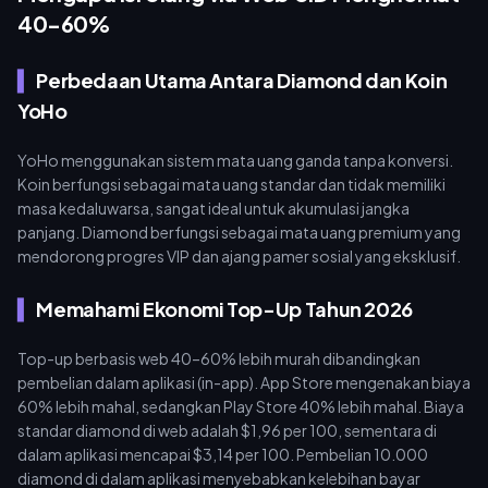
mendapatkan hasil maksimal dari anggaran Anda,
40-60%
menggunakan platform tepercaya untuk [top up yoho coins]
(https://buffget.com/goods/yoho-group-voice-chat) Anda
Perbedaan Utama Antara Diamond dan Koin
memastikan harga yang kompetitif, pengiriman cepat, dan
transaksi yang aman. Platform seperti buffget menyediakan
YoHo
alternatif yang lancar dibandingkan opsi dalam aplikasi,
memungkinkan Anda menimbun mata uang untuk fitur premium
YoHo menggunakan sistem mata uang ganda tanpa konversi.
dan peningkatan ruang.
Koin berfungsi sebagai mata uang standar dan tidak memiliki
masa kedaluwarsa, sangat ideal untuk akumulasi jangka
panjang. Diamond berfungsi sebagai mata uang premium yang
mendorong progres VIP dan ajang pamer sosial yang eksklusif.
Memahami Ekonomi Top-Up Tahun 2026
Top-up berbasis web 40–60% lebih murah dibandingkan
pembelian dalam aplikasi (in-app). App Store mengenakan biaya
60% lebih mahal, sedangkan Play Store 40% lebih mahal. Biaya
standar diamond di web adalah $1,96 per 100, sementara di
dalam aplikasi mencapai $3,14 per 100. Pembelian 10.000
diamond di dalam aplikasi menyebabkan kelebihan bayar