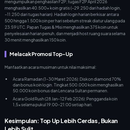
mengumpulkan penghasilan F2P; tugas F2P April 2026
menghasilkan 40.500+ koin gratis (~29.250 dari hadiah login,
~11.250 dari tugas harian). Hadiah login harian berkisar antara
500 hingga 1.500 koin per hari sebelum streak diatur ulang pada
23:59 UTC. Papan Tugas & Misi menghasilkan 375 koin untuk
penyelesaian harian penuh, dan menjadi host ruang suara selama
30 menit menghasilkan 150 koin.
Melacak Promosi Top-Up
Manfaatkan acara musiman untuk nilai maksimal:
Acara Ramadan (1–30 Maret 2026): Diskon diamond 70%
dan bonus koin login. Tingkat 500.000 koin menghasilkan
50.000 koin bonus dan Lencana Sultan permanen.
Acara Gold Rush (28 Jan–12 Feb 2026): Pengganda koin
1,5x selama pukul 19:00–21:00 setiap hari.
Kesimpulan: Top Up Lebih Cerdas, Bukan
Lebih Sulit