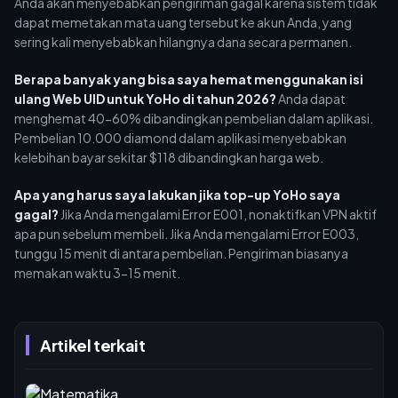
Anda akan menyebabkan pengiriman gagal karena sistem tidak
dapat memetakan mata uang tersebut ke akun Anda, yang
sering kali menyebabkan hilangnya dana secara permanen.
Berapa banyak yang bisa saya hemat menggunakan isi
ulang Web UID untuk YoHo di tahun 2026?
Anda dapat
menghemat 40-60% dibandingkan pembelian dalam aplikasi.
Pembelian 10.000 diamond dalam aplikasi menyebabkan
kelebihan bayar sekitar $118 dibandingkan harga web.
Apa yang harus saya lakukan jika top-up YoHo saya
gagal?
Jika Anda mengalami Error E001, nonaktifkan VPN aktif
apa pun sebelum membeli. Jika Anda mengalami Error E003,
tunggu 15 menit di antara pembelian. Pengiriman biasanya
memakan waktu 3-15 menit.
Artikel terkait