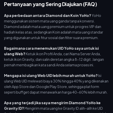
Pertanyaan yang Sering Diajukan (FAQ)
Apa perbedaan antara Diamond dan Koin YoHo?
YoHo
menggunakan sistem mata uang ganda tanpa konversi.
Diamond adalah mata uang premium untuk progres VIP dan
hadiah kelas atas, sedangkan Koin adalah mata uang standar
yang digunakan untuk fitur sosial dan filter suara premium.
Bagaimana cara menemukan UID YoHo saya untuk isi
ulang Web?
Ketuk ikon Profil Anda, cari Nama Server Anda,
ketuk ikon Gravity, dan salin deretan angka 8-12 digit. Jangan
pernah membagikan kata sandi Anda selama proses ini.
Mengapa isi ulang Web UID lebih murah untuk YoHo?
Isi
ulang Web UID melewati biaya 30% hingga 40% yang dikenakan
oleh App Store dan Google Play Store, sehingga platform
seperti buffget dapat menawarkan harga 40-60% lebih murah.
Apa yang terjadi jika saya mengirim Diamond YoHo ke
Gravity ID?
Mengirim mata uang ke Gravity ID alih-alih ke UID