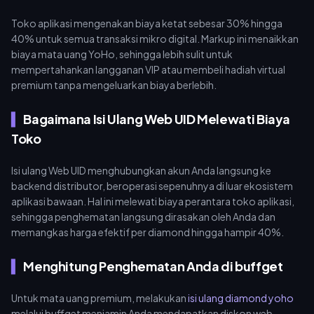
Toko aplikasi mengenakan biaya ketat sebesar 30% hingga
40% untuk semua transaksi mikro digital. Markup ini menaikkan
biaya mata uang YoHo, sehingga lebih sulit untuk
mempertahankan langganan VIP atau membeli hadiah virtual
premium tanpa mengeluarkan biaya berlebih.
Bagaimana Isi Ulang Web UID Melewati Biaya
Toko
Isi ulang Web UID menghubungkan akun Anda langsung ke
backend distributor, beroperasi sepenuhnya di luar ekosistem
aplikasi bawaan. Hal ini melewati biaya perantara toko aplikasi,
sehingga penghematan langsung dirasakan oleh Anda dan
memangkas harga efektif per diamond hingga hampir 40%.
Menghitung Penghematan Anda di buffget
Untuk mata uang premium, melakukan
isi ulang diamond yoho
melalui buffget menjamin Anda mendapatkan diskon web