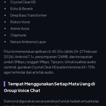
Crystal Clear HD
Echo & Reverb
Deep Bass Transformer
Robot Voice
Anime Voice
Chipmunk
Nature Ambience Layer
Fitur ini memerlukan aplikasi v5.40.50+ (dirilis 24–27 Februari
2026), Android 7.1+, penyimpanan 126MB, dan kecepatan
unduh 3Mbps / unggah 1Mbps. Tips pro: Untuk kualitas audio
optimal, gunakan Crystal Clear HD pada intensitas 65–75%
agar terhindar dari artefak audio.
Tempat Menggunakan Setiap Mata Uang di
Group Voice Chat
Diamond digunakan secara eksklusif untuk hadiah virtual kelas