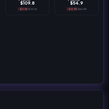
$109.8
$54.9
-$21.96
$131.76
-$10.98
$65.88