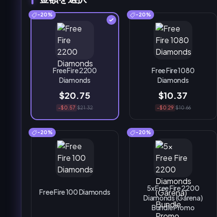
-20%
-20%
Free Fire 2200
Free Fire 1080
Diamonds
Diamonds
$20.75
$10.37
-$0.57
$21.32
-$0.29
$10.66
-20%
-20%
5x Free Fire 2200
Free Fire 100 Diamonds
Diamonds (Garena)
Bundle Promo