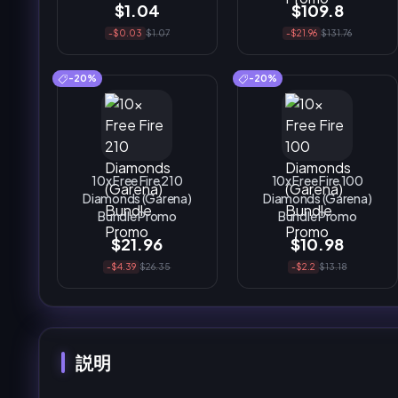
$1.04
$109.8
-$0.03
$1.07
-$21.96
$131.76
-20%
-20%
10x Free Fire 210
10x Free Fire 100
Diamonds (Garena)
Diamonds (Garena)
Bundle Promo
Bundle Promo
$21.96
$10.98
-$4.39
$26.35
-$2.2
$13.18
説明