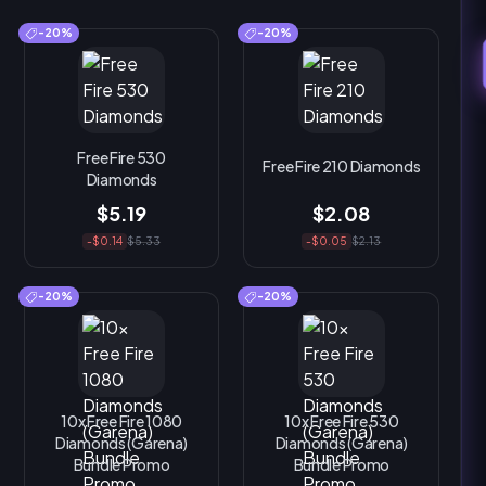
-20%
-20%
Free Fire 530
Free Fire 210 Diamonds
Diamonds
$5.19
$2.08
-$0.14
$5.33
-$0.05
$2.13
-20%
-20%
10x Free Fire 1080
10x Free Fire 530
Diamonds (Garena)
Diamonds (Garena)
Bundle Promo
Bundle Promo