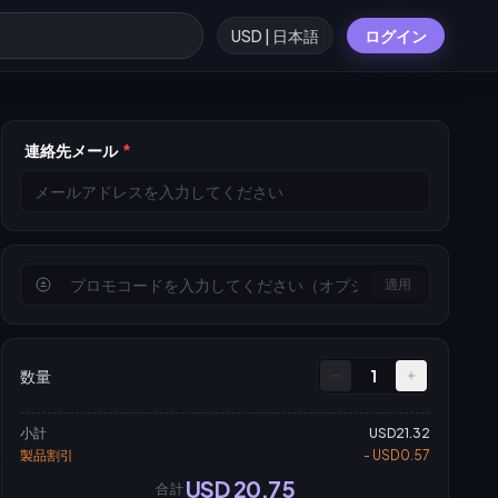
USD | 日本語
ログイン
連絡先メール
*
適用
数量
1
小計
USD21.32
製品割引
- USD0.57
USD 20.75
合計