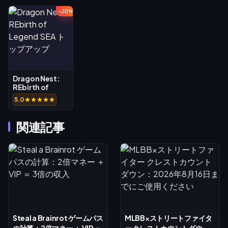
-20%
Dragon Nest:
REbirth of
Legend SEA ト
5.0
ップアップ
関連記事
Steal a Brainrot ゲームパス
MLBB×ストリートファイタ
の計算：2倍マネー ＋ VIP ＝
ー クレストカウントダウ