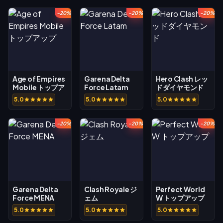
-20%
-20%
-20%
Age of Empires
Garena Delta
Hero Clash レッ
Mobile トップア
Force Latam
ドダイヤモンド
ップ
5.0
5.0
5.0
-20%
-20%
-20%
Garena Delta
Clash Royale ジ
Perfect World
Force MENA
ェム
W トップアップ
5.0
5.0
5.0