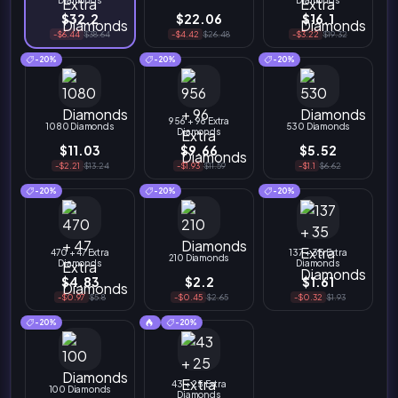
$32.2
$22.06
$16.1
-$6.44
$38.64
-$4.42
$26.48
-$3.22
$19.32
-20%
-20%
-20%
956 + 96 Extra
1080 Diamonds
530 Diamonds
Diamonds
$11.03
$9.66
$5.52
-$2.21
$13.24
-$1.93
$11.59
-$1.1
$6.62
-20%
-20%
-20%
470 + 47 Extra
137 + 35 Extra
210 Diamonds
Diamonds
Diamonds
$4.83
$2.2
$1.61
-$0.97
$5.8
-$0.45
$2.65
-$0.32
$1.93
-20%
-20%
43 + 25 Extra
100 Diamonds
Diamonds