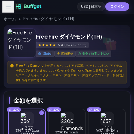
USD | 日本語
ログイン
ホーム
>
Free Fire ダイヤモンド (TH)
Free Fire ダイヤモンド (TH)
5.0
(132+ レビュー)
Global
即時配信
安全で確実な支払い
Free Fire Diamond を使用すると、ストアで武器、ペット、スキン、アイテム
を購入できます。また、Luck Royale や Diamond Spin に参加して、さまざま
なユニークなキャラクター スキン、武器スキン、武器アップグレード、さらには
化粧品を取得できます。
金額を選択
-20%
-20%
-20%
3361 + 337 Extra
1637 + 164 Extra
2200 Diamonds
Diamonds
Diamonds