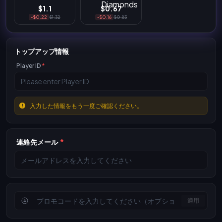
$1.1
$0.67
-$0.22
$1.32
-$0.16
$0.83
トップアップ情報
Player ID
*
入力した情報をもう一度ご確認ください。
連絡先メール
*
適用