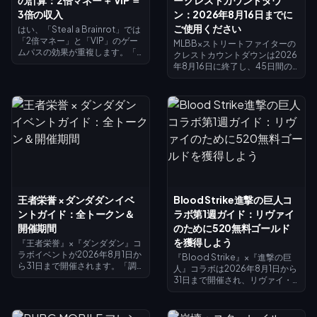
3倍の収入
ン：2026年8月16日までに
ご使用ください
はい、「Steal a Brainrot」では
「2倍マネー」と「VIP」のゲー
MLBB×ストリートファイターの
ムパスの効果が重複します。「2
クレストカウントダウンは2026
倍マネー」はコレクターの収入
年8月16日に終了し、45日間の
を倍増させ（×2）、VIPは×1.5を
コラボおよびクレスト交換所が
追加し、これらが掛け合わされ
閉じられます。未使用のクレス
ることで、4倍ではなく正確に基
トはイベント終了とともに消失
本収入の3倍になります。「2倍
する見込みですので、今すぐす
マネー」の価格は119ロバック
べての報酬と交換してくださ
ス、VIPは499ロバックス（合計
い。メインのコラボスキンは
618ロバックス）です。まずは
1,200クレスト、ペイントスキン
「2倍マネー」を購入し、基本収
は200クレストが必要です。イ
入が増えてきたらVIPを追加しま
ベントページで残高を確認し、
しょう。
以下の優先リストに従って、最
後の追い込みには25ダイヤのデ
王者栄誉 × ダンダダン イベ
Blood Strike進撃の巨人コ
イリーガチャを活用しましょ
ントガイド：全トークン＆
ラボ第1週ガイド：リヴァイ
う。
開催期間
のために520無料ゴールド
を獲得しよう
『王者栄誉』×『ダンダダン』コ
ラボイベントが2026年8月1日か
『Blood Strike』×『進撃の巨
ら31日まで開催されます。「調
人』コラボは2026年8月1日から
査ウィンドウ」でUFOサイトを
31日まで開催され、リヴァイ・
探索して「償還コイン」を入手
アッカーマンのスキンが限定プ
し、デイリーミッションをクリ
ールやラッキー限定ロットに登
アして妲己の無料エピックスキ
場します。「スプラッシュフェ