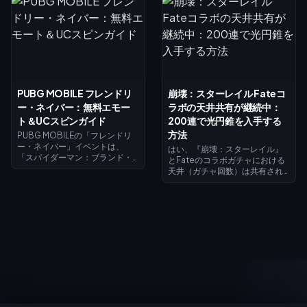
ン「モモ（綾瀬桃）」の入手に
スト・ストライクパス」（2026
つながる「霊力コイン」を集め
年7月15日～8月14日）では、最
ましょう。8月7日には墨子の
大レベル到達で520ゴールドが
「ジジ（オカルン/高倉健）」ス
還元されます。これはエリート
キンが登場する「霊力覚醒」が
パスの購入やリヴァイのガチャ
解放され、すべての交換は8月31
を引くのに十分な額です。この
日に終了します。
Blood Strike進撃の巨人コラボ
第1週ガイドでは、無料ゴールド
PUBG MOBILE フレンドリ
崩壊：スターレイル Fateコ
の効率的な貯め方、コードの引
ー・ネイバー：無料エモー
ラボの天井共有が継続中：
き換え方法、リヴァイを実質ほ
ぼ無料で入手するための還元の
ト＆UCスピンガイド
200連で光円錐を入手する
タイミングについて解説しま
方法
PUBG MOBILEの「フレンドリ
す。
ー・ネイバー」イベントは、
はい、『崩壊：スターレイル』
「スパイダーマン：ブランド・
とFateのコラボガチャにおける
ニュー・デイ」コラボレーショ
天井（ガチャ回数）は共有され
ンのストーリーアークであり、
ています。パート1（セイバーと
2026年7月30日から9月1日まで
アーチャー）は2026年7月11日に
開催されます。テーマに沿った
実装され、パート2（遠坂凛と配
クエストをクリアしてチャプタ
布のギルガメッシュ）はバージ
ーをアンロックし、映画の限定
ョン4.4にて2026年7月24日に
アバターやアバターフレームを
登場します。両方の期間で天井
獲得しましょう。8月1日〜2日に
カウンターは共有されており、
ログインすると期間限定スパイ
どちらのガチャイベントでも合
ダーマンエモートが手に入りま
計200連を引くことで、ギルガ
す。スピンには、10UC（1日最
メッシュまたはアーチャーのモ
初の1回）、標準40UC、10連バ
チーフ光円錐を無料で獲得でき
ンドル360UCが必要です。
ます。