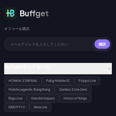
オファーを購読
Buffget
オファーを購読
購読
Buffget ホットセール
HONKAI: STAR RAIL
Pubg Mobile UC
Poppo Live
Mobile Legends: Bang Bang
Zenless Zone Zero
Bigo Live
Genshin Impact
Honor of Kings
IDENTITY V
Xena Live