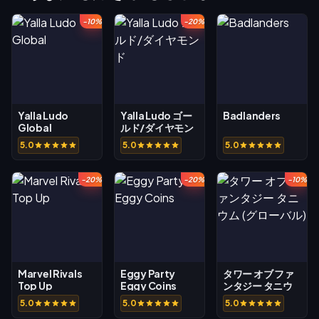
-10%
-20%
Yalla Ludo
Yalla Ludo ゴー
Badlanders
Global
ルド/ダイヤモン
ド
5.0
5.0
5.0
-20%
-20%
-10%
Marvel Rivals
Eggy Party
タワー オブ ファ
Top Up
Eggy Coins
ンタジー タニウ
ム (グローバル)
5.0
5.0
5.0