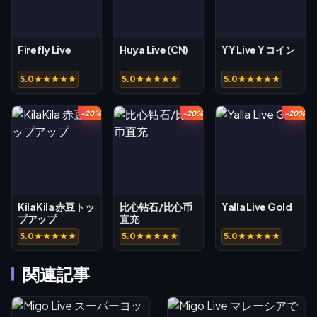
Firefly Live
Huya Live (CN)
YY Live Y コイン
5.0
5.0
5.0
-20%
-20%
-20%
KilaKila 赤豆トッ
比心钻石/比心币
Yalla Live Gold
プアップ
直充
5.0
5.0
5.0
関連記事