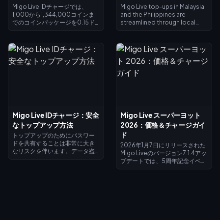
Migo Live IDチャージでは、
Migo Live top-ups in Malaysia
1,000から1,344,000コインま
and the Philippines are
でのコインパッケージを0.15ド
streamlined through local
ルから199ドル以上の価格で購入
eWallets like Touch 'n Go and
できます。取引を行うには、プ
GCash. Users can purchase
ロフィールアイコンから3〜20
coin packages ranging from
桁の特定のMigo IDを確認する必
1,000 to 650,000 Coins, with
要があります。処理が完了する
delivery typically occurring
と、1〜30分以内に配信され、バ
within 1 to 30 minutes. To
ーチャルギフト、VIPメンバーシ
recharge, locate your 10-digit
ップ、プロフィールブーストに
Migo ID in the profile section,
すぐにご利用いただけます。こ
select your denomination,
の方法により、世界中のユーザ
and complete payment via
ーが即時の通貨転送を通じて、
buffget for instant access to
Migo Live IDチャージ：安全
Migo Live スーパーヨット
安全に配信者をサポートするこ
virtual gifts and VIP features.
なトップアップ方法
2026：価格＆チャージガイ
とが可能になります。
ド
トップアップのためにパスワー
ドを共有することは非常に大き
2026年1月7日にリリースされた
なリスクを伴います。データ盗
Migo Liveのバージョン7.1.4アッ
難や不正アクセスを招き、取り
プデートでは、5周年記念イベン
返しのつかない事態になりかね
トとともに、新たな贅沢の極み
ません。現在の業界標準は、ロ
である「スーパーヨット」が登
グイン情報を明かすことなくAPI
場しました。このシーズン限定
連携を通じてアカウントに反映
バンドルは究極のステータスシ
させる「IDベースの取引」へと
ンボルであり、価格は最大
決定的に移行しています。最も
200,000コインに達します。標
競争力のある価格をお探しな
準的なバーチャルギフトが