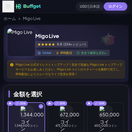
USD | 日本語
ログイン
ホーム
>
Migo Live
Migo Live
5.0
(254+ レビュー)
Global
即時配信
安全で確実な支払い
Migo Live 公式ダイレクトトップアップ！安全で迅速な Migo Live トップアップ
サービスをお楽しみください。Migo Live コインのリチャージを数秒で完了し、
即時配信によりスムーズなライブ交流を実現！
金額を選択
-20%
-20%
-20%
1,344,000コイン
672,000コイン
650,000コイン