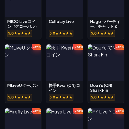
MICO Live コイ
Callplay Live
Hago - パーティ
ン（グローバル）
ー、チャット &
ゲーム
5.0
5.0
5.0
-20%
-20%
-20%
MLiveU クーポン
快手 Kwai (CN) コ
DouYu (CN)
イン
Shark Fin
5.0
5.0
5.0
-20%
-20%
-20%