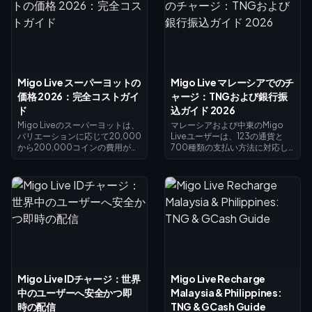
Migo Live スーパーヨットの
Migo Live マレーシアでのチ
価格 2026：完全コストガイ
ャージ：TNGおよび銀行振
ド
込ガイド 2026
Migo Liveのスーパーヨットは、
マレーシアおよび中東のMigo
バリエーションに応じて20,000
Liveユーザーは、123の通貨と
から200,000コインの費用がか
700種類の支払い方法に対応し
かり、2026年においてMigoで
たプラットフォームを通じて、
最も権威あるギフトです。この
TNG eWalletや現地の銀行振込
ガイドでは、正確な価格設定、
でコインを購入できるようにな
視覚効果、そして最大のインパ
りました。このガイドでは、
クトを狙う競争力のあるギフタ
Touch 'n Goでの支払い、
ーやVIP会員のための最適なチャ
Maybank、CIMB、Public Bank
ージ戦略について解説します。
などのFPX対応銀行振込に加え、
アラブ首長国連邦（UAE）やサ
ウジアラビアの銀行決済オプシ
ョン、手数料体系、取引限度
額、トラブルシューティングに
Migo Live IDチャージ：世界
Migo Live Recharge
ついて解説します。
中のユーザーへ安全かつ即
Malaysia & Philippines:
時の配信
TNG & GCash Guide