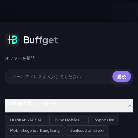
ら、buffgetで[格安のMigo Live
500〜5,000コインであるのに
トップアップ]
対し、スーパーヨットはリーダ
(https://buffget.com/goods/migo-
ーボードを独占しようとするホ
live-top-up)を見つけること
エール（大口課金者）向けに設
で、セキュリティを損なうこと
計されています。コスパを最大
なく最大限のコインを獲得でき
化するため、多くのプレイヤー
ます。このプラットフォーム
はAppleのアプリ内課金（IAP）
オファーを購読
は、ログイン詳細のプライバシ
Buffget
による割高な料金を避け、
ーを保証する安全なID入力シス
buffgetを通じて[Migo Liveコイ
テムを特別に採用しています。
ンを購入]
(https://buffget.com/goods/mig
live-top-up)しています。本ガ
オファーを購読
イドでは、このエリートアセッ
トのコスト、ビジュアル仕様、
および安全なチャージ方法につ
購読
いて詳しく解説します。
Buffget ホットセール
HONKAI: STAR RAIL
Pubg Mobile UC
Poppo Live
Mobile Legends: Bang Bang
Zenless Zone Zero