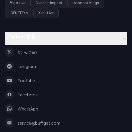
Bigo Live
Genshin Impact
Honor of Kings
IDENTITY V
Xena Live
フォローする
X (Twitter)
Telegram
YouTube
Facebook
WhatsApp
service@buffget.com