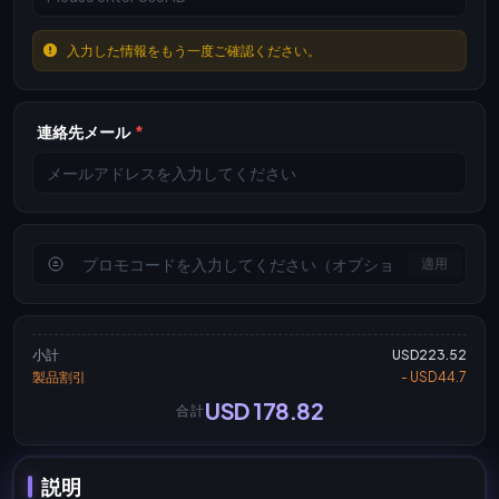
入力した情報をもう一度ご確認ください。
連絡先メール
*
適用
小計
USD223.52
製品割引
- USD44.7
USD 178.82
合計
説明