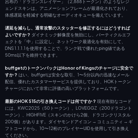
呂布の「ドラゴンスレイヤー」（2,888トークン）のようなレジ
ェンドスキンは、アニメーションフレームが最適化されており、
体感遅延を軽減する明確なオーディオキューを備えています。
遅延を減らし、通常攻撃のスタッターを修正するにはどうすれば
よいですか？
ダイナミック解像度を無効にし、パーティクルエフ
ェクトを「中」に設定し、ネットワーク最適化を有効にして、
DNS 1.1.1.1を使用することで、ランク戦で優れたping値である
50ms以下を維持できます。
buffgetのトークンパックはHonor of Kingsのチャージに安全で
すか？
はい、buffgetは安全な取引、1〜5分以内の迅速なメール
配信、優れたカスタマーサービスを提供しており、HOKトークン
チャージにおいて非常に評価の高いプラットフォームです。
最新のHOK S15の引き換えコードは何ですか？
現在有効なコード
には、KWC2025（50トークン）、LOVEGGZ（200ドラゴント
ークン）、HIGHFIVE（スキンのかけら2個、ドラゴンクリスタル
200個）があります。ダイヤモンドアイコン → コミュニティ → ギ
フトコードから、10〜12桁のプレイヤーUIDを使用して引き換え
てください。