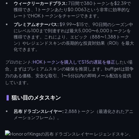
ウィークリーカードプラス:
7日間で380トークンを$2.39で
獲得でき、1トークンあたり$0.0063という非常に効率的な
レートでHOKトークンをチャージできます。
プレミアムオナーパス:
$9.99〜$15で、90日間のシーズン中
にレベル100まで到達すれば最大5,000〜6,000トークンを
獲得できます。これにより、エピック（888〜1,388トーク
ン）やレジェンドスキンの長期的な投資対効果（ROI）を最大
化できます。
プロのヒント:
HOKトークンを購入してS15の遅延を修正
したい場
合、まずはプレミアムスキンの確保を推奨します。buffgetは競争
力のある価格、安全な取引、1〜5分以内の即時メール配信を提供
しています。
狙い目のメタスキン
呂布 ドラゴンスレイヤー:
2,888トークン（最適化されたアニ
メーションフレーム）。