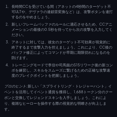
長時間CCを受けている間（アネットの4秒間のターゲット不
可ULTや、デヴァラの連鎖雷変換など）は、攻撃ボタンを連打
するのをやめましょう。
新しいフレームバッファのルールに適応させるため、CCアニ
メーションの最後の0.5秒を待ってから次の攻撃を入力してく
ださい。
アネットに対しては、彼女のターゲット不可効果が視覚的に
終了するまで攻撃入力を控えましょう。これにより、CC後の
バッファ修正によってコマンドが早期に期限切れになるのを
防げます。
トレーニングモードで李信や司馬懿のS15リワーク後の新コン
ボを練習し、スキルをスムーズに繋げるための正確な攻撃速
度のブレイクポイントを把握しましょう。
プロのヒント:
新しい「スプライトリング・トレジャーハント」イ
ベントを活用してイベント通貨を獲得し、1,688トークン分のクー
ポンと交換してレジェンドスキンを入手しましょう。これによ
り、複雑なヒーローを操作する際の視覚的な明瞭さが向上しま
す。