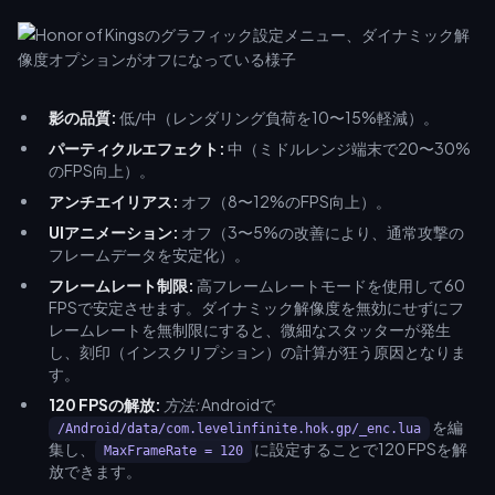
影の品質:
低/中（レンダリング負荷を10〜15%軽減）。
パーティクルエフェクト:
中（ミドルレンジ端末で20〜30%
のFPS向上）。
アンチエイリアス:
オフ（8〜12%のFPS向上）。
UIアニメーション:
オフ（3〜5%の改善により、通常攻撃の
フレームデータを安定化）。
フレームレート制限:
高フレームレートモードを使用して60
FPSで安定させます。ダイナミック解像度を無効にせずにフ
レームレートを無制限にすると、微細なスタッターが発生
し、刻印（インスクリプション）の計算が狂う原因となりま
す。
120 FPSの解放:
方法:
Androidで
を編
/Android/data/com.levelinfinite.hok.gp/_enc.lua
集し、
に設定することで120 FPSを解
MaxFrameRate = 120
放できます。