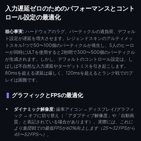
入力遅延ゼロのためのパフォーマンスとコント
ロール設定の最適化
核心事実:
ハードウェアのラグ、パーティクルの過負荷、デフォル
ト設定が遅延を増大させます。レジェンドスキンのアルティメッ
トスキル1つで50〜100個のパーティクルが発生し、5人のヒーロ
ーが同時にULTを使用すると2秒間で300〜500個のパーティクル
が生成されます。しかし、デフォルトのコントロール設定は、し
ばしば不自然な入力遅延やターゲットミスを引き起こします。
80msを超える遅延は厳しく、120msを超えるとランク戦でのプ
レイは困難です。
グラフィックとFPSの最適化
ダイナミック解像度:
歯車アイコン → ディスプレイ/グラフィ
ック → オフに切り替え（「アダプティブ解像度」や「自動画
質」と表記されている場合があります）。
実際には、これに
より集団戦での最低FPSが60%向上します（25〜32 FPSから
45〜52 FPSへ）。