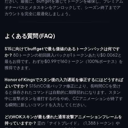
ださい。最後に、buffgetを通じてトークンを確保し、プレミアム
オナーパスとメタスキンをアンロックして、シーズン終了までア
カウントを完全に最適化しましょう。
よくある質問 (FAQ)
S15に向けてbuffgetで最も価値のあるトークンパックは何です
か？
80トークンの初回購入パックが1トークンあたり$0.0062と
最もお得です。わずか$0.99で160トークン（100%ボーナス）を
獲得できます。
Honor of Kingsでスタン後の入力遅延を修正するにはどうすれば
よいですか？
S15のCC後バッファ修正により、長時間CCを受け
ると保存されたコマンドは自動的に期限切れになります。スタン
中に攻撃ボタンを連打するのをやめ、CCアニメーションが終了す
る瞬間に新しいコマンドを入力してください。
どのHOKスキンが最も優れた通常攻撃アニメーションフレームを
持っていますか？
霊の「ナイトブレイド」（1,388トークン）や