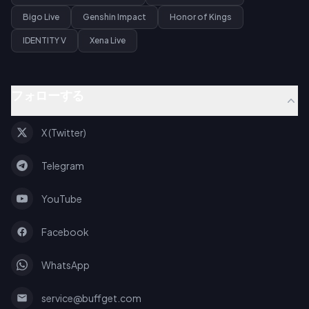
Bigo Live
Genshin Impact
Honor of Kings
IDENTITY V
Xena Live
フォローする
X (Twitter)
Telegram
YouTube
Facebook
WhatsApp
service@buffget.com