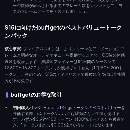
ージ数値が表示されるまでのフレーム数をカウントして、自
身のフレームデータをテストしましょう。
S15に向けたbuffgetのベストバリュートーク
ンパック
核心事実:
プレミアムスキンは、よりクリーンなアニメーションフ
レームと明確なオーディオキューを提供することで、CC後の体感
遅延を改善します。無課金プレイヤーは84日間のシーズンで
12,600〜16,800トークンしか獲得できません（1日150〜200ト
ークン）。そのため、S15のティアリストで優位に立つには直接購
入が不可欠です。
buffgetのお得な取引
初回購入パック:
Honor of Kingsトークンのベストバリュー
を
評価する際、80トークンパックは比類のない価値がありま
す。わずか$0.99で160トークン（100%ボーナス）を獲得で
き、1トークンあたり$0.0062というレートになります。