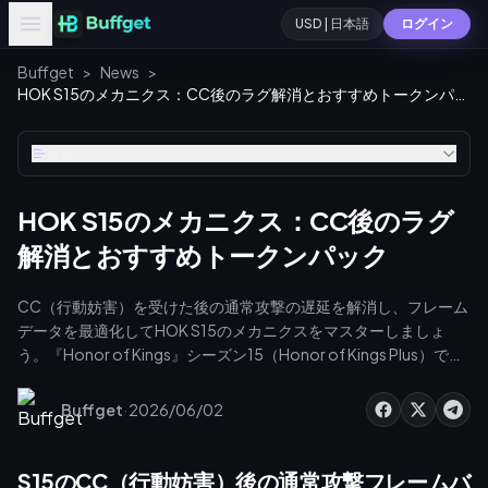
USD | 日本語
ログイン
Buffget
>
News
>
HOK S15のメカニクス：CC後のラグ解消とおすすめトークンパック
目次
HOK S15のメカニクス：CC後のラグ
解消とおすすめトークンパック
CC（行動妨害）を受けた後の通常攻撃の遅延を解消し、フレーム
データを最適化してHOK S15のメカニクスをマスターしましょ
う。『Honor of Kings』シーズン15（Honor of Kings Plus）で
は、李信や司馬懿の全面的なリワークを含む90体以上のヒーロー
調整が行われ、移動ホイールのデッドゾーンが撤廃されました。
·
Buffget
2026/06/02
さらに、「絶対HPが最も低い」ターゲット設定が、より近くにい
るエピックモンスターを優先するようになります。ランク戦で勝
ち抜くためには、精密な操作設定と、入力遅延を軽減し視覚的な
S15のCC（行動妨害）後の通常攻撃フレームバ