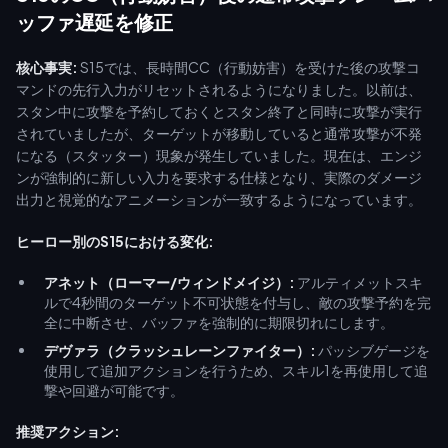
フィードバックを最適化するメタスキンをアンロックするための
ッファ遅延を修正
「HOK S15 お得なトークンパック」が不可欠です。
核心事実:
S15では、長時間CC（行動妨害）を受けた後の攻撃コ
マンドの先行入力がリセットされるようになりました。以前は、
スタン中に攻撃を予約しておくとスタン終了と同時に攻撃が実行
されていましたが、ターゲットが移動していると通常攻撃が不発
になる（スタッター）現象が発生していました。現在は、エンジ
ンが強制的に新しい入力を要求する仕様となり、実際のダメージ
出力と視覚的なアニメーションが一致するようになっています。
ヒーロー別のS15における変化:
アネット（ローマー/ウィンドメイジ）:
アルティメットスキ
ルで4秒間のターゲット不可状態を付与し、敵の攻撃予約を完
全に中断させ、バッファを強制的に期限切れにします。
デヴァラ（クラッシュレーンファイター）:
パッシブゲージを
使用して追加アクションを行うため、スキル1を再使用して追
撃や回避が可能です。
推奨アクション: