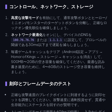
コントロール、ネットワーク、ストレージ
高度な攻撃モード
を有効にして、通常攻撃ボタンとヒーロー/
ミニオン/モンスターのターゲットボタンを分離し、正確なロ
ックオン優先順位を確保しましょう。
ネットワーク最適化
をオンにし、デバイスのDNSを
または
に設定して、プロレベルの
180.76.76.76
1.1.1.1
閾値である30ms以下まで遅延を減らしましょう。
毎週ゲームキャッシュをクリア（Android設定 → アプリ →
Honor of Kings → ストレージ → キャッシュを消去）して、
500MB〜2GBの空き容量を確保してください。最適な読み
書き速度のために、4〜6GBのストレージ空き容量を維持し
ましょう。
刻印とフレームデータのテスト
正確な攻撃速度のブレイクポイントに到達するように刻印セ
ットを調整してください。攻撃速度に過剰投資せず、貫通や
生存能力にステータスを回すのが賢明です。
トレーニングモードで画面を60fpsで録画し、入力からダメ