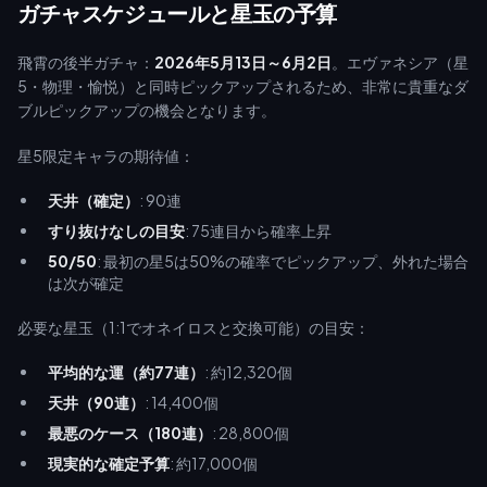
ガチャスケジュールと星玉の予算
飛霄の後半ガチャ：
2026年5月13日～6月2日
。エヴァネシア（星
5・物理・愉悦）と同時ピックアップされるため、非常に貴重なダ
ブルピックアップの機会となります。
星5限定キャラの期待値：
天井（確定）
: 90連
すり抜けなしの目安
: 75連目から確率上昇
50/50
: 最初の星5は50%の確率でピックアップ、外れた場合
は次が確定
必要な星玉（1:1でオネイロスと交換可能）の目安：
平均的な運（約77連）
: 約12,320個
天井（90連）
: 14,400個
最悪のケース（180連）
: 28,800個
現実的な確定予算
: 約17,000個