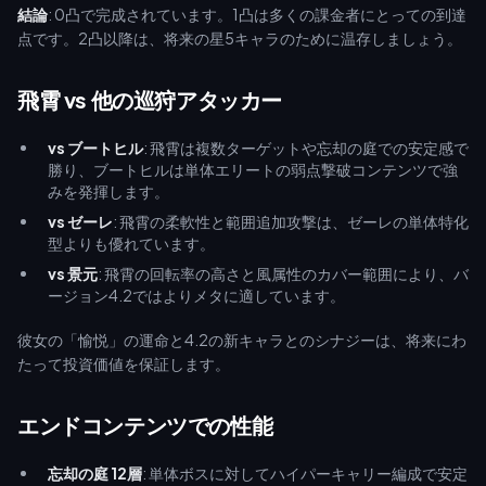
結論
: 0凸で完成されています。1凸は多くの課金者にとっての到達
点です。2凸以降は、将来の星5キャラのために温存しましょう。
飛霄 vs 他の巡狩アタッカー
vs ブートヒル
: 飛霄は複数ターゲットや忘却の庭での安定感で
勝り、ブートヒルは単体エリートの弱点撃破コンテンツで強
みを発揮します。
vs ゼーレ
: 飛霄の柔軟性と範囲追加攻撃は、ゼーレの単体特化
型よりも優れています。
vs 景元
: 飛霄の回転率の高さと風属性のカバー範囲により、バ
ージョン4.2ではよりメタに適しています。
彼女の「愉悦」の運命と4.2の新キャラとのシナジーは、将来にわ
たって投資価値を保証します。
エンドコンテンツでの性能
忘却の庭 12層
: 単体ボスに対してハイパーキャリー編成で安定