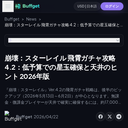
USD | 日本語
ログイン
Buffget
>
News
>
崩壊：スターレイル 飛霄ガチャ攻略 4.2：低予算での星玉確保と天井のヒント 2026年版
目次
崩壊：スターレイル 飛霄ガチャ攻略
4.2：低予算での星玉確保と天井のヒ
ント 2026年版
『崩壊：スターレイル』Ver.4.2の飛霄ガチャ戦略は、後半のピッ
クアップ（2026年5月13日～6月2日）が中心となります。無課
金・微課金プレイヤーが天井で確実に確保するには、約17,000個
の星玉が必要です。エヴァネシアや開拓者といった「愉悦」の物
理属性キャラと編成し、追加攻撃のシナジーを活かしましょう。
·
Buffget
2026/04/22
遺物は「風の如き勇者」4セットを装備し、会心率70%以上、会
心ダメージ140%以上、速度160以上、攻撃力2900以上を目指す