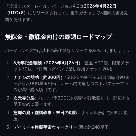
『崩壊：スターレイル』バージョン4.2は
2026年4月22日
（UTC+8）
にリリースされます。後半ガチャまで3週間の蓄え期
間があります。
無課金・微課金向けの最適ロードマップ
バージョン4.2では以下の高価値なリソースを積み上げましょう：
3周年記念報酬（2026年4月26日）
: 星玉1600個、限定チケ
ット30枚、7日間ログインで星軌専用チケット20枚
ナナシの勲功（約800円）
: 300個の星玉＋30日間毎日90個
＝合計3,000星玉相当。ゲーム内で最もコストパフォーマン
スが高い購入項目です。
次元界分裂
: ドロップ率300%の期間が複数回あり、開拓力を
星玉集めに回せます。
忘却の庭＋虚構叙事＋末日の幻影
: 1サイクル合計で約800星
玉。
デイリー＋模擬宇宙ウィークリー
: 週に約240星玉。