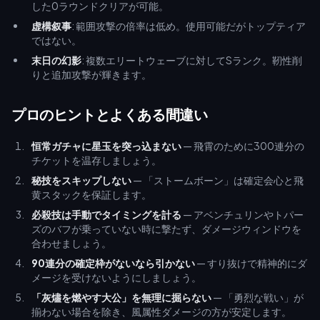
した0ラウンドクリアが可能。
虚構叙事
: 範囲攻撃の倍率は低め。使用可能だがトップティア
ではない。
末日の幻影
: 複数エリートウェーブに対してSランク。靭性削
りと追加攻撃が輝きます。
プロのヒントとよくある間違い
恒常ガチャに星玉を突っ込まない
— 飛霄のために300連分の
チケットを温存しましょう。
秘技をスキップしない
— 「ストームボーン」は確定会心と飛
黄スタックを保証します。
必殺技は手動でタイミングを計る
— アベンチュリンやトパー
ズのバフが乗っていない時に撃たず、ダメージウィンドウを
合わせましょう。
90連分の確定枠がないなら引かない
— すり抜けで精神的にダ
メージを受けないようにしましょう。
「灰燼を燃やす大公」を無理に掘らない
— 「勇烈な戦い」が
揃わない場合を除き、風属性ダメージの方が安定します。