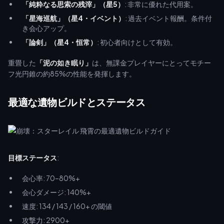
「純粋なる思索の残滓」（星5）
: 非常に優れた代用案。
「星海巡航」（星4・イベント）
: 過去イベント報酬。条件付
き会心アップ。
「論剣」（星4・恒常）
: 初心者向けとして有効。
重畳した
「泥の如き眠り」
は、無課金プレイヤーにとってモチー
フ光円錐の約85%の性能を発揮します。
最適な遺物ビルドとステータス
目標ステータス
:
会心率: 70–80%+
会心ダメージ: 140%+
速度: 134 / 143 / 160+ の閾値
攻撃力: 2900+