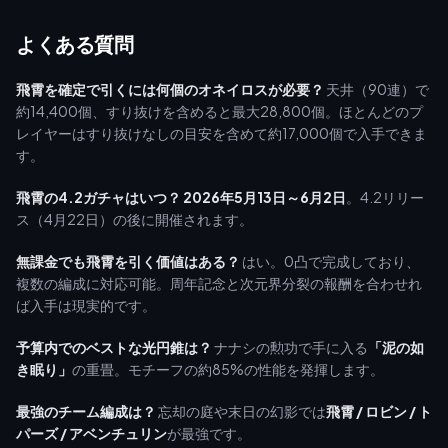
よくある質問
飛霄を確定で引くには何個のオネイロスが必要？
天井（90連）で
約14,400個、すり抜けを含めると最大28,800個。ほとんどのプ
レイヤーはすり抜けなしの目安を含めて約17,000個で入手できま
す。
飛霄の4.2ガチャはいつ？
2026年5月13日～6月2日
。4.2リリー
ス（4月22日）の後に開催されます。
無課金でも飛霄を引く価値はある？
はい。0凸で完成しており、
複数の編成に対応可能。周年記念と次元界分裂の報酬を合わせれ
ば入手は現実的です。
予算内でのベストな光円錐は？
ナナシの勲功で手に入る
「泥の如
き眠り」
の重畳。モチーフの約85%の性能を発揮します。
最強のチーム編成は？
忘却の庭や末日の幻影では
飛霄 / ロビン / ト
パーズ / アベンチュリン
が最強です。