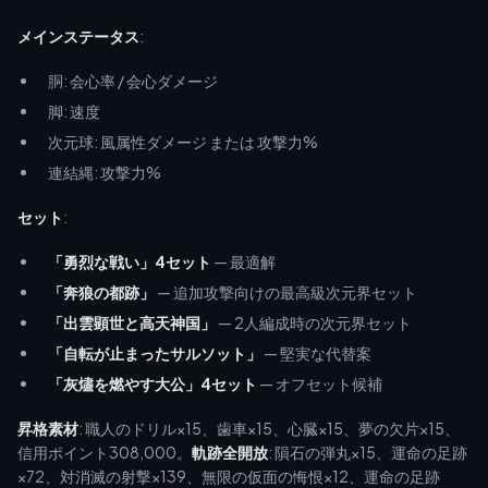
メインステータス
:
胴: 会心率 / 会心ダメージ
脚: 速度
次元球: 風属性ダメージ または 攻撃力%
連結縄: 攻撃力%
セット
:
「勇烈な戦い」4セット
— 最適解
「奔狼の都跡」
— 追加攻撃向けの最高級次元界セット
「出雲顕世と高天神国」
— 2人編成時の次元界セット
「自転が止まったサルソット」
— 堅実な代替案
「灰燼を燃やす大公」4セット
— オフセット候補
昇格素材
: 職人のドリル×15、歯車×15、心臓×15、夢の欠片×15、
信用ポイント308,000。
軌跡全開放
: 隕石の弾丸×15、運命の足跡
×72、対消滅の射撃×139、無限の仮面の悔恨×12、運命の足跡