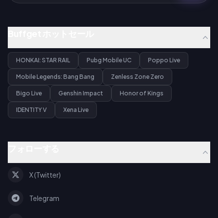
Buffget ホットセール
HONKAI: STAR RAIL
Pubg Mobile UC
Poppo Live
Mobile Legends: Bang Bang
Zenless Zone Zero
Bigo Live
Genshin Impact
Honor of Kings
IDENTITY V
Xena Live
フォローする
X (Twitter)
Telegram