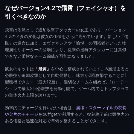
のが理想です。
なぜバージョン4.2で飛霄（フェイシャオ）を
引くべきなのか
飛霄は依然として追加攻撃アタッカーの女王であり、バージョン
4.2のメタの変化は彼女の価値をさらに高めています。新しい「愉
悦」の運命に加え、エヴァネシアや「愉悦」の開拓者といった物
理属性サポーターの登場により、従来の巡狩アタッカーには真似
できない柔軟なチーム編成が可能になりました。
彼女のキットは
「飛黄」
を中心に構成されています。6層溜まると
必殺技が追加攻撃として自動発動し、味方が2回攻撃するごとに1
層獲得できます（最大12層）。適切なチームを組めば、1ローテー
ションで最大2回必殺技を発動可能で、ゲーム内でもトップクラス
の単体火力上限を誇ります。
効率的にチャージを行いたい場合は、
崩壊：スターレイルの衣装
や欠片のチャージ
をbuffgetで利用すると、復刻終了前に競争力の
ある価格と迅速な対応で準備を整えることができます。