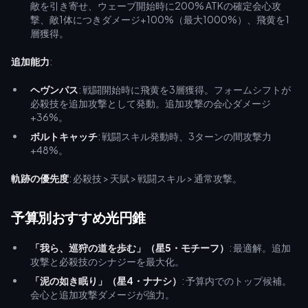
敵を引き寄せ、ウェーブ開始時に200% ATKの確定会心攻
撃、敵1体につきダメージ+100%（最大1000%）、飛黄を1
層獲得。
追加能力
:
ヘヴンパス
: 戦闘開始時に飛黄を3層獲得。フォームシフトが
必殺技を追加攻撃として発動。追加攻撃の会心ダメージ
+36%。
ボルトキャッチ
: 戦闘スキル発動時、3ターンの間攻撃力
+48%。
軌跡の優先度
: 必殺技 > 天賦 > 戦闘スキル > 通常攻撃。
予算別おすすめ光円錐
「我ら、巡狩の道を歩む」（星5・モチーフ）
: 最適解。追加
攻撃と必殺技のシナジーを最大化。
「泥の如き眠り」（星4・ナナシ）
: 予算内でのトップ候補。
会心と追加攻撃ダメージが強力。