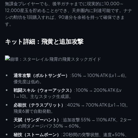
無課金プレイヤーでも、後半ガチャまでに現実的に10,000～
12,000星玉を貯めることができ、天井圏内に到達可能です。ナナ
シの勲功を1回購入すれば、90連分を余裕を持って確保できま
す。
キット詳細：飛黄と追加攻撃
通常攻撃（ボルトサンダー）
: 50% → 100% ATK (Lv 1→6)。
優先度は低め。
戦闘スキル（ウォーアックス）
: 100% → 200% ATK (Lv
1→10)。主なスタック生成源。
必殺技（テラスプリット）
: 402% → 700% ATK (Lv 1→10)。
飛黄6層で自動発動。
天賦（サンダーハント）
: 追加攻撃 55% → 110% ATK、2ター
ンの間ダメージバフ 30% → 60%。
秘技（ストームボーン）
: 20秒間の突撃状態、速度+50%、