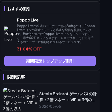
1ドルあたり9,460コインでチャージする方法
おすすめ割引
コイン価値の内訳
計算例
Poppo Live
周年記念 vs 通常
Poppo Liveの公式パートナーであるBuffgetは、Poppo
ギフトと配信者向け
Liveコインの即時チャージと迅速な配信を提供していま
す。Buffget経由でPoppo Liveコインをチャージする
周年記念期間中に素早くレベルアップする方法
と、最大60%オフになります。安全で便利、そして何千
よくある間違いとトラブルシューティング
人ものユーザーに信頼されているサービスです。
31.04% OFF
本人確認が却下される理由
チャージ失敗の修正
期間限定トップアップ割引
誤解について
経験者からのプロのヒント
よくある質問
関連記事
Steal a Brainrot ゲームパスの計
算：2倍マネー ＋ VIP ＝ 3倍の収
入
2026/08/05