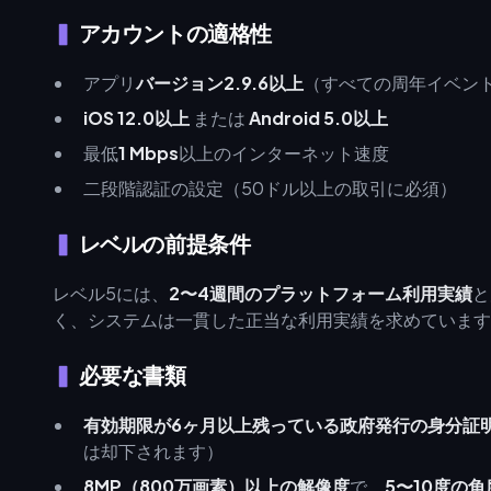
アカウントの適格性
アプリ
バージョン2.9.6以上
（すべての周年イベン
iOS 12.0以上
または
Android 5.0以上
最低
1 Mbps
以上のインターネット速度
二段階認証の設定（50ドル以上の取引に必須）
レベルの前提条件
レベル5には、
2〜4週間のプラットフォーム利用実績
と
く、システムは一貫した正当な利用実績を求めています
必要な書類
有効期限が6ヶ月以上残っている政府発行の身分証
は却下されます）
8MP（800万画素）以上の解像度
で、
5〜10度の角