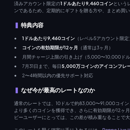
済みアカウント限定の
1ドルあたり9,460コイン
というレ
ンであるため、定期的にギフトを贈る方や、まとめ買い
特典内容
1ドルあたり9,460コイン
（レベル5アカウント限定
コインの有効期限が12ヶ月
（通常は3ヶ月）
月間チャージ上限の引き上げ（5,000〜10,000ド
7月31日まで、毎日
5,000万コインのアイコンフレ
2〜4時間以内の優先サポート対応
なぜ今が最高のレートなのか
通常のレートでは、10ドルで約83,000〜91,000
より多くのコインを獲得でき、さらに有効期限が12ヶ
ビーユーザーにとっては、この差が積み重なることで大
このレートを賢く確実に手に入れるには、
Poppo Li