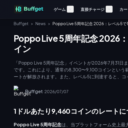
ゲーム
直接チャージ
カー
Buffget
>
News
>
Poppo Live 5周年記念 2026：レベル
Poppo Live 5周年記念 20
イン
「Poppo Live 5周年記念」イベントが2026年7
です。これにより、通常の8,300〜9,100コインとい
ートが解放されます。また、レベル5に到達すると、コ
き上げや優先サポートなどの特典も受けられます。参加条
認証を完了させ、有効期限が6ヶ月以上残っている公的
Buffget
·
2026/07/07
1ドルあたり9,460コインのレート
Poppo Live 5周年記念
は、当プラットフォーム史上最