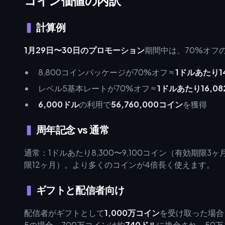
コイン価値の内訳
計算例
1月29日〜30日のプロモーション
期間中は、70%オフ
8,800コインパッケージが70%オフ ≈
1ドルあたり1
レベル5基本レートが70%オフ ≈
1ドルあたり16,0
6,000ドル
の利用で
56,760,000コイン
を獲得
周年記念 vs 通常
通常：1ドルあたり8,300〜9,100コイン（有効期限3
限12ヶ月）。より多くのコインが4倍長く使えます。
ギフトと配信者向け
配信者がギフトとして
1,000万コイン
を受け取った場合
5の場合、700万コインは約
740ドル
に換金され、50