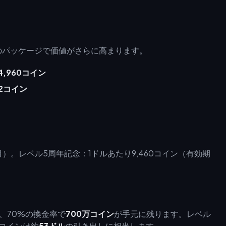
のパッケージで価値がさらに高まります。
4,960コイン
82コイン
ヶ月）。レベル5周年記念：1ドルあたり9,460コイン（有効期
、70%の換金率で
700万コイン
が手元に残ります。レベル
万コインは約
53ドル
の引き出しに相当します。