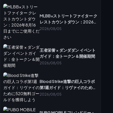
MLBB×ストリートファイター ク
レストカウントダウン：2026年
8月16日までにご使用ください
2026/08/05
王者栄誉 × ダンダダン イベント
ガイド：全トークン＆開催期間
2026/08/05
Blood Strike進撃の巨人コラボ
第1週ガイド：リヴァイのために
520無料ゴールドを獲得しよう
2026/08/05
PUBG MOBILE フレンドリー・