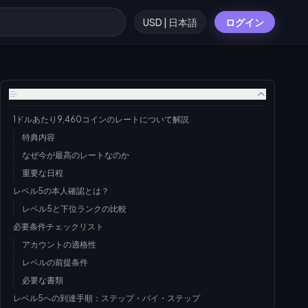
USD | 日本語
ログイン
目次
1ドルあたり9,460コインのレートについて解説
特典内容
なぜ今が最高のレートなのか
重要な日程
レベル5の本人確認とは？
レベル5と下位ランクの比較
必要条件チェックリスト
アカウントの適格性
レベルの前提条件
必要な書類
レベル5への到達手順：ステップ・バイ・ステップ