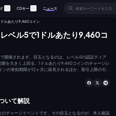
ド
CDキー
ニュース
5で1ドルあたり9,460コイン
26：レベル5で1ドルあたり9,460コ
月31日まで開催されます。目玉となるのは、レベル5の認証ティア
う範囲を大きく上回る、1ドルあたり9,460コインのチャージレ
インの有効期限が12ヶ月に延長されるほか、取引上限の引
件：アプリをv2.9.6以上にアップデートし、30分間の顔
身分証明書を提出してください。
について解説
大のチャージイベントです。その目玉となるのが、本人確認