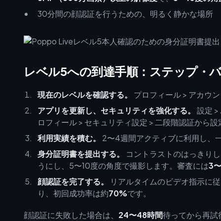
30分間の顔認証を行うための、明るく静かな場所
レベル5への到達手順：ステップ・
現在のレベルを確認する。
プロフィール > アカウン
アプリを更新し、セキュリティを強化する。
設定 
ロフィール > セキュリティ設定 > 二段階認証か
利用実績を積む。
2〜4週間アクティブに利用し、
身分証明書を提出する。
コントラストのはっきりし
うにし、5〜10度の角度で撮影します。審査には
3
顔認証を完了する。
リアルタイムのビデオ指示に従
り、初回成功率は約
70%
です。
顔認証に失敗した場合は、
24〜48時間
待ってから再試