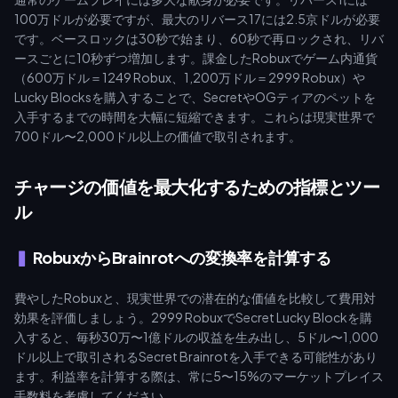
100万ドルが必要ですが、最大のリバース17には2.5京ドルが必要
です。ベースロックは30秒で始まり、60秒で再ロックされ、リバ
ースごとに10秒ずつ増加します。課金したRobuxでゲーム内通貨
（600万ドル＝1249 Robux、1,200万ドル＝2999 Robux）や
Lucky Blocksを購入することで、SecretやOGティアのペットを
入手するまでの時間を大幅に短縮できます。これらは現実世界で
700ドル〜2,000ドル以上の価値で取引されます。
チャージの価値を最大化するための指標とツー
ル
RobuxからBrainrotへの変換率を計算する
費やしたRobuxと、現実世界での潜在的な価値を比較して費用対
効果を評価しましょう。2999 RobuxでSecret Lucky Blockを購
入すると、毎秒30万〜1億ドルの収益を生み出し、5ドル〜1,000
ドル以上で取引されるSecret Brainrotを入手できる可能性があり
ます。利益率を計算する際は、常に5〜15%のマーケットプレイス
手数料を考慮してください。