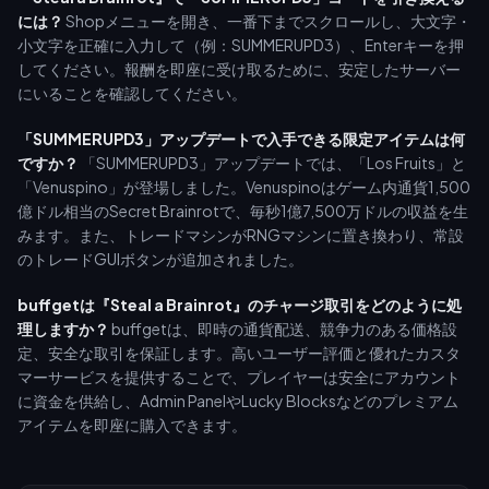
には？
Shopメニューを開き、一番下までスクロールし、大文字・
小文字を正確に入力して（例：SUMMERUPD3）、Enterキーを押
してください。報酬を即座に受け取るために、安定したサーバー
にいることを確認してください。
「SUMMERUPD3」アップデートで入手できる限定アイテムは何
ですか？
「SUMMERUPD3」アップデートでは、「Los Fruits」と
「Venuspino」が登場しました。Venuspinoはゲーム内通貨1,500
億ドル相当のSecret Brainrotで、毎秒1億7,500万ドルの収益を生
みます。また、トレードマシンがRNGマシンに置き換わり、常設
のトレードGUIボタンが追加されました。
buffgetは『Steal a Brainrot』のチャージ取引をどのように処
理しますか？
buffgetは、即時の通貨配送、競争力のある価格設
定、安全な取引を保証します。高いユーザー評価と優れたカスタ
マーサービスを提供することで、プレイヤーは安全にアカウント
に資金を供給し、Admin PanelやLucky Blocksなどのプレミアム
アイテムを即座に購入できます。