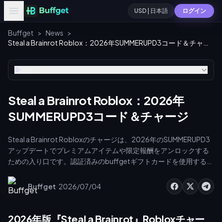
USD | 日本語
ログイン
Buffget
>
News
>
Steal a Brainrot Roblox：2026年SUMMERUPD3コード＆チャージ
目次
Steal a Brainrot Roblox：2026年
SUMMERUPD3コード＆チャージ
Steal a Brainrot Robloxのチャージは、2026年のSUMMERUPD3
アップデートでプレミアムアイテムや限定報酬をアンロックする
ための入り口です。認証済みのbuffgetギフトカードを使用するこ
とで、安全にアカウントへチャージでき、偽の公開コードリスト
を避けて、Venuspinoのような限定Brainrotを購入することが可
·
Buffget
2026/07/04
能です。今すぐRobux残高を確保して、現在のメタを支配し、コ
レクション効率を最大化しましょう。
2026年版『Steal a Brainrot』Robloxチャー