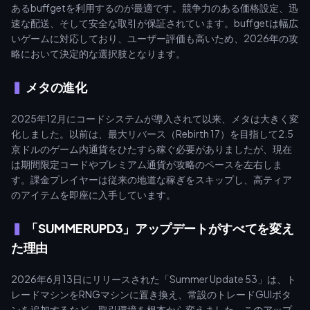
あるbuffgetを利用するのが最適です。競争力のある価格設定、迅
速な配送、そして安全な取引が保証されています。buffgetは幅広
いゲームに対応しており、ユーザー評価も高いため、2026年の攻
略において決定的な選択肢となります。
メタの進化
2025年12月にコードシステムが導入されて以来、メタは大きく変
化しました。以前は、最大リバース（Rebirth 17）を目指して2.5
京ドルのゲーム内通貨をひたすら稼ぐ必要がありましたが、現在
は期間限定コードやプレミアム通貨が攻略のペースを左右しま
す。課金プレイヤーは従来の地道な稼ぎをスキップし、高ティア
のアイテムを即座に入手しています。
「SUMMERUPD3」アップデートがすべてを変え
た理由
2026年6月13日にリリースされた「Summer Update 53」は、ト
レードマシンをRNGマシンに置き換え、常設のトレードGUIボタ
ンを追加するなど、取引環境を根本から変えました。このアップ