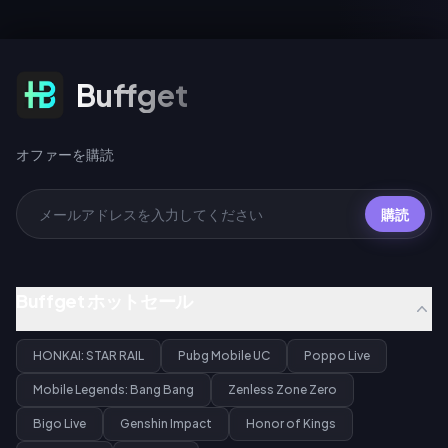
オファーを購読
Buffget
オファーを購読
購読
Buffget ホットセール
HONKAI: STAR RAIL
Pubg Mobile UC
Poppo Live
Mobile Legends: Bang Bang
Zenless Zone Zero
Bigo Live
Genshin Impact
Honor of Kings