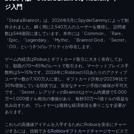
ジ入門
『Steal a Brainrot』は、2026年5月にSpyderSammyによって制
作されました。瞬く間に2,540万人のユーザーを獲得し、訪問者
数は544億回に達しています。本作には「Common」「Rare」
「Epic」「Legendary」「Mythic」「Brainrot God」「Secret」
「OG」という8つのレアリティが存在します。
ゲーム内経済はRobuxとギフトカード取引に大きく依存してお
り、額面の70〜85%のレートで取引され、マーケットプレイス手
数料は5〜15%です。2026年にRobloxの1日あたりのアクティブ
ユーザー数が7,100万人に達し、ギフトカード詐欺が2023年比で
30%増加している現状では、安全なチャージ手段の確保が不可欠
です。「Secret」レアリティのBrainrotはゲーム内通貨で5,000
万〜1,000億ドル相当の価値があり、毎秒30万〜1億ドルの収益を
生み出すため、プレイヤーは複雑な経済状況を乗りこなす必要が
あります。
これらの高価値アイテムを入手するためにRobuxを安全にチャー
ジするには、信頼できる
Robloxギフトカードチャージ
サービスで