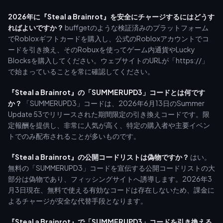
2026年に『Steal a Brainrot』を安全にチャージするにはどうす
ればよいですか？
buffgetのような検証済みのプラットフォーム
でRobloxギフトカードを購入し、公式のRobloxアカウントでコ
ードを引き換え、そのRobuxを使ってゲーム内通貨やLucky
Blocksを購入してください。ウェブサイトのURLが「https://」
で始まっていることを常に確認してください。
『Steal a Brainrot』の「SUMMERUPD3」コードとは何です
か？
「SUMMERUPD3」コードは、2026年6月13日のSummer
Update 53でリリースされた期間限定の引き換えコードです。限
定報酬を提供し、非常に人気が高く、特定の購入者や主要イベン
トでのみ配布されることが多いものです。
『Steal a Brainrot』の公開コードリストは偽物ですか？
はい。
無料の「SUMMERUPD3」コードを宣伝する公開コードリストの大
部分は偽物であり、フィッシングサイトへ誘導します。2026年3
月3日現在、無料で使える有効なコードは存在しないため、課金に
よるチャージが安全な代替手段となります。
『Steal a Brainrot』で「SUMMERUPD3」コードを引き換える