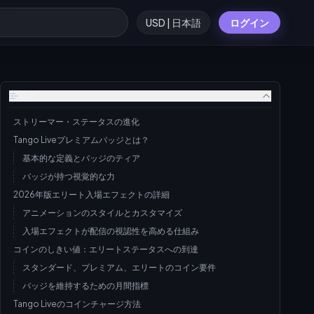
USD | 日本語
ログイン
目次
ストリーマー・ステータスの進化
Tango Liveプレミアムバッジとは？
基本的な定義とバッジのティア
バッジが持つ視覚的な力
2026年版エリート入場エフェクトの詳細
アニメーションのスタイルとカスタマイズ
入場エフェクトが配信の視認性を高める仕組み
コインのしきい値：エリートステータスへの到達
スタンダード、プレミアム、エリートのコイン要件
バッジを維持するための月間指標
Tango Liveのコインチャージ方法