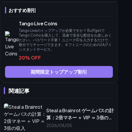
buffgetによるステップバイステップのチャージ
おすすめ割引
よくあるチャージ詐欺を回避する
ステップバイステップガイド：2026年版エリート入場の有効化
Tango Live Coins
バッジメニューの操作
Tango Liveのトップアップが必要ですか？ Buffgetで
アンロックに関するトラブルシューティング
Tango Coinsを購入して、迅速で安全な配信をお楽しみく
ださい。パスワード不要！ ユニークIDを入力するだけで、
Tangoコインチャージを最大化するためのヒント
数分でリチャージできます。ギフトニーズのための24/7イ
ボーナスコインを得るためのチャージタイミング
ンスタントサービス。
20% OFF
エリートステータスを維持するための予算管理
Tangoプレミアムバッジに関するよくある誤解
期間限定トップアップ割引
バッジの永続性と有効期限
ギフトと個人チャージのルールの違い
buffgetで今すぐストリームを盛り上げよう
関連記事
よくある質問（FAQ）
Steal a Brainrot ゲームパスの計
算：2倍マネー ＋ VIP ＝ 3倍の収
入
2026/08/05