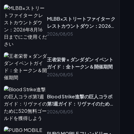
MLBB×ストリートファイター ク
レストカウントダウン：2026年
8月16日までにご使用ください
2026/08/05
王者栄誉 × ダンダダン イベント
ガイド：全トークン＆開催期間
2026/08/05
Blood Strike進撃の巨人コラボ
第1週ガイド：リヴァイのために
520無料ゴールドを獲得しよう
2026/08/05
PUBG MOBILE フレンドリー・