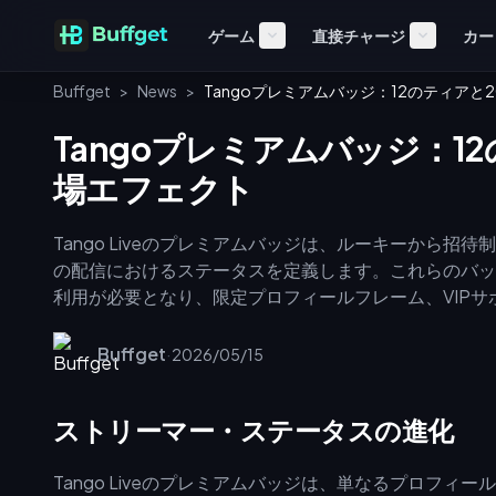
ゲーム
直接チャージ
カー
Buffget
>
News
>
Tangoプレミアムバッジ：12のティアと
Tangoプレミアムバッジ：1
場エフェクト
Tango Liveのプレミアムバッジは、ルーキーから
の配信におけるステータスを定義します。これらのバッジを
利用が必要となり、限定プロフィールフレーム、VIPサ
れます。最低500ダイヤモンドの残高を維持し、安全
のエンゲージメントを大幅に高めるプライベート入場ア
Buffget
·
2026/05/15
ストリーマー・ステータスの進化
Tango Liveのプレミアムバッジは、単なるプロフ