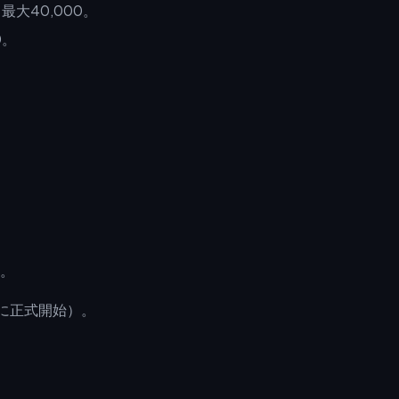
大40,000。
0。
。
日に正式開始）。