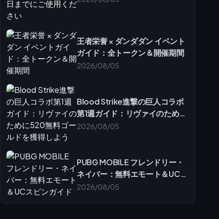
王者栄誉 × ダンダダン イベント
ガイド：全トークン＆開催期間
2026/08/05
Blood Strike進撃の巨人コラボ
第1週ガイド：リヴァイのために
520無料ゴールドを獲得しよう
2026/08/05
PUBG MOBILE フレンドリー・
ネイバー：無料エモート＆UCス
ピンガイド
2026/08/05