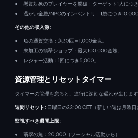
懸賞対象のプレイヤーを撃破：ターゲット1人につき最
温かい金袋/NPCのインベントリ：1袋につき10,00
その他の収入源:
魚の通貨交換：魚30匹＝1,000金塊。
未加工の翡翠ショップ：最大100,000金塊。
レジャー活動：1回につき5,000。
資源管理とリセットタイマー
タイマーの管理を怠ると、進行に深刻な遅れが生じます
週間リセット:
日曜日の22:00 CET（新しい週は月曜
監視すべき週間上限:
翡翠の魚：20,000（ソーシャル活動から）