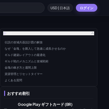
USD | 日本語
ログイン
目次
伝説の攻城兵器設計図の解放
なぜ「金塊」を購入して急速に成長させるのか
ギルド建築レイアウトの最適化
ギルド戦のメカニズムと攻城戦術
金塊の稼ぎ方と週間上限
資源管理とリセットタイマー
よくある質問
おすすめ割引
Google Play ギフトカード (BR)