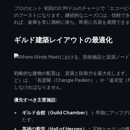
プロのヒント:
初回の0.99ドルのチャージで「エコービ
のブーストになります。継続的なニーズには、信頼で
れば、倉庫を常に満杯に保ち、即座に兵器を展開できま
ギルド建築レイアウトの最適化
戦略的な建物の配置は、資源と防衛力を最大化します。戦闘重
ど）は、「長楽閣（Changle Pavilion）」や「遠岸堂
しなければなりません。
優先すべき主要施設:
ギルド会館（Guild Chamber）：
早期にアップグ
たす。
英雄の殿堂（Hall of Heroes）：
宝物トークンの獲