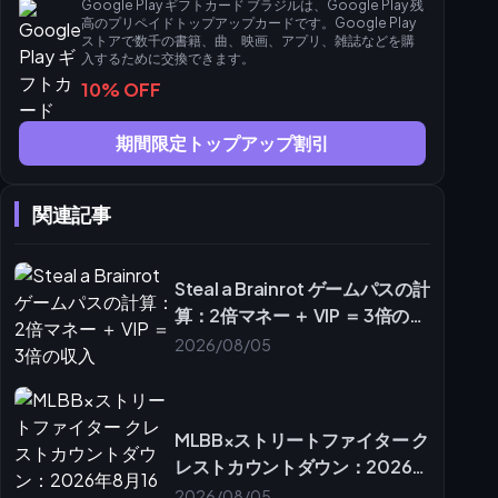
Google Play ギフトカード ブラジルは、Google Play 残
高のプリペイドトップアップカードです。Google Play
ストアで数千の書籍、曲、映画、アプリ、雑誌などを購
入するために交換できます。
10% OFF
期間限定トップアップ割引
関連記事
Steal a Brainrot ゲームパスの計
算：2倍マネー ＋ VIP ＝ 3倍の収
入
2026/08/05
MLBB×ストリートファイター ク
レストカウントダウン：2026年
8月16日までにご使用ください
2026/08/05