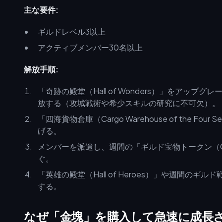
主な要件:
ギルドレベル3以上
アクティブメンバー30名以上
解放手順:
「奇跡の殿堂（Hall of Wonders）」をアップグレードし
放する（攻城戦術や希少スキルの研究に不可欠）。
「四海貨物倉庫（Cargo Warehouse of the
げる。
メンバーを派遣し、週間の「ギルド宝物トークン（Guild 
ぐ。
「英雄の殿堂（Hall of Heroes）」や週間の
する。
なぜ「金塊」を購入して急速に成長