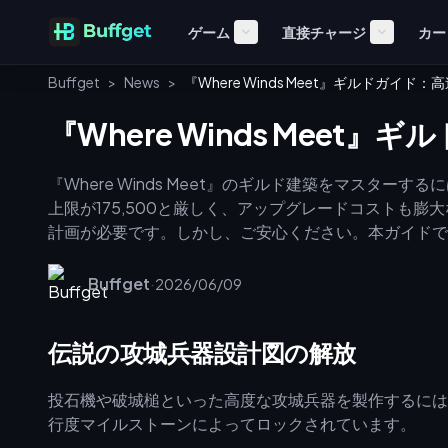
ゲーム
直接チャージ
カー
Buffget
>
News
>
『Where Winds Meet』ギルドガイド
『Where Winds Meet
『Where Winds Meet』のギルド建築をマスタ
上限が175,500と厳しく、アップグレードコストも
計画が必要です。しかし、ご安心ください。本ガイドで
てエンドゲームの領土支配を制するためのファーミング
Buffget
·
2026/06/09
伝説の攻城兵器設計図の解放
投石機や破城槌といった高度な攻城兵器を製作するには
行度マイルストーンによってロックされています。