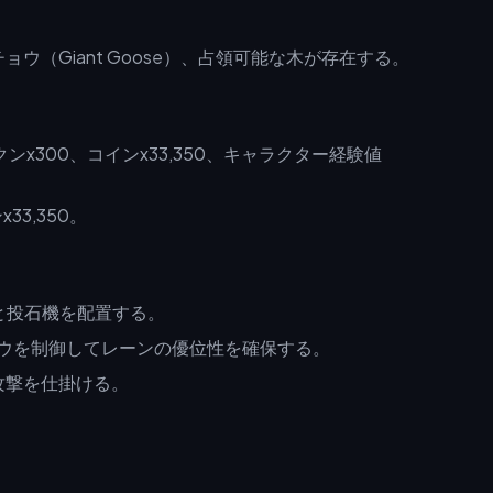
（Giant Goose）、占領可能な木が存在する。
ンx300、コインx33,350、キャラクター経験値
33,350。
と投石機を配置する。
ウを制御してレーンの優位性を確保する。
攻撃を仕掛ける。