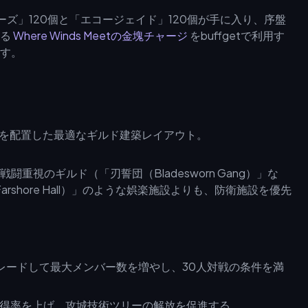
ーズ」120個と「エコージェイド」120個が手に入り、序盤
きる
Where Winds Meetの金塊チャージ
をbuffgetで利用す
す。
視のギルド（「刃誓団（Bladesworn Gang）」な
（Farshore Hall）」のような娯楽施設よりも、防衛施設を優先
レードして最大メンバー数を増やし、30人対戦の条件を満
得率を上げ、攻城技術ツリーの解放を促進する。