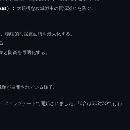
Seas）：
大規模な攻城戦中の資源溢れを防ぐ。
拡張し、物理的な設置面積を最大化する。
る。
集と防衛を最適化する。
ン1.2アップデートで開始されました。試合は30対30で行わ