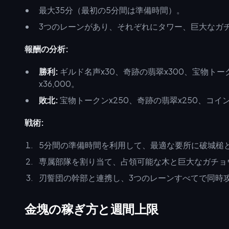
最大35分（最初の5分間は準備時間）。
3つのレーンがあり、それぞれにタワー、巨大なガチョウ
報酬の分析:
勝利:
ギルド名声x30、奇跡の翡翠x300、宝物トーク
x36,000。
敗北:
宝物トークンx250、奇跡の翡翠x250、コインx
戦術:
5分間の準備時間を利用して、最適な要所に破城槌
専属部隊を割り当て、占領可能な木と巨大なガチョ
刃誓団の幹部と連携し、3つのレーンすべてで同時
金塊の稼ぎ方と週間上限