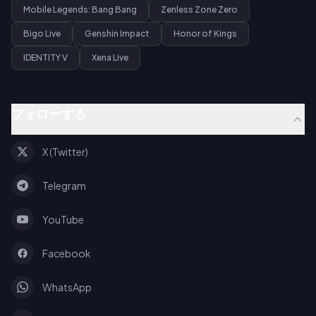
Mobile Legends: Bang Bang
Zenless Zone Zero
Bigo Live
Genshin Impact
Honor of Kings
IDENTITY V
Xena Live
フォローする
X (Twitter)
Telegram
YouTube
Facebook
WhatsApp