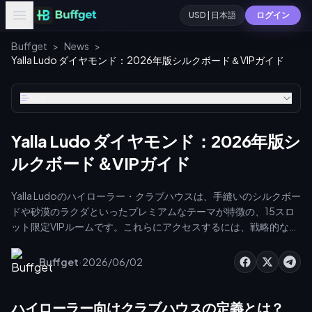
USD | 日本語
ログイン
Buffget
>
News
>
Yalla Ludo ダイヤモンド：2026年版シルクボード＆VIPガイド
目次
Yalla Ludo ダイヤモンド：2026年版シ
ルクボード＆VIPガイド
Yalla Ludoのハイローラー・クラブハウスは、手縫いのシルクボー
ドや砂漠のラクダといったプレミアムなテーマが特徴の、15スロ
ット限定VIPルームです。これらにアクセスするには、戦略的なダ
イヤモンド管理、VIPサブスクリプションの利用、そして最大
25%のボーナス通貨を獲得できるサードパーティのチャージ方法
·
Buffget
2026/06/02
の活用が不可欠です。本ガイドでは、ダイヤモンドの正確なコス
ト、2026年のイベントスケジュール、そしてチャージの投資対効
果（ROI）を最大化しながらカスタムボードをアンロックするため
ハイローラー向けクラブハウスの定義とは？