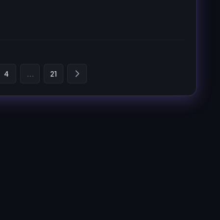
4
...
21