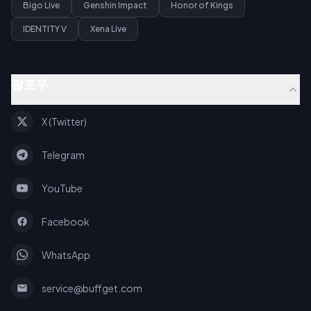
Bigo Live
Genshin Impact
Honor of Kings
IDENTITY V
Xena Live
팔로우
X (Twitter)
Telegram
YouTube
Facebook
WhatsApp
service@buffget.com