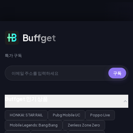
특가 구독
Buffget
특가 구독
구독
Buffget 인기 상품
HONKAI: STAR RAIL
Pubg Mobile UC
Poppo Live
Mobile Legends: Bang Bang
Zenless Zone Zero