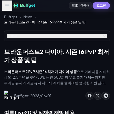
USD | 한국어
로그인
Buffget
>
News
>
브라운더스트2 다이아: 시즌 16 PvP 최저가 상품 및 팁
목차
브라운더스트2 다이아: 시즌 16 PvP 최저
가 상품 및 팁
브라운더스트2 PvP 시즌 16 최저가 다이아 상품
으로 아레나를 지배하
세요. 2.5주년을 맞아 50일 동안 500회의 무료 뽑기가 제공되지만,
무과금 유저와 과금 유저 사이의 격차를 줄이려면 엄격한 자원 관리가
필수적입니다. buffget을 통해 [브라운더스트2 PvP 최저가 다이아 상
품](https://buffget.com/goods/brown-dust2)을 확보하여 과도
·
Buffget
2026/06/01
한 지출 없이 최상위권 여름 로스터를 구축해 보세요.
여름 Live2D 및 잠재력 해방 비용