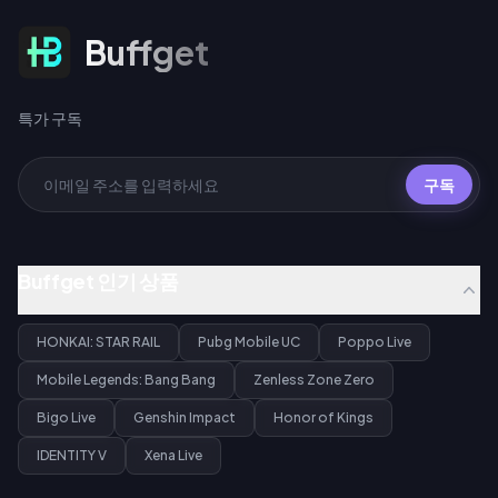
특가 구독
Buffget
특가 구독
구독
Buffget 인기 상품
HONKAI: STAR RAIL
Pubg Mobile UC
Poppo Live
Mobile Legends: Bang Bang
Zenless Zone Zero
Bigo Live
Genshin Impact
Honor of Kings
IDENTITY V
Xena Live