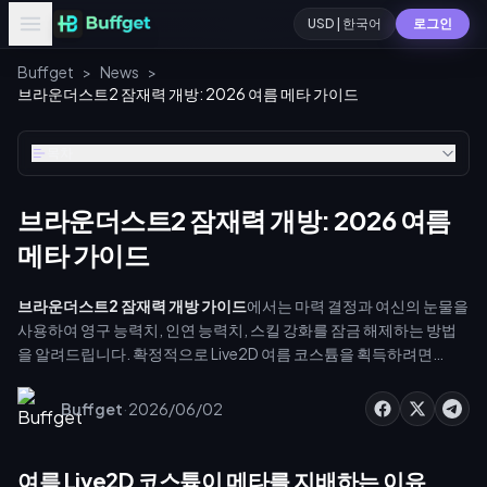
USD | 한국어
로그인
Buffget
>
News
>
브라운더스트2 잠재력 개방: 2026 여름 메타 가이드
목차
브라운더스트2 잠재력 개방: 2026 여름
메타 가이드
브라운더스트2 잠재력 개방 가이드
에서는 마력 결정과 여신의 눈물을
사용하여 영구 능력치, 인연 능력치, 스킬 강화를 잠금 해제하는 방법
을 알려드립니다. 확정적으로 Live2D 여름 코스튬을 획득하려면
12,000 다이아몬드가 필요합니다. 월정액 상품이나 최대 60% 할인
혜택을 제공하는 외부 결제 수단을 통해 다이아몬드 지출을 최적화할
·
Buffget
2026/06/02
수 있습니다. 여름 배너 일정, 재화 파밍, 그리고 효율적인 다이아몬드
운용 전략에 대해 자세히 알아보겠습니다.
여름 Live2D 코스튬이 메타를 지배하는 이유