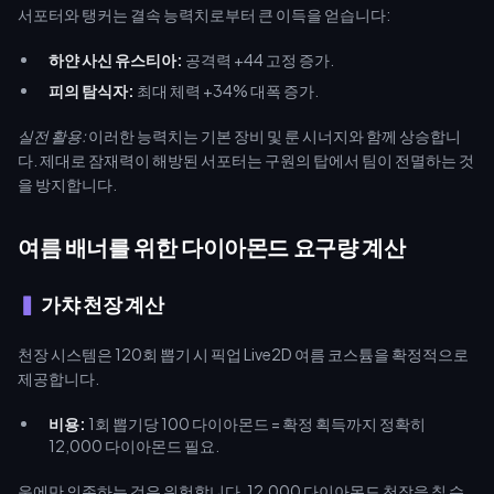
서포터와 탱커는 결속 능력치로부터 큰 이득을 얻습니다:
하얀 사신 유스티아:
공격력 +44 고정 증가.
피의 탐식자:
최대 체력 +34% 대폭 증가.
실전 활용:
이러한 능력치는 기본 장비 및 룬 시너지와 함께 상승합니
다. 제대로 잠재력이 해방된 서포터는 구원의 탑에서 팀이 전멸하는 것
을 방지합니다.
여름 배너를 위한 다이아몬드 요구량 계산
가챠 천장 계산
천장 시스템은 120회 뽑기 시 픽업 Live2D 여름 코스튬을 확정적으로
제공합니다.
비용:
1회 뽑기당 100 다이아몬드 = 확정 획득까지 정확히
12,000 다이아몬드 필요.
운에만 의존하는 것은 위험합니다. 12,000 다이아몬드 천장을 칠 수