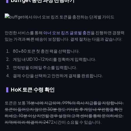
안전한 서비스를 통해
아너 오브 킹즈 글로벌 충전
을 진행하면 경쟁력
있는 가격과 빠른 배송이 보장됩니다. 결제 절차는 다음과 같습니다:
80+80 토큰 첫 충전 팩을 선택합니다.
게임 내 UID 10~12자리를 정확하게 입력합니다.
연락받을 이메일 주소를 입력합니다.
결제 수단을 선택하고 안전하게 결제를 완료합니다.
HoK 토큰 수령 확인
토큰은 보통 1
5분 내에 지급되며, 99%의 즉시 지급률을 자랑합니다.
토큰이 들어오지 않으면 30분 정도 기다린 후 게임 내 우편함을 확인
하세요. 10분 이상 지연될 경우 설정의 고객 센터를 통해 문의하세요.
지역에 따라 해결까지 24
72시간이 소요될 수 있습니다.