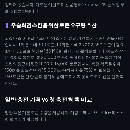
정되어 있습니다. 가로는 이벤트 미션을 통해 'Gloweast'라는 독점 무
료 스킨을 받습니다.
주술회전 스킨을 위한 토큰 요구량 추산
고죠나 스쿠나 같은 프리미엄 스킨은 한정 기간 뽑기 메커니즘을 사용
합니다. 1회 뽑기에 300 토큰, 10회 뽑기에 2,700
2,850 토큰이 필요
합니다. 소프트 천장은 180
190회 뽑기에서 활성화됩니다. 하드 천장
은 200회 뽑기로, 총 20,000 토큰이 필요합니다. 뽑기를 통한 전설
스킨의 평균 비용은 11,000~13,000 토큰입니다. 확정 획득을 위해
150회를 뽑으려면 약 15,000 토큰(성공 확률 75%)이 필요합니다.
160 토큰은 단 한 번의 뽑기 비용에도 미치지 못하므로 예산을 잘 계획
하세요.
일반 충전 가격 vs 첫 충전 혜택 비교
일반 팩은 기본 토큰 수량을 제공하며, 대량 구매 시 10~14.5%의 소소
한 보너스가 제공됩니다.