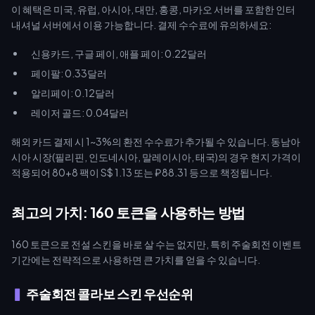
이 혜택은 미국, 유럽, 아시아, 대만, 홍콩, 마카오 서버를 포함한 인터
내셔널 서버에서 이용 가능합니다. 결제 수수료에 유의하세요:
신용카드, 구글 페이, 애플 페이: 0.22달러
페이팔: 0.33달러
알리페이: 0.12달러
레이저 골드: 0.04달러
해외 카드 결제 시 1~3%의 환전 수수료가 추가될 수 있습니다. 동남아
시아 시장(필리핀, 인도네시아, 말레이시아, 태국)의 경우 현지 가격이
적용되어 80+8 팩이 S$ 1.13 또는 ₽88.31 등으로 책정됩니다.
최고의 가치: 160 토큰을 사용하는 방법
160 토큰으로 전설 스킨을 바로 살 수는 없지만, 특히 주술회전 이벤트
기간에는 전략적으로 사용하면 큰 가치를 얻을 수 있습니다.
주술회전 콜라보 스킨 우선순위