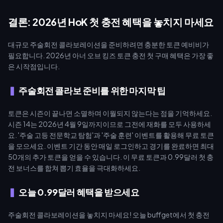
결론: 2026년 HoK 첫 충전 혜택을 놓치지 마세요
대규모 주술회전 콜라보레이션을 준비하려면 충분한 토큰 예비비가
필요합니다. 2026년 아너 오브 킹즈 토큰 충전 첫 구매 혜택은 가장 좋
은 시작점입니다.
주술회전 콜라보 준비를 위한 마지막 팁
토큰은 시즌이 끝나면 소멸하며 이월되지 않는다는 점을 기억하세요.
시즌 14는 2026년 4월 9일까지이므로 그전에 재화를 모두 사용하세
요. '주술 고등 전문학교 탐험'과 '주술 훈련' 이벤트를 활용해 무료 토큰
을 모으세요. 이벤트 기간 동안 매일 로그인하고 경기를 완료하면 최대
50개의 추가 토큰을 얻을 수 있습니다. 이 무료 토큰과 0.99달러 첫 충
전 보너스를 합쳐 뽑기 효율을 극대화하세요.
오늘 0.99달러 혜택을 받으세요
주술회전 콜라보레이션을 놓치지 마세요! 오늘 buffget에서 첫 충전