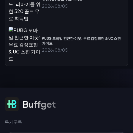
2026/08/05
PUBG 모바일 친근한 이웃: 무료 감정표현 & UC 스핀
가이드
2026/08/05
특가 구독
Buffget
특가 구독