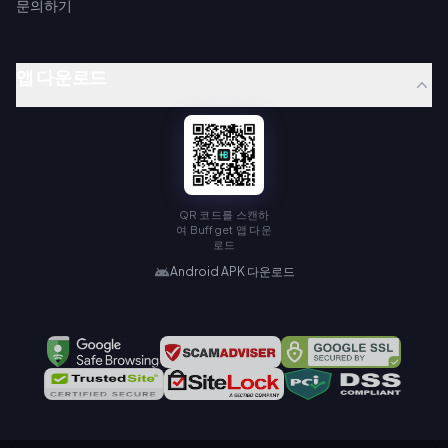
문의하기
앱 다운로드
QR 코드를 스캔하
여 Buffget 앱 다운
로드
Android APK 다운로드