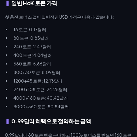
일반 HoK 토큰 가격
첫 충전 보너스 없이 일반적인 USD 가격은 다음과 같습니다:
16 토큰: 0.17달러
80 토큰: 0.83달러
240 토큰: 2.43달러
400 토큰: 4.04달러
560 토큰: 5.66달러
800+30 토큰: 8.09달러
1200+45 토큰: 12.13달러
2400+108 토큰: 24.25달러
4000+180 토큰: 40.42달러
8000+360 토큰: 80.84달러
0.99달러 혜택으로 절약하는 금액
0.99달러에 80 토큰 팩을 구매하고 100% 보너스를 받으면 160 토큰