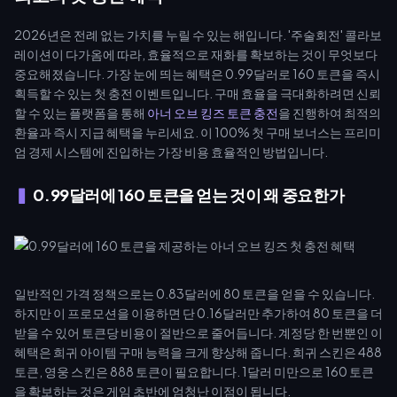
2026년은 전례 없는 가치를 누릴 수 있는 해입니다. '주술회전' 콜라보
레이션이 다가옴에 따라, 효율적으로 재화를 확보하는 것이 무엇보다
중요해졌습니다. 가장 눈에 띄는 혜택은 0.99달러로 160 토큰을 즉시
획득할 수 있는 첫 충전 이벤트입니다. 구매 효율을 극대화하려면 신뢰
할 수 있는 플랫폼을 통해
아너 오브 킹즈 토큰 충전
을 진행하여 최적의
환율과 즉시 지급 혜택을 누리세요. 이 100% 첫 구매 보너스는 프리미
엄 경제 시스템에 진입하는 가장 비용 효율적인 방법입니다.
0.99달러에 160 토큰을 얻는 것이 왜 중요한가
일반적인 가격 정책으로는 0.83달러에 80 토큰을 얻을 수 있습니다.
하지만 이 프로모션을 이용하면 단 0.16달러만 추가하여 80 토큰을 더
받을 수 있어 토큰당 비용이 절반으로 줄어듭니다. 계정당 한 번뿐인 이
혜택은 희귀 아이템 구매 능력을 크게 향상해 줍니다. 희귀 스킨은 488
토큰, 영웅 스킨은 888 토큰이 필요합니다. 1달러 미만으로 160 토큰
을 확보하는 것은 게임 초반에 엄청난 이점이 됩니다.