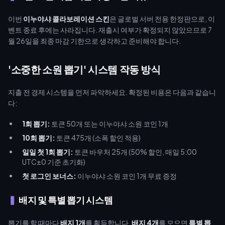
이번
이누야샤 콜라보레이션 스킨
은 글로벌 서버 전용 한정판으로, 이
벤트 종료 후에는 사라집니다. 재출시 여부가 확정되지 않았으므로 7
월 26일을 최종 마감 기한으로 생각하고 준비해야 합니다.
'소중한 소원 뽑기' 시스템 작동 방식
지출 전 경제 시스템을 먼저 파악하세요. 확정된 비용은 다음과 같습니
다:
1회 뽑기:
토큰 50개 또는 이누야샤 소원 코인 1개
10회 뽑기:
토큰 475개 (소폭 할인 적용)
일일 첫 1회 뽑기:
토큰 바우처 25개 (50% 할인, 매일 5:00
UTC±0 기준 초기화)
첫 로그인 보너스:
이누야샤 소원 코인 1개 무료 증정
배지 및 특별 뽑기 시스템
뽑기를 할 때마다
배지 1개
를 획득합니다.
배지 4개
를 모으면
특별 뽑