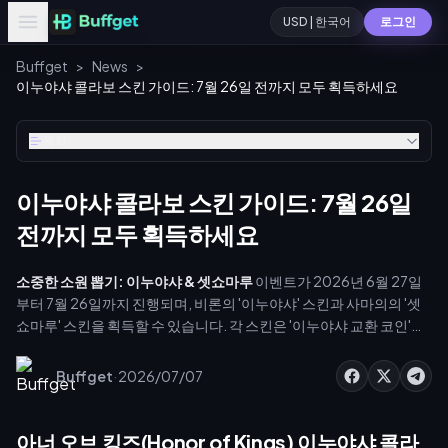
USD | 한국어
로그인
Buffget
>
News
>
이누야샤 콜라보 스킨 가이드: 7월 26일 전까지 모두 획득하세요
목차
이누야샤 콜라보 스킨 가이드: 7월 26일
전까지 모두 획득하세요
소중한 소원 뽑기: 이누야샤 & 셋쇼마루
이벤트가 2026년 6월 27일
부터 7월 26일까지 진행되며, 비론의 '이누야샤' 스킨과 사마의의 '셋
쇼마루' 스킨을 획득할 수 있습니다. 각 스킨은 '이누야샤 교환 코인'
498개로 교환 가능합니다. 뽑기 비용은 1회 50 토큰(10회 뽑기 475 토
큰)이며, 매일 첫 1회 뽑기는 25 토큰 바우처로 할인됩니다. 스킨당 약
·
Buffget
2026/07/07
1,500~2,000 토큰의 예산을 고려하세요. 두 스킨 모두 글로벌 서버
전용이며, 7월 26일 이후에는 다시 획득할 수 없습니다.
아너 오브 킹즈(Honor of Kings) 이누야샤 콜라