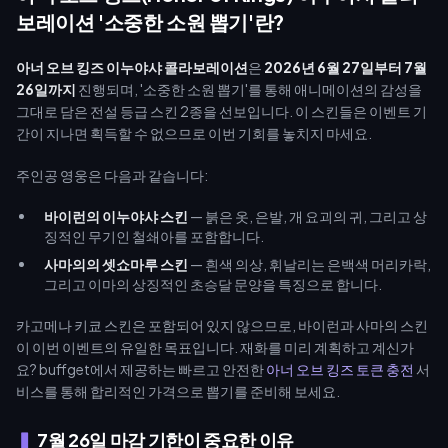
보레이션 '소중한 소원 뽑기'란?
아너 오브 킹즈 이누야샤 콜라보레이션
은
2026년 6월 27일부터 7월
26일까지
진행되며, '소중한 소원 뽑기'를 통해 애니메이션의 감성을
그대로 담은 전설 등급 스킨 2종을 선보입니다. 이 스킨들은 이벤트 기
간이 지나면 획득할 수 없으므로 이번 기회를 놓치지 마세요.
주인공 영웅은 다음과 같습니다:
바이런의 이누야샤 스킨
— 붉은 옷, 은발, 개 요괴의 귀, 그리고 상
징적인 무기인 철쇄아를 포함합니다.
사마의의 셋쇼마루 스킨
— 흰색 의상, 휘날리는 은백색 머리카락,
그리고 이마의 상징적인 초승달 문양을 특징으로 합니다.
카고메나 키쿄 스킨은 포함되어 있지 않으므로, 바이런과 사마의 스킨
이 이번 이벤트의 유일한 목표입니다. 재화를 미리 계획하고 계신가
요? buffget에서 제공하는 빠르고 안전한
아너 오브 킹즈 토큰 충전
서
비스를 통해 합리적인 가격으로 뽑기를 준비해 보세요.
7월 26일 마감 기한이 중요한 이유