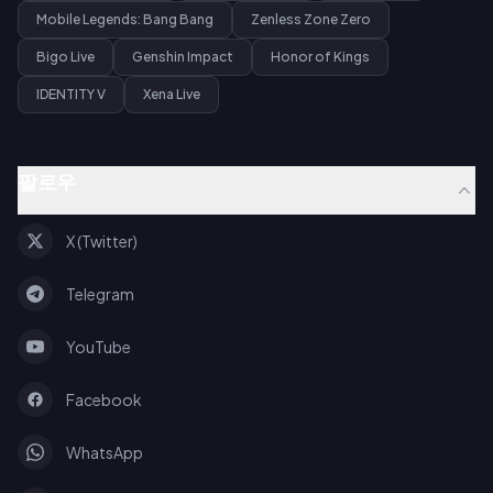
Mobile Legends: Bang Bang
Zenless Zone Zero
Bigo Live
Genshin Impact
Honor of Kings
IDENTITY V
Xena Live
팔로우
X (Twitter)
Telegram
YouTube
Facebook
WhatsApp