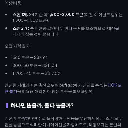
예상 비용:
스킨 1개:
S4 기준 약
1,500~2,000 토큰
(이전 S1 이벤트 범위는
1,500~4,000 토큰).
스킨 2개:
중복 변환 코인이 두 번째 구매를 보조하므로, 예산을
넉넉히 잡는 것이 좋습니다.
충전 가격 참고:
560 토큰 — S$7.94
800+30 토큰 — S$11.34
1,200+45 토큰 — S$17.02
안전한 거래와 빠른 충전을 위해 buffget에서 신뢰할 수 있는
HOK 토
큰 충전
을 이용해 마감 기한 전에 토큰을 확보하세요.
하나만 뽑을까, 둘 다 뽑을까?
예산이 부족하다면 주로 플레이하는 영웅을 우선하세요. 두 스킨 모두
전설 등급으로 화려한 애니메이션을 자랑하므로, 외형보다는 본인의