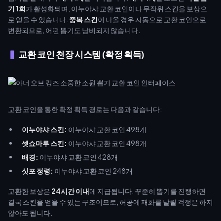
기 1회
가 활성화되며, 이누야샤 교환 코인이나 무작위 스킨을 보상으
로 얻을 수 있습니다.
중복 스킨
이 나올 경우 자동으로 교환 코인으로
변환되므로, 어떤 뽑기도 낭비되지 않습니다.
교환 코인 천장 시스템 (확정 획득)
교환 코인을 통한 확정 획득 경로는 다음과 같습니다:
이누야샤 스킨:
이누야샤 교환 코인 498개
셋쇼마루 스킨:
이누야샤 교환 코인 498개
배경:
이누야샤 교환 코인 428개
싯포 정령:
이누야샤 교환 코인 248개
교환한 보상은
24시간 이내
에 지급됩니다. 꾸준히 뽑기를 진행하면
결국 스킨을 얻을 수 있는 구조이므로, 허공에 재화를 날릴 걱정은 하지
않아도 됩니다.