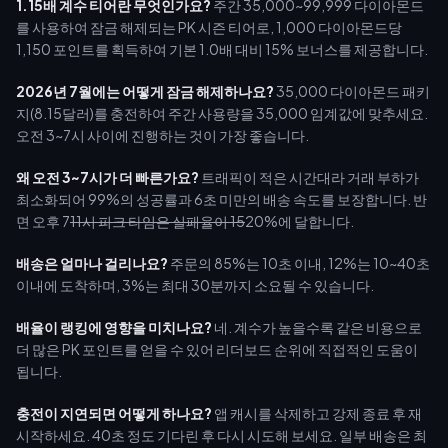
1.15배 계수 티어란 무엇인가요?
주간 35,000~99,999 다이아몬드
를 사용하여 잠금 해제되는 PK 시즌 티어로, 1,000 다이아몬드당
1,150 포인트를 획득하여 기본 1.0배 대비 15% 보너스를 제공합니다.
2026년 7월에는 어떻게 잠금 해제하나요?
35,000 다이아몬드 패키
지(8.15달러)를 충전하여 주간 사용량을 35,000 임계값에 맞추세요.
오전 3~7시 사이에 진행하는 것이 가장 좋습니다.
왜 오전 3~7시가 더 빠른가요?
트래픽이 적은 시간대라 거래 부하가
최소화되어 99%의 성공률과 6초 미만의 배송 속도를 보장합니다. 반
면 오후 7
11시 피크 타임은 실패율이 15
20%에 달합니다.
배송은 얼마나 걸리나요?
주문의 85%는 10초 이내, 12%는 10~40초
이내에 도착하며, 3%는 최대 30분까지 소요될 수 있습니다.
배율이 랭킹에 영향을 미치나요?
네. 계수가 높을수록 같은 비용으로
더 많은 PK 포인트를 얻을 수 있어 리더보드 순위에 직접적인 도움이
됩니다.
충전이 지연되면 어떻게 하나요?
앱 캐시를 삭제하고 강제 종료 후 재
시작하세요. 40초 정도 기다린 후 다시 시도해 보세요. 일부 배송은 최