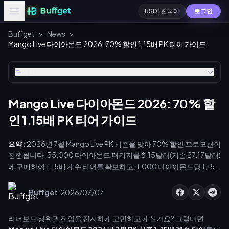
USD | 한국어
로그인
Buffget
>
News
>
Mango Live 다이아몬드 2026: 70% 할인 1.15배 PK 티어 가이드
목차
Mango Live 다이아몬드 2026: 70% 할
인 1.15배 PK 티어 가이드
요약:
2026년 7월 Mango Live PK 시즌을 맞아 70% 할인 프로모션이
진행됩니다. 35,000 다이아몬드 패키지를 8.15달러(기존 27.17달러)
에 구매하여 1.15배 계수 티어를 확보하고, 1,000 다이아몬드당 1,150
포인트를 획득하세요. UTC+8 기준 오전 3시~7시 사이에 충전하면
99%의 성공률과 6초 이내의 빠른 지급을 보장합니다. 랭킹을 극대화
·
Buffget
2026/07/07
하려면 주간 예산의 30~40%를 마지막 48시간을 위해 남겨두세요.
리더보드 상위권 진입을 진지하게 고민하고 계신가요? 그렇다면