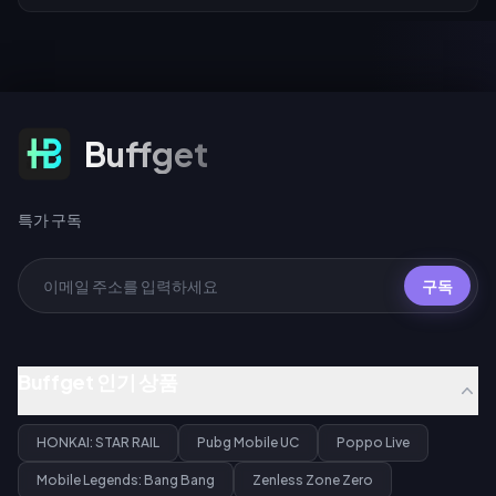
특가 구독
Buffget
특가 구독
구독
Buffget 인기 상품
HONKAI: STAR RAIL
Pubg Mobile UC
Poppo Live
Mobile Legends: Bang Bang
Zenless Zone Zero