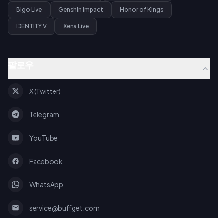
Bigo Live
Genshin Impact
Honor of Kings
IDENTITY V
Xena Live
팔로우
X (Twitter)
Telegram
YouTube
Facebook
WhatsApp
service@buffget.com