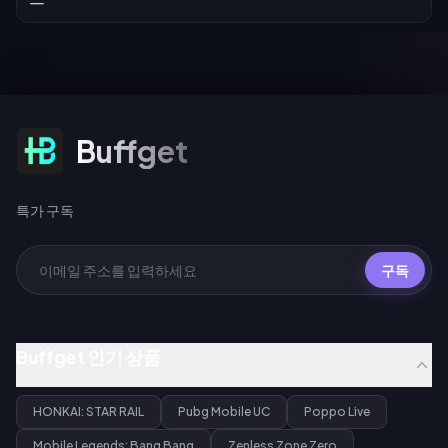
특가 구독
Buffget
특가 구독
구독
Buffget 인기 상품
HONKAI: STAR RAIL
Pubg Mobile UC
Poppo Live
Mobile Legends: Bang Bang
Zenless Zone Zero