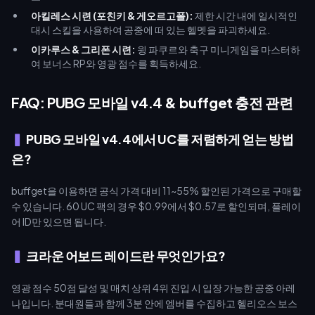
아킬레스 시련 (포친키 & 게오르고폴):
제한 시간 내에 일시적인
대시 스킬을 사용하여 공중에 떠 있는 헬멧을 파괴하세요.
이카루스 & 그리폰 시련:
윙 파쿠르와 축구 미니게임을 마스터하
여 보너스 RP와 영광 점수를 획득하세요.
FAQ: PUBG 모바일 v4.4 & buffget 충전 관련
PUBG 모바일 v4.4에서 UC를 저렴하게 얻는 방법
은?
buffget을 이용하면 공식 가격 대비 11~55% 할인된 가격으로 구매할
수 있습니다. 60 UC 팩의 경우 $0.99에서 $0.57로 할인되며, 플레이
어 ID만 있으면 됩니다.
크라운 어보드 레이드란 무엇인가요?
영광 점수 50점 달성 및 매치 상위 4위 진입 시 입장 가능한 공중 아레
나입니다. 분대원들과 함께 3분 안에 엠버를 수집하고 헬리오스 보스