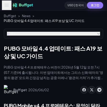
USD | 한국어
로그인
Buffget
>
News
>
PUBG 모바일 4.4 업데이트: 패스 A19 보상 및 UC 가이드
목차
PUBG 모바일 4.4 업데이트: 패스 A19 보
상 및 UC 가이드
PUBG 모바일 4.4 프로메테우스 버전이 2026년 5월 12일 오전 7시
(IST 기준)에 출시됩니다. 이번 업데이트에서는 그리스 신화 테마의 '영
웅의 왕관' 모드와 긴장감 넘치는 공중 아레나 '왕관의 거처'가 추가됩
니다. 5월 11일 출시설이 있었으나 공식 일정은 12일로 확정되었습니
다. 로얄 패스 A19는 2026년 5월 16일부터 7월 15일까지 진행됩니다.
·
Buffget
2026/06/02
엘리트 패스는 720 UC, 엘리트 플러스 패스는 1920 UC가 필요합니
다. [PUBG 모바일 저렴한 UC 충전]
(https://buffget.com/goods/pubg-mobile-uc-global) 서비스
PUBG Mobile v4.4 프로메테우스: 무엇이 달라