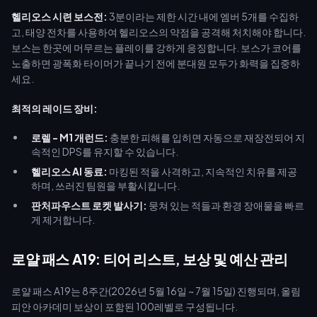
헬리오스 시련 보스전:
3분이라는 제한 시간 내에 엠버 5개를 수집하
고, 태양 전차를 사용하여 헬리오스의 약점을 공격해 처치해야 합니다.
보스는 한곳에 머무르는 플레이를 강하게 응징합니다. 보스가 코어를
노출하면 광폭화 타이머가 끝나기 전에 분대원 모두가 화력을 집중하
세요.
최적의 레이드 장비:
로렐 - M1 개런드:
충분한 피해를 입히면 자동으로 재장전되어 지
속적인 DPS를 유지할 수 있습니다.
헬리오스 AI 동료:
마킹된 적을 사격하고, 지속적인 치유를 제공
하며, 쓰러진 팀원을 부활시킵니다.
판처파우스트 로켓 발사기:
뭉쳐 있는 적들과 환경 장애물을 빠르
게 제거합니다.
로얄 패스 A19: 티어 리스트, 보상 및 예산 관리
로얄 패스 A19는 8주간(2026년 5월 16일 ~ 7월 15일) 진행되며, 올림
피안 아카데미 보상이 포함된 100레벨로 구성됩니다.