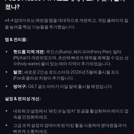
인 buffget을 통해 예산을 절약해 보세요. 플레이어 ID만 입력하면 즉
졌나?
시 충전이 완료되며, 부담 없는 가격으로 새로운 메타를 즐기실 수 있습
니다.
v4.4 업데이트는 에란겔 맵을 대대적으로 개편하고, 게임 플레이의 질
을 높여줄 핵심 기능들을 추가했습니다.
맵 & 전리품:
핫드롭 지역 개편:
루인스(Ruins), 페리 피어(Ferry Pier), 밀타
(Mylta)가 개편되었으며, 초반에 빠르게 체력을 회복할 수 있는 성
수(holy water) 풀이 있는 테마 지역이 추가되었습니다.
탈것:
새로운 2인승 로드스터와 2026년 5월에 출시될 포드
(Ford) 콜라보 차량이 추가됩니다.
방어구:
GILT 골드 아머가 이달 말에 출시될 예정입니다.
설정 & 편의성 개선:
네트워크 설정에서 '패킷 손실 방지' 토글을 활성화하여 레이드 접
속을 안정화하세요.
고급 조작 설정의 업데이트된 마킹 휠을 사용하여 분대원들과 더
빠르게 소통하세요.