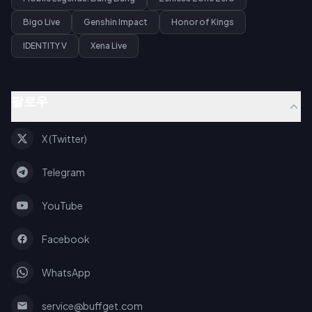
Bigo Live
Genshin Impact
Honor of Kings
IDENTITY V
Xena Live
팔로우
X (Twitter)
Telegram
YouTube
Facebook
WhatsApp
service@buffget.com