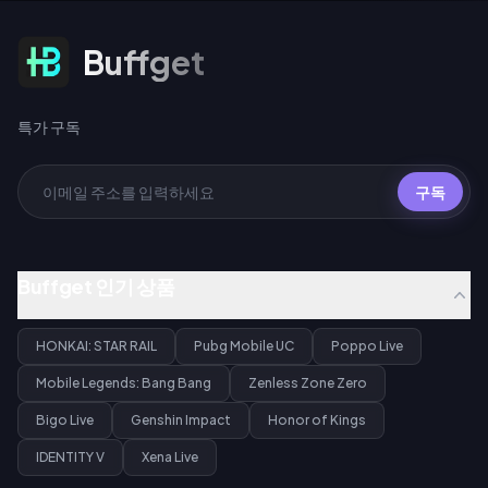
특가 구독
Buffget
특가 구독
구독
Buffget 인기 상품
HONKAI: STAR RAIL
Pubg Mobile UC
Poppo Live
Mobile Legends: Bang Bang
Zenless Zone Zero
Bigo Live
Genshin Impact
Honor of Kings
IDENTITY V
Xena Live