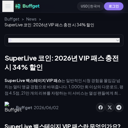
USD | 한국어
로그인
Buffget
>
News
>
SuperLive 코인: 2026년 VIP 패스 충전 시 34% 할인
목차
SuperLive 코인: 2026년 VIP 패스 충전
시 34% 할인
SuperLive 백스테이지 VIP 패스
는 일반적인 시청 경험을 몰입감 넘
치는 멀티 앵글 경험으로 바꿔줍니다. 1,000만 회 이상의 다운로드, 평
점 4.5점, 21만 개의 리뷰를 자랑하는 이 서비스는 열성 팬들에게 최고
의 선택입니다. 업그레이드 시 일반 시청자는 볼 수 없는 가공되지 않은
비하인드 멀티캠 스트리밍을 시청할 수 있습니다. 끊김 없는 이용과 코
·
Buffget
2026/06/02
인 효율을 극대화하려면 buffget에서 [SuperLive 신뢰할 수 있는 토큰
충전](https://buffget.com/goods/superlive-coins)을 이용하세
요. 인앱 결제의 높은 비용을 우회하여 더 높은 VIP 등급에 더 많은 리소
SuperLive 백스테이지 VIP 패스란 무엇인가요?