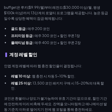
buffget은 루키($9.99/월)부터 레전드($30,000 이상/월, 평생
$100k 이상)까지 13단계의 로열티 프로그램을 제공합니다. 높은 등급
일수록 상당한 혜택이 잠금 해제됩니다:
골드 등급:
매주 200 코인
프리미엄 등급:
매주 300 코인 + 할인 쿠폰 1장
플래티넘 등급:
매주 400 코인 + 할인 쿠폰 2장
계정 레벨 할인
인앱 계정 레벨에 따라 웹 충전 할인율이 결정됩니다:
레벨 10 이상:
웹 충전 시 자동 5~10% 할인.
레벨 25 이상:
13,500 코인 패키지 구매 시 15~20%의 대폭 할
인.
코인은 환불이나 양도가 불가능하며 유효 기간이 없으므로, 할인 기간
에 안전하게 미리 비축해 두세요. 잔액을 모니터링하고 애니메이션 발
동 기준치 이하로 떨어지기 전에 웹 포털을 통해 충전하세요.