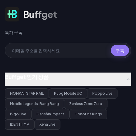
특가 구독
Buffget
특가 구독
구독
Buffget 인기 상품
HONKAI: STAR RAIL
Pubg Mobile UC
Poppo Live
Mobile Legends: Bang Bang
Zenless Zone Zero
Bigo Live
Genshin Impact
Honor of Kings
IDENTITY V
Xena Live