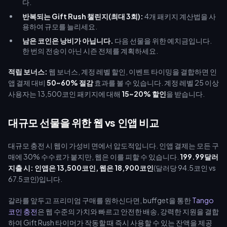
다.
반복되는 Gift Rush 챌린지(최대 3회):
4개 패키지 계산법을 사
용하여 규모를 늘리세요.
남은 코인은 낭비가 아닙니다.
다음 선물을 위한 예치금입니다.
한 번의 전송이 아닌 시즌 전체를 계획하세요.
적립 보너스:
웹 보너스, 계정 레벨 할인, 이벤트 타이밍을 결합하면 인
앱 결제 대비
50~60% 절감
효과를 볼 수 있습니다. 계정 레벨 25 이상
사용자는 13,500코인 패키지에 대해
15~20% 할인
을 받습니다.
대규모 선물을 위한 웹 vs 인앱 비교
대규모 충전 시 웹이 가성비 면에서 압도적입니다. 인앱 결제는 모든 구
매에 30% 수수료가 붙지만, 웹은 이를 피할 수 있습니다.
199.99달러
지출 시: 인앱은 13,500코인, 웹은 18,900코인
(달러당 94.5코인 vs
67.5코인)입니다.
갈라를 앞두고 프리미엄 구매를 원하신다면, buffget을 통한
Tango
코인 충전
은 웹 수준의 가치와 빠르고 안전한 배송, 강력한 지원을 결합
하여 Gift Rush 타이머가 작동할 때 즉시 사용할 수 있는 잔액을 제공