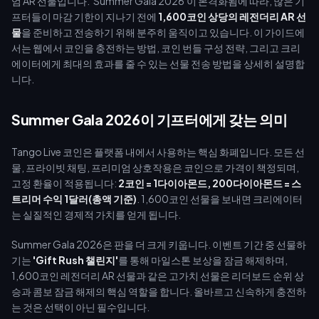
엄 AR 선물입니다. 'Summer Gala 2026'이 본격화됨에 따라, 많은 기
프터들이 마감 기한이 지나기 전에
1,600코인 상당의 레전더리 AR 선
물
을 준비하고 전송하기 위해 분주히 움직이고 있습니다. 이 가이드에
서는 웹에서 코인을 충전하는 방법, 코인 번들 구성 전략, 그리고 크리
에이터에게 최대의 효과를 줄 수 있는 선물 전송 방법을 상세히 설명합
니다.
Summer Gala 2026이 기프터에게 갖는 의미
Tango Live 코인은 플랫폼 내에서 사용하는 핵심 화폐입니다. 모든 선
물, 프라이빗 채팅, 프리미엄 상호작용은 코인으로 가격이 책정되며,
고정 환율이 적용됩니다:
2코인 = 1다이아몬드, 200다이아몬드 = 스
트리머 수익 1달러(총액 기준)
. 1,600코인 선물을 보내면 크리에이터
는 실질적인 경제적 가치를 얻게 됩니다.
Summer Gala 2026은 판을 더 크게 키웁니다. 이벤트 기간 중 선물하
기는
'Gift Rush 챌린지'
를 통해 마일스톤 보상을 잠금 해제하며,
1,600코인 레전더리 AR 선물과 같은 고가치 선물은 리더보드 순위 상
승과 콤보 잠금 해제의 핵심 역할을 합니다. 올바르고 신속하게 충전하
는 것은 선택이 아닌 필수입니다.