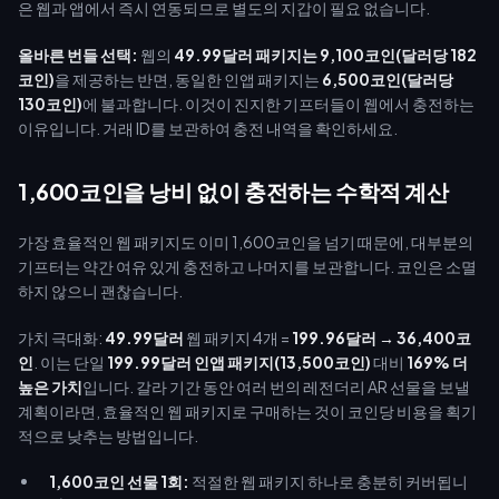
은 웹과 앱에서 즉시 연동되므로 별도의 지갑이 필요 없습니다.
올바른 번들 선택:
웹의
49.99달러 패키지는 9,100코인(달러당 182
코인)
을 제공하는 반면, 동일한 인앱 패키지는
6,500코인(달러당
130코인)
에 불과합니다. 이것이 진지한 기프터들이 웹에서 충전하는
이유입니다. 거래 ID를 보관하여 충전 내역을 확인하세요.
1,600코인을 낭비 없이 충전하는 수학적 계산
가장 효율적인 웹 패키지도 이미 1,600코인을 넘기 때문에, 대부분의
기프터는 약간 여유 있게 충전하고 나머지를 보관합니다. 코인은 소멸
하지 않으니 괜찮습니다.
가치 극대화:
49.99달러
웹 패키지 4개 =
199.96달러 → 36,400코
인
. 이는 단일
199.99달러 인앱 패키지(13,500코인)
대비
169% 더
높은 가치
입니다. 갈라 기간 동안 여러 번의 레전더리 AR 선물을 보낼
계획이라면, 효율적인 웹 패키지로 구매하는 것이 코인당 비용을 획기
적으로 낮추는 방법입니다.
1,600코인 선물 1회:
적절한 웹 패키지 하나로 충분히 커버됩니