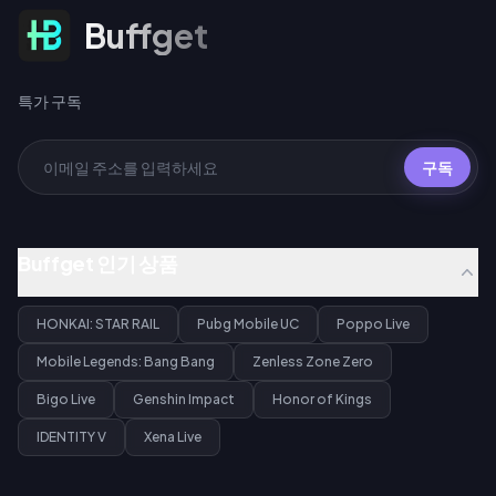
특가 구독
Buffget
특가 구독
구독
Buffget 인기 상품
HONKAI: STAR RAIL
Pubg Mobile UC
Poppo Live
Mobile Legends: Bang Bang
Zenless Zone Zero
Bigo Live
Genshin Impact
Honor of Kings
IDENTITY V
Xena Live