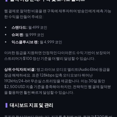
웹 결제로 절약한 비용을 팬 구독에 재투자하여 방송인에게 예측 가능
한 수익을 만들어 주세요:
스탠다드:
월 499 코인
슈퍼 팬:
월 999 코인
익스클루시브 팬:
월 4,999 코인
이러한 등급을 지원하면 안정적인 다이아몬드 수익 기반이 보장되어
스트리머가 $100 정산 기준을 더 빨리 달성할 수 있습니다.
상위 수익자의 비결:
탱고 라이브 오디오 엘리트(Audio Elite) 등급을
잠금 해제하세요. 표준 128kbps 압축 오디오보다 뛰어난
192kHz/24-bit 무손실 스트리밍을 제공합니다. 이는 30일 동안
$2,500 USD 지출 기준을 충족해야 하지만, 전략적인 웹 결제 절약분
을 활용하면 훨씬 빠르게 달성할 수 있습니다.
대시보드 지표 및 관리
품질은 항상 양보다 앞섭니다. 지표를 추적해 보면, 월평균 $300를 버