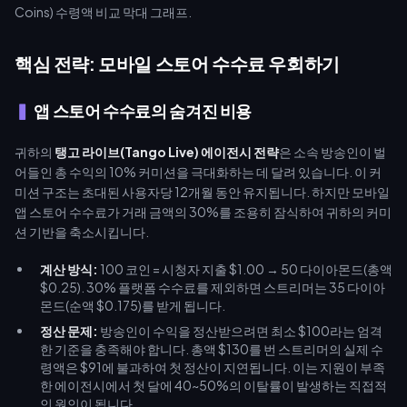
핵심 전략: 모바일 스토어 수수료 우회하기
앱 스토어 수수료의 숨겨진 비용
귀하의
탱고 라이브(Tango Live) 에이전시 전략
은 소속 방송인이 벌
어들인 총 수익의 10% 커미션을 극대화하는 데 달려 있습니다. 이 커
미션 구조는 초대된 사용자당 12개월 동안 유지됩니다. 하지만 모바일
앱 스토어 수수료가 거래 금액의 30%를 조용히 잠식하여 귀하의 커미
션 기반을 축소시킵니다.
계산 방식:
100 코인 = 시청자 지출 $1.00 → 50 다이아몬드(총액
$0.25). 30% 플랫폼 수수료를 제외하면 스트리머는 35 다이아
몬드(순액 $0.175)를 받게 됩니다.
정산 문제:
방송인이 수익을 정산받으려면 최소 $100라는 엄격
한 기준을 충족해야 합니다. 총액 $130를 번 스트리머의 실제 수
령액은 $91에 불과하여 첫 정산이 지연됩니다. 이는 지원이 부족
한 에이전시에서 첫 달에 40~50%의 이탈률이 발생하는 직접적
인 원인이 됩니다.