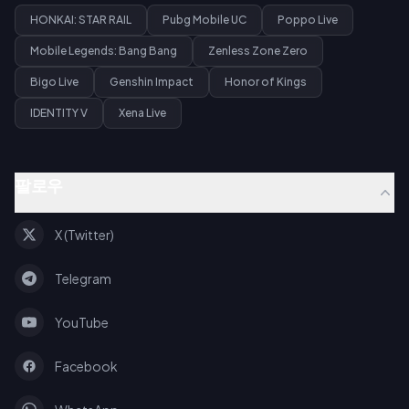
HONKAI: STAR RAIL
Pubg Mobile UC
Poppo Live
Mobile Legends: Bang Bang
Zenless Zone Zero
Bigo Live
Genshin Impact
Honor of Kings
IDENTITY V
Xena Live
팔로우
X (Twitter)
Telegram
YouTube
Facebook