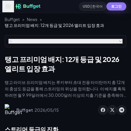
USD | 한국어
로그인
Buffget
>
News
>
탱고 프리미엄 배지: 12개 등급 및 2026 엘리트 입장 효과
목차
탱고 프리미엄 배지: 12개 등급 및 2026
엘리트 입장 효과
탱고 라이브 프리미엄 배지는 루키부터 초대 전용 타이탄까지 총 12개
의 충성도 등급을 통해 스트리밍의 위상을 정의합니다. 이 배지를 획득
하려면 월 9.99달러에서 30,000달러 이상의 지출 기준을 충족해야
하며, 이를 통해 전용 프로필 프레임, VIP 지원, 2026 엘리트 입장 효과
를 잠금 해제할 수 있습니다. 최소 500 다이아몬드 잔액을 유지하고
·
Buffget
2026/05/15
안전한 코인 충전 기능을 활용하면 스트림 가시성과 시청자 참여도를
크게 높여주는 개인 입장 애니메이션을 활성화할 수 있습니다.
스트리머 등급의 진화