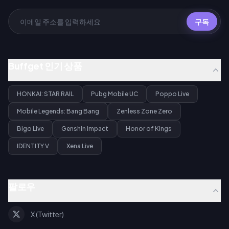
구독
Buffget 인기 상품
HONKAI: STAR RAIL
Pubg Mobile UC
Poppo Live
Mobile Legends: Bang Bang
Zenless Zone Zero
Bigo Live
Genshin Impact
Honor of Kings
IDENTITY V
Xena Live
팔로우
X (Twitter)