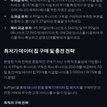
무과금 유저:
무료 데이터 칩 12,170개 + 단조의 조류 17개를 활용
하세요. 총 137회 뽑기가 가능하여 무기를 확정적으로 얻을 수 있
으며, 데니아 캐릭터 배너를 위한 자원도 남습니다.
소과금 유저:
4.99달러 루나이트 구독을 구매하여 부족한 부분을
보충하고, 뽑기당 0.27달러의 효율을 유지하세요.
헤비 과금 유저:
49.99달러(루나이트 6,560개) 및 99.99달러
(루나이트 12,960개) 패키지의 첫 구매 2배 보너스를 사용하여 무
기를 즉시 확보하고 공명 단계를 빠르게 올리세요.
최저가 데이터 칩 구매 및 충전 전략
현명한 가챠 전략은 충동적인 구매가 아닌 수학적 효율성에 기반합니
다. 4.99달러 루나이트 구독은 즉시 루나이트 300개를 제공하며, 30
일 동안 매일 데이터 칩 90개를 지급합니다(총 3,000개 / 18.75회 뽑
기 분량).
buffget을 통해
데니아 전용 증폭기 데이터 칩 패키지
를 구매하면 안
전한 거래와 우수한 고객 서비스를 누릴 수 있습니다.
최적의 구매 전략: