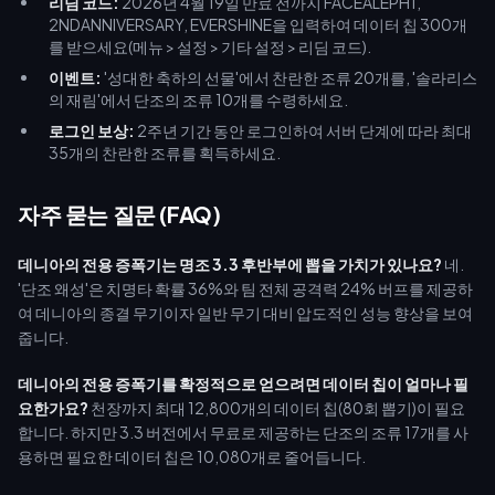
리딤 코드:
2026년 4월 19일 만료 전까지 FACEALEPH1,
2NDANNIVERSARY, EVERSHINE을 입력하여 데이터 칩 300개
를 받으세요(메뉴 > 설정 > 기타 설정 > 리딤 코드).
이벤트:
'성대한 축하의 선물'에서 찬란한 조류 20개를, '솔라리스
의 재림'에서 단조의 조류 10개를 수령하세요.
로그인 보상:
2주년 기간 동안 로그인하여 서버 단계에 따라 최대
35개의 찬란한 조류를 획득하세요.
자주 묻는 질문 (FAQ)
데니아의 전용 증폭기는 명조 3.3 후반부에 뽑을 가치가 있나요?
네.
'단조 왜성'은 치명타 확률 36%와 팀 전체 공격력 24% 버프를 제공하
여 데니아의 종결 무기이자 일반 무기 대비 압도적인 성능 향상을 보여
줍니다.
데니아의 전용 증폭기를 확정적으로 얻으려면 데이터 칩이 얼마나 필
요한가요?
천장까지 최대 12,800개의 데이터 칩(80회 뽑기)이 필요
합니다. 하지만 3.3 버전에서 무료로 제공하는 단조의 조류 17개를 사
용하면 필요한 데이터 칩은 10,080개로 줄어듭니다.