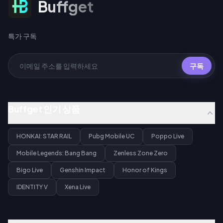
Buffget
특가 구독
구독
Buffget 인기 상품
HONKAI: STAR RAIL
Pubg Mobile UC
Poppo Live
Mobile Legends: Bang Bang
Zenless Zone Zero
Bigo Live
Genshin Impact
Honor of Kings
IDENTITY V
Xena Live