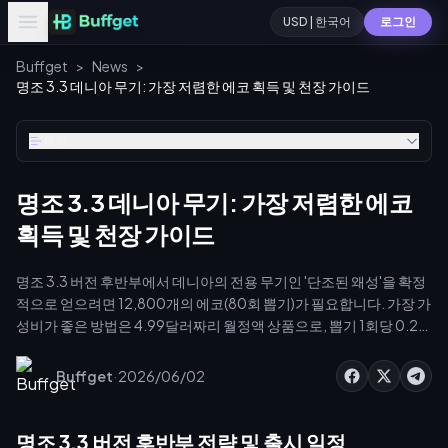
USD | 한국어
로그인
Buffget
>
News
>
명조 3.3 데니아 무기: 가장 저렴한 에코 획득 및 천장 가이드
목차
명조 3.3 데니아 무기: 가장 저렴한 에코
획득 및 천장 가이드
명조 3.3 버전 후반부에서 데니아의 전용 무기인 '단조된 왜성'을 확정
적으로 얻으려면 12,800개의 에코(80회 뽑기)가 필요합니다. 가장 가
성비가 좋은 방법은 4.99달러짜리 월정액 상품으로, 뽑기 1회당 0.27
달러의 비용으로 총 3,000개의 에코를 얻을 수 있습니다. 여기에 17개
의 무료 단조의 물결과 3.3 버전 이벤트로 얻을 수 있는 12,170개의 무
·
Buffget
2026/06/02
료 에코를 더하면 실제 현금 지출을 최소화할 수 있습니다. 정확한 계산
법과 파밍 경로, 그리고 효율적인 충전 전략을 자세히 알아보겠습니다.
명조 3.3 버전 후반부 전략 및 출시 일정