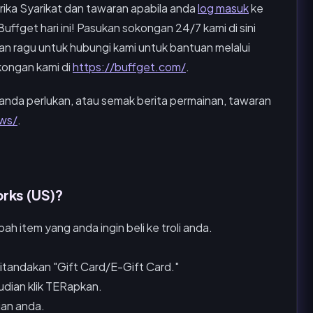
ka Syarikat dan tawaran apabila anda
log masuk
ke
ffget hari ini! Pasukan sokongan 24/7 kami di sini
an ragu untuk hubungi kami untuk bantuan melalui
kongan kami di
https://buffget.com/
.
anda perlukan, atau semak berita permainan, tawaran
ws/
.
rks (US)?
h item yang anda ingin beli ke troli anda.
itandakan "Gift Card/E-Gift Card."
dian klik TERapkan.
ian anda.