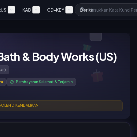
RUS
KAD
CD-KEY
Berita
Bath & Body Works (US)
san)
ra
Pembayaran Selamat & Terjamin
 BOLEH DIKEMBALIKAN.