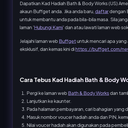
Dapatkan Kad Hadiah Bath & Body Works (US) Ameri
akaun Buffget anda. Jika anda baru,
daftar
dengan Bu
untuk membantu anda pada bila-bila masa. Sila jang
laman '
Hubungi Kami
' dan atau lawati laman web so
Jelajahi laman web
Buffget
untuk mencari apa yang 
eksklusif, dan kemas kini di
https://buffget.com/ne
Cara Tebus Kad Hadiah Bath & Body Wo
Pergi ke laman web
Bath & Body Works
dan tamba
Lanjutkan ke kaunter.
Pada halaman pembayaran, cari bahagian yang d
Masuk nombor voucer hadiah anda dan PIN, kemu
Nilai voucer hadiah akan digunakan pada pembel