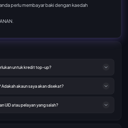
h, anda perlu membayar baki dengan kaedah
SANAN.
rlukan untuk kredit top-up?
? Adakah akaun saya akan disekat?
n UID atau pelayan yang salah?