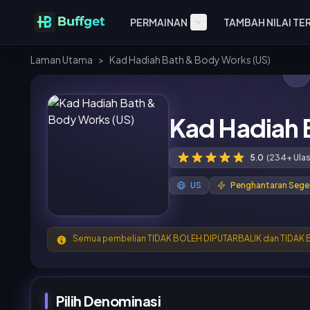
PERMAINAN
TAMBAH NILAI TE
Laman Utama
>
Kad Hadiah Bath & Body Works (US)
Kad Hadiah 
5.0
(234+ Ula
US
Penghantaran Sege
Semua pembelian TIDAK BOLEH DIPUTARBALIK dan TIDAK
Pilih Denominasi