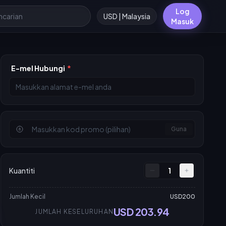
Log
USD | Malaysia
Masuk
E-mel Hubungi
*
Guna
Kuantiti
1
Jumlah Kecil
USD200
USD 203.94
JUMLAH KESELURUHAN