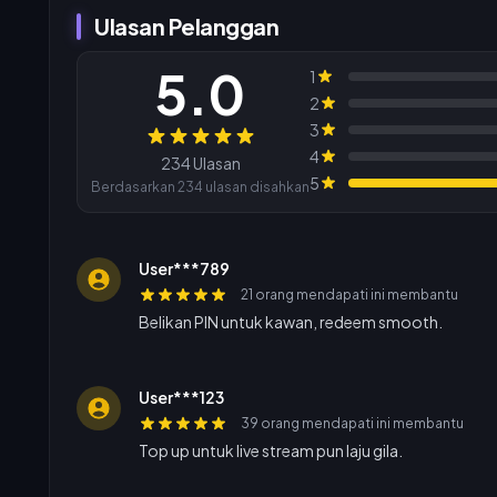
Ulasan Pelanggan
5.0
1
2
3
Ulasan
4
234 Ulasan
5
Berdasarkan 234 ulasan disahkan
User***789
21 orang mendapati ini membantu
Belikan PIN untuk kawan, redeem smooth.
User***123
39 orang mendapati ini membantu
Top up untuk live stream pun laju gila.