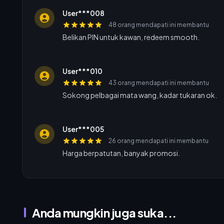
User***008
48 orang mendapati ini membantu
Belikan PIN untuk kawan, redeem smooth.
User***010
43 orang mendapati ini membantu
Sokong pelbagai mata wang, kadar tukaran ok.
User***005
26 orang mendapati ini membantu
Harga berpatutan, banyak promosi.
Anda mungkin juga suka...