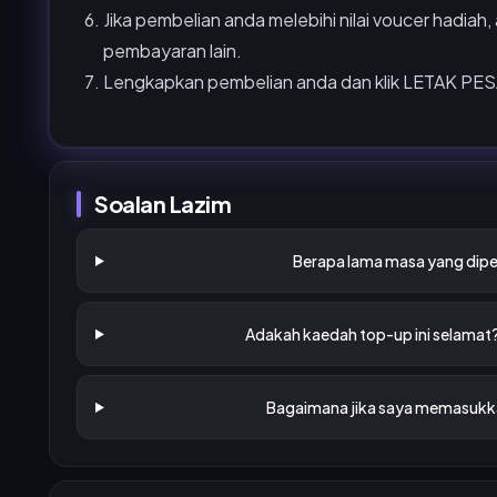
Jika pembelian anda melebihi nilai voucer hadia
pembayaran lain.
Lengkapkan pembelian anda dan klik LETAK PE
Soalan Lazim
Berapa lama masa yang dipe
Adakah kaedah top-up ini selamat
Bagaimana jika saya memasukka