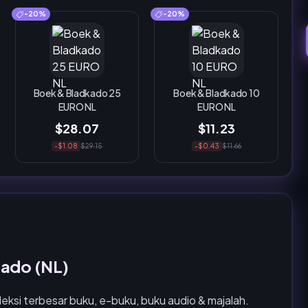
-20%
-20%
Boek & Bladkado 25
Boek & Bladkado 10
EURO NL
EURO NL
$28.07
$11.23
-$1.08
$29.15
-$0.43
$11.66
kado (NL)
eksi terbesar buku, e-buku, buku audio & majalah.