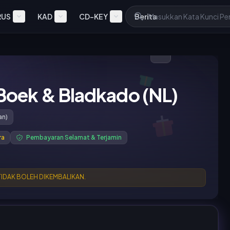
RUS
KAD
CD-KEY
Berita
Boek & Bladkado (NL)
an)
ra
Pembayaran Selamat & Terjamin
 TIDAK BOLEH DIKEMBALIKAN.