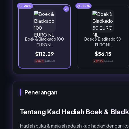
-20%
-20%
Boek & Bladkado 100
Boek & Bladkado 50
EURO NL
EURO NL
$112.29
$56.15
-$4.3
$116.59
-$2.15
$58.3
Penerangan
Tentang Kad Hadiah Boek & Blad
Hadiah buku & majalah adalah kad hadiah dengan kol