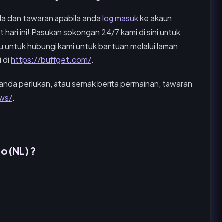
a dan tawaran apabila anda
log masuk
ke akaun
hari ini! Pasukan sokongan 24/7 kami di sini untuk
u untuk hubungi kami untuk bantuan melalui laman
 di
https://buffget.com/
.
anda perlukan, atau semak berita permainan, tawaran
ws/
.
o (NL) ?
.