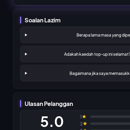
Soalan Lazim
Berapa lama masa yang dipe
Adakah kaedah top-up ini selamat
Bagaimana jika saya memasukka
Ulasan Pelanggan
5.0
1
2