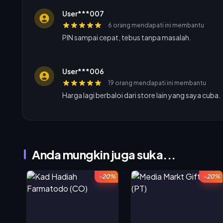
User***007
6 orang mendapati ini membantu
PIN sampai cepat, tebus tanpa masalah.
User***006
19 orang mendapati ini membantu
Harga lagi berbaloi dari store lain yang saya cuba.
Anda mungkin juga suka...
-20%
-20%