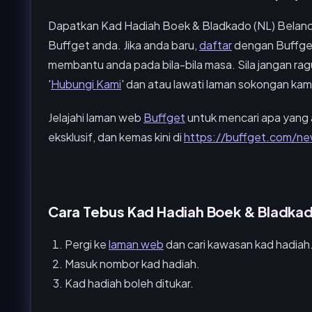
Dapatkan Kad Hadiah Boek & Bladkado (NL) Beland
Buffget anda. Jika anda baru,
daftar
dengan Buffget 
membantu anda pada bila-bila masa. Sila jangan rag
'
Hubungi Kami
' dan atau lawati laman sokongan kami
Jelajahi laman web
Buffget
untuk mencari apa yang 
eksklusif, dan kemas kini di
https://buffget.com/ne
Cara Tebus Kad Hadiah Boek & Bladkad
Pergi ke
laman web
dan cari kawasan kad hadiah
Masuk nombor kad hadiah.
Kad hadiah boleh ditukar.