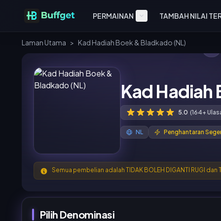
PERMAINAN
TAMBAH NILAI TE
Laman Utama
>
Kad Hadiah Boek & Bladkado (NL)
Kad Hadiah 
5.0
(164+ Ulas
NL
Penghantaran Sege
Semua pembelian adalah TIDAK BOLEH DIGANTI RUGI dan
Pilih Denominasi