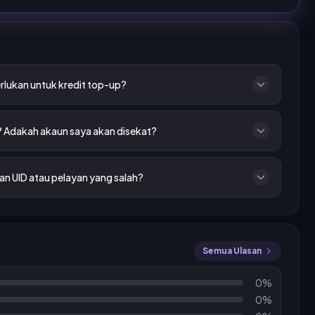
rlukan untuk kredit top-up?
? Adakah akaun saya akan disekat?
n UID atau pelayan yang salah?
Semua Ulasan
0%
0%