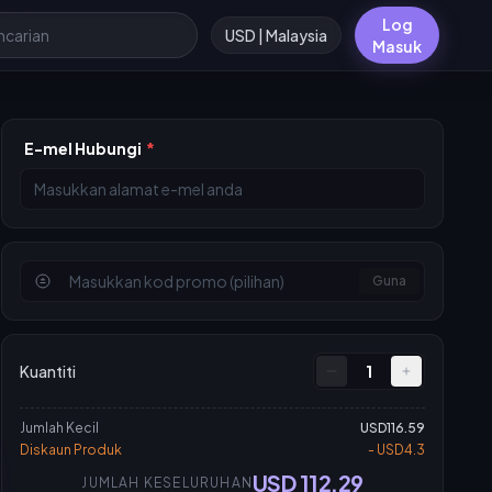
Log
USD | Malaysia
Masuk
E-mel Hubungi
*
Guna
Kuantiti
1
Jumlah Kecil
USD116.59
Diskaun Produk
- USD4.3
USD 112.29
JUMLAH KESELURUHAN