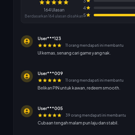
3
Ulasan
4
164 Ulasan
5
Berdasarkan 164 ulasan disahkan
User***123
11 orang mendapati ini membantu
UI kemas, senang cari game yang nak.
User***009
11 orang mendapati ini membantu
Belikan PIN untuk kawan, redeem smooth.
User***005
39 orang mendapati ini membantu
Cubaan tengah malam pun laju dan stabil.