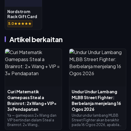
Nordstrom
Rack Gift Card
(US)
5.0
Artikel berkaitan
Curi Matematik
Undur Undur Lambang
Gamepass Steal a
MLBB Street Fighter:
Brainrot: 2x Wang + VIP =
Berbelanja menjelang 16
3x Pendapatan
Ogos 2026
Ya — gamepass 2x Wang dan
Undur undur lambang MLBB
VIP bertindan dalam Steal a
Street Fighter akan berakhir
Brainrot. 2x Wang
pada 16 Ogos 2026, apabila
menggandakan pendapatan
kolaborasi selama 45 hari dan