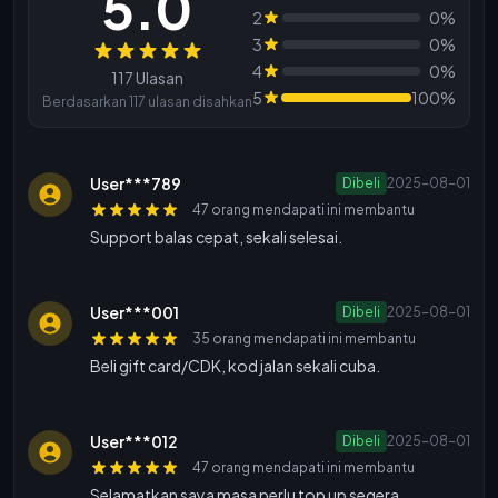
5.0
2
0%
3
0%
Ulasan
4
0%
117 Ulasan
5
100%
Berdasarkan 117 ulasan disahkan
User***789
Dibeli
2025-08-01
47 orang mendapati ini membantu
Support balas cepat, sekali selesai.
User***001
Dibeli
2025-08-01
35 orang mendapati ini membantu
Beli gift card/CDK, kod jalan sekali cuba.
User***012
Dibeli
2025-08-01
47 orang mendapati ini membantu
Selamatkan saya masa perlu top up segera.