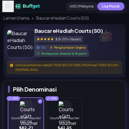
USD | Malaysia
Log Masuk
Laman Utama
>
Baucar eHadiah Courts (SG)
Baucar eHadiah Courts (SG)
5.0
(117+ Ulasan)
SG
Penghantaran Segera
Pembayaran Selamat & Terjamin
Semua pembelian adalah TIDAK BOLEH DIBALIKKAN dan TIDAK BOLEH
DIKEMBALIKAN.
Pilih Denominasi
-20%
-20%
Courts eGift Voucher
Courts eGift Voucher
SGD 100
SGD 50
$82.71
$41.35