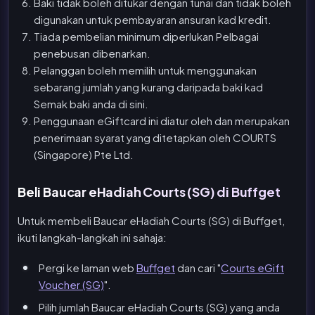
Baki tidak boleh ditukar dengan tunai dan tidak boleh
digunakan untuk pembayaran ansuran kad kredit.
Tiada pembelian minimum diperlukan Pelbagai
penebusan dibenarkan.
Pelanggan boleh memilih untuk menggunakan
sebarang jumlah yang kurang daripada baki kad
Semak baki anda di sini.
Penggunaan eGiftcard ini diatur oleh dan merupakan
penerimaan syarat yang ditetapkan oleh COURTS
(Singapore) Pte Ltd.
Beli Baucar eHadiah Courts (SG) di Buffget
Untuk membeli Baucar eHadiah Courts (SG) di Buffget,
ikuti langkah-langkah ini sahaja:
Pergi ke laman web
Buffget
dan cari "
Courts eGift
Voucher (SG)
".
Pilih jumlah Baucar eHadiah Courts (SG) yang anda