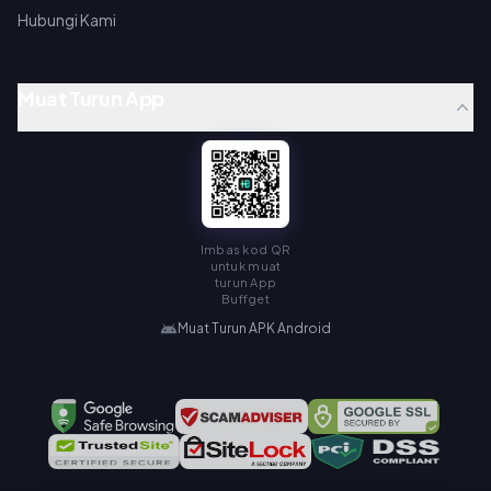
Hubungi Kami
Muat Turun App
Imbas kod QR
untuk muat
turun App
Buffget
Muat Turun APK Android