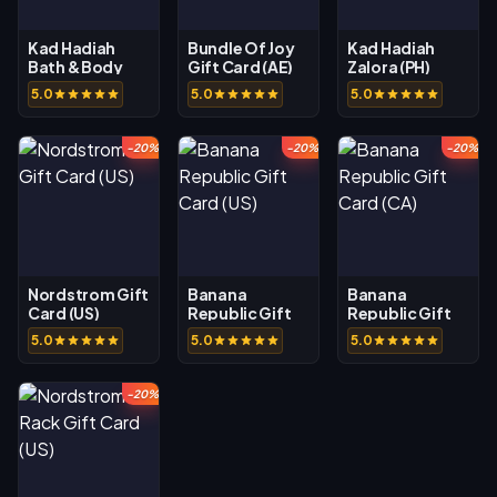
Kad Hadiah
Bundle Of Joy
Kad Hadiah
Bath & Body
Gift Card (AE)
Zalora (PH)
Work (CA)
5.0
5.0
5.0
-20%
-20%
-20%
Nordstrom Gift
Banana
Banana
Card (US)
Republic Gift
Republic Gift
Card (US)
Card (CA)
5.0
5.0
5.0
-20%