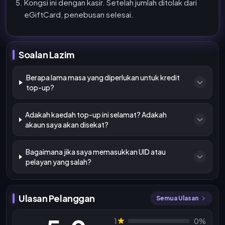
Kongsi ini dengan kasir. Setelah jumlah ditolak dari
eGiftCard, penebusan selesai.
Soalan Lazim
Berapa lama masa yang diperlukan untuk kredit
top-up?
Adakah kaedah top-up ini selamat? Adakah
akaun saya akan disekat?
Bagaimana jika saya memasukkan UID atau
pelayan yang salah?
Ulasan Pelanggan
Semua Ulasan
1
0%