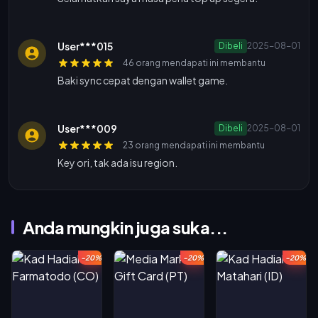
User***015
Dibeli
2025-08-01
46 orang mendapati ini membantu
Baki sync cepat dengan wallet game.
User***009
Dibeli
2025-08-01
23 orang mendapati ini membantu
Key ori, tak ada isu region.
Anda mungkin juga suka...
-20%
-20%
-20%