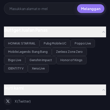
Melanggan
Buffget Jualan Panas
HONKAI: STAR RAIL
Pubg Mobile UC
Poppo Live
Mobile Legends: Bang Bang
Zenless Zone Zero
Bigo Live
Genshin Impact
Honor of Kings
IDENTITY V
Xena Live
Ikuti kami
X (Twitter)