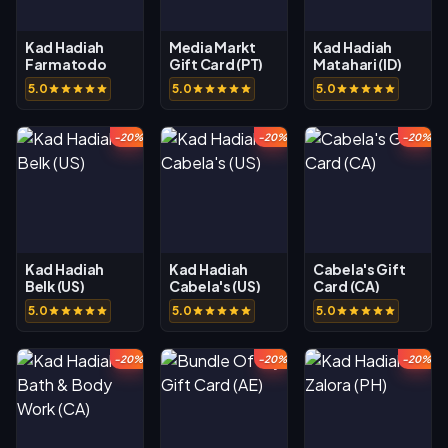
Kad Hadiah
Media Markt
Kad Hadiah
Farmatodo
Gift Card (PT)
Matahari (ID)
(CO)
5.0
5.0
5.0
-20%
-20%
-20%
Kad Hadiah
Kad Hadiah
Cabela's Gift
Belk (US)
Cabela's (US)
Card (CA)
5.0
5.0
5.0
-20%
-20%
-20%