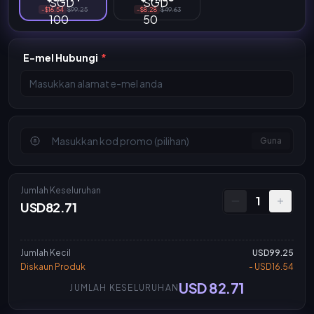
-$16.54
$99.25
-$8.28
$49.63
E-mel Hubungi
*
Guna
Jumlah Keseluruhan
1
USD82.71
Jumlah Kecil
USD99.25
Diskaun Produk
- USD16.54
USD 82.71
JUMLAH KESELURUHAN