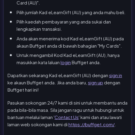
Card (AU)".
Pilih jumlah Kad eLearnGift (AU) yang anda mahu beli.
Pilih kaedah pembayaran yang anda sukai dan
lengkapkan transaksi.
Anda akan menerima kod Kad eLearnGift (AU) pada
akaun Buffget anda di bawah bahagian "My Cards".
Untuk mengambil Kod Kad eLearnGift (AU), hanya
masukkan kata laluan
login
Buffget anda.
Dapatkan sekarang Kad eLearnGift (AU) dengan
sign in
ke akaun Buffget anda. Jika anda baru,
sign up
dengan
Buffget hari ini!
Pasukan sokongan 24/7 kami di sini untuk membantu anda
pada bila-bila masa. Sila jangan ragu untuk hubungi untuk
bantuan melalui laman '
Contact Us
' kami dan atau lawati
laman web sokongan kami di
https://buffget.com/
.