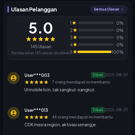
Ulasan Pelanggan
Semua Ulasan
5.0
1
0%
2
0%
3
0%
Ulasan
4
0%
145 Ulasan
5
100%
Berdasarkan 145 ulasan disahkan
User***003
Dibeli
2025-08-01
7 orang mendapati ini membantu
UI mobile licin, tak sangkut-sangkut.
User***013
Dibeli
2025-08-01
46 orang mendapati ini membantu
CDK mesra region, aktivasi senang je.