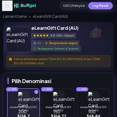
USD | Malaysia
Log Masuk
Laman Utama
>
eLearnGift Card (AU)
eLearnGift Card (AU)
5.0
(145+ Ulasan)
AU
Penghantaran Segera
Pembayaran Selamat & Terjamin
Semua pembelian adalah TIDAK BOLEH DIBAYAR BALIK dan TIDAK
BOLEH DIKEMBALIKAN.
Pilih Denominasi
-20%
-20%
-20%
eLearnGift Card 200
eLearnGift Card 150
eLearnGift Card 100
AUD AU
AUD AU
AUD AU
$139.7
$104.77
$69.84