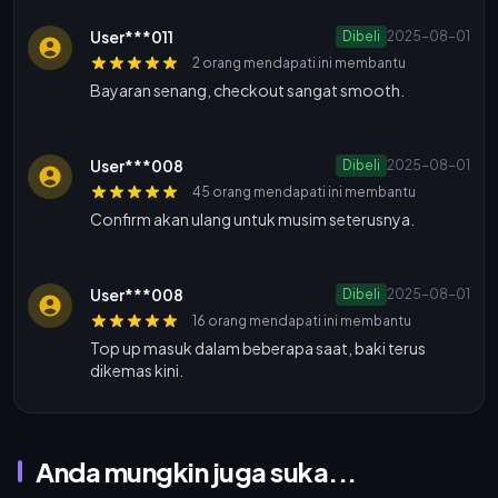
User***011
Dibeli
2025-08-01
2 orang mendapati ini membantu
Bayaran senang, checkout sangat smooth.
User***008
Dibeli
2025-08-01
45 orang mendapati ini membantu
Confirm akan ulang untuk musim seterusnya.
User***008
Dibeli
2025-08-01
16 orang mendapati ini membantu
Top up masuk dalam beberapa saat, baki terus
dikemas kini.
Anda mungkin juga suka...