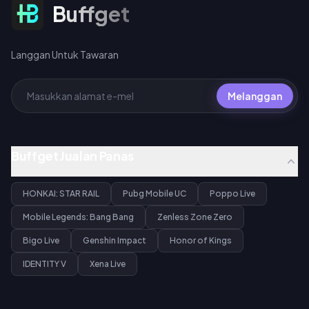
Langgan Untuk Tawaran
Buffget
Langgan Untuk Tawaran
Melanggan
Buffget Jualan Panas
HONKAI: STAR RAIL
Pubg Mobile UC
Poppo Live
Mobile Legends: Bang Bang
Zenless Zone Zero
Bigo Live
Genshin Impact
Honor of Kings
IDENTITY V
Xena Live