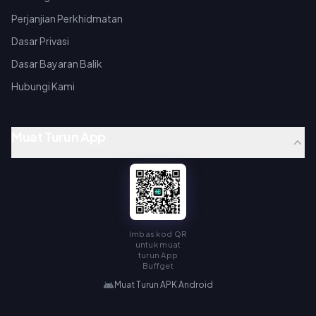
Perjanjian Perkhidmatan
Dasar Privasi
Dasar Bayaran Balik
Hubungi Kami
Muat Turun App
Imbas kod QR
untuk muat
turun App
Buffget
Muat Turun APK Android