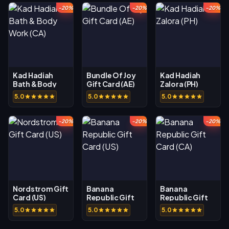
-20%
-20%
-20%
Kad Hadiah
Bundle Of Joy
Kad Hadiah
Bath & Body
Gift Card (AE)
Zalora (PH)
Work (CA)
5.0
5.0
5.0
-20%
-20%
-20%
Nordstrom Gift
Banana
Banana
Card (US)
Republic Gift
Republic Gift
Card (US)
Card (CA)
5.0
5.0
5.0