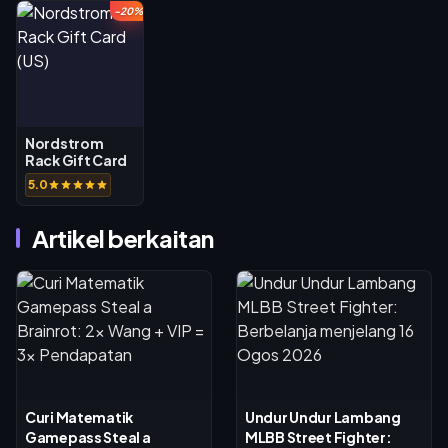
-20%
Nordstrom
Rack Gift Card
(US)
5.0
Artikel berkaitan
Curi Matematik
Undur Undur Lambang
Gamepass Steal a
MLBB Street Fighter: