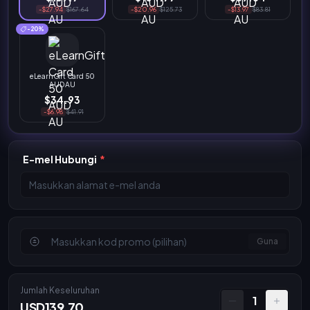
-$27.94
$167.64
-$20.96
$125.73
-$13.97
$83.81
-20%
eLearnGift Card 50
AUD AU
$34.93
-$6.98
$41.91
E-mel Hubungi
*
Guna
Jumlah Keseluruhan
1
USD139.70