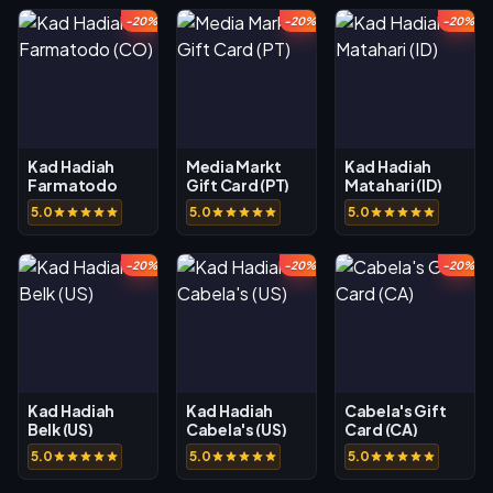
-20%
-20%
-20%
Kad Hadiah
Media Markt
Kad Hadiah
Farmatodo
Gift Card (PT)
Matahari (ID)
(CO)
5.0
5.0
5.0
-20%
-20%
-20%
Kad Hadiah
Kad Hadiah
Cabela's Gift
Belk (US)
Cabela's (US)
Card (CA)
5.0
5.0
5.0