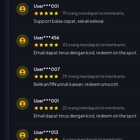
User***001
19 orang mendapati ini membantu
Support balas cepat, sekali selesai.
User***456
43 orang mendapati ini membantu
Email dapat terus dengan kod, redeem on the spot.
User***007
29 orang mendapati ini membantu
Belikan PIN untuk kawan, redeem smooth.
User***001
22 orang mendapati ini membantu
Email dapat terus dengan kod, redeem on the spot.
User***013
4 orang mendapati ini membantu