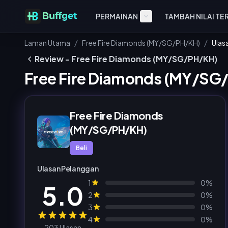
PERMAINAN
TAMBAH NILAI TE
/
/
Laman Utama
Free Fire Diamonds (MY/SG/PH/KH)
Ulas
Review - Free Fire Diamonds (MY/SG/PH/KH)
Free Fire Diamonds (MY/SG
Free Fire Diamonds
(MY/SG/PH/KH)
Beli
Ulasan Pelanggan
1
0%
5.0
2
0%
3
0%
4
0%
203 Ulasan