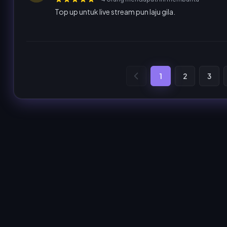
Top up untuk live stream pun laju gila.
1
2
3