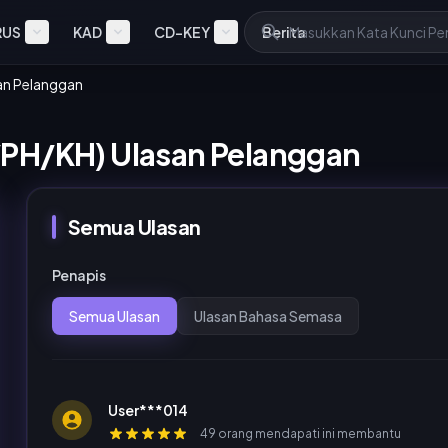
RUS
KAD
CD-KEY
Berita
an Pelanggan
/PH/KH) Ulasan Pelanggan
Semua Ulasan
Penapis
Semua Ulasan
Ulasan Bahasa Semasa
User***014
49 orang mendapati ini membantu