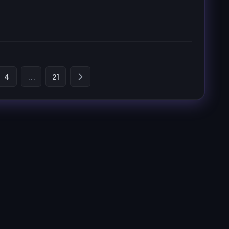
4
...
21