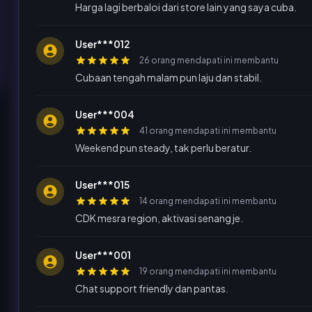
Harga lagi berbaloi dari store lain yang saya cuba.
User***012
26 orang mendapati ini membantu
Cubaan tengah malam pun laju dan stabil.
User***004
41 orang mendapati ini membantu
Weekend pun steady, tak perlu beratur.
User***015
14 orang mendapati ini membantu
CDK mesra region, aktivasi senang je.
User***001
19 orang mendapati ini membantu
Chat support friendly dan pantas.