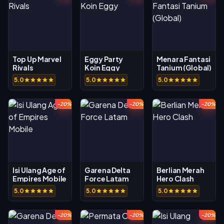
Top Up Marvel
Eggy Party
Menara Fantasi
Rivals
Koin Eggy
Tanium (Global)
5.0
5.0
5.0
-20%
-20%
-20%
Isi Ulang Age of
Garena Delta
Berlian Merah
Empires Mobile
Force Latam
Hero Clash
5.0
5.0
5.0
-20%
-20%
-20%