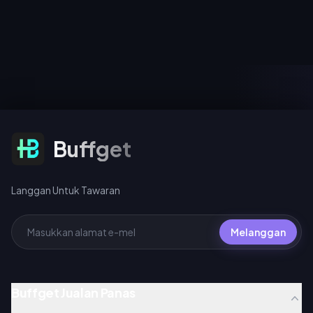
2026. Selesaikan pencarian
Gilgamesh percuma) tiba
bertema untuk membuka
pada 24 Julai 2026 dalam Versi
kunci bab dan mendapatkan
4.4. Kedua-dua fasa
avatar serta bingkai avatar
berkongsi satu kaunter pity,
filem eksklusif, log masuk
dan 200 warp merentas
pada 1–2 Ogos untuk Emote
mana-mana acara Warp
Spider-Man masa terhad, dan
melayakkan anda mendapat
buat pusingan pada harga 10
Light Cone signature percuma
UC (tarikan harian pertama),
untuk Gilgamesh atau Archer.
40 UC standard, atau 360 UC
setiap pakej 10 pusingan.
Langgan Untuk Tawaran
Buffget
Langgan Untuk Tawaran
Melanggan
Buffget Jualan Panas