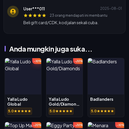
User***011
2025-08-01
23 orang mendapati ini membantu
Beli gift card/CDK, kod jalan sekali cuba.
Anda mungkin juga suka...
-10%
-20%
Yalla Ludo
Yalla Ludo
Badlanders
Global
Gold/Diamonds
5.0
5.0
5.0
-20%
-20%
-10%