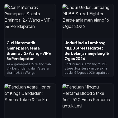
Curi Matematik
Undur Undur Lambang
Gamepass Steal a
MLBB Street Fighter:
Brainrot: 2x Wang + VIP =
Berbelanja menjelang 16
3x Pendapatan
Ogos 2026
Ya — gamepass 2x Wang dan
Undur undur lambang MLBB
VIP bertindan dalam Steal a
Street Fighter akan berakhir
Brainrot. 2x Wang
pada 16 Ogos 2026, apabila
menggandakan pendapatan
kolaborasi selama 45 hari dan
pengumpul (×2), VIP
kedai pertukaran lambang
menambah ×1.5, dan ia darab
ditutup. Lambang yang tidak
bersama untuk tepat 3x
dibelanjakan dijangka luput
pendapatan asas — bukan 4x.
bersama acara tersebut, jadi
2x Wang berharga 119 Robux,
tebus semuanya sekarang:
VIP berharga 499 (jumlah 618).
skin crossover utama
Beli 2x Wang dahulu; tambah
berharga 1,200 Lambang,
VIP sebaik sahaja pendapatan
manakala varian bercat
asas anda membolehkannya.
berharga 200. Semak baki