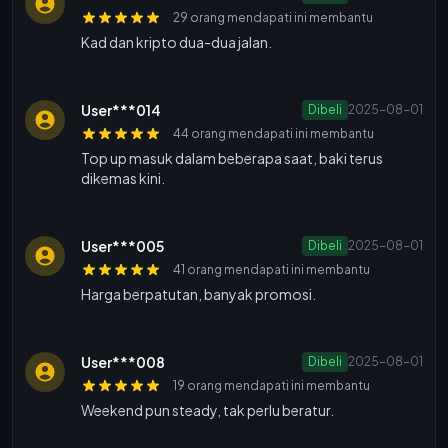
29 orang mendapati ini membantu
Kad dan kripto dua-dua jalan.
User***014
Dibeli
2025-08-01
44 orang mendapati ini membantu
Top up masuk dalam beberapa saat, baki terus
dikemas kini.
User***005
Dibeli
2025-08-01
41 orang mendapati ini membantu
Harga berpatutan, banyak promosi.
User***008
Dibeli
2025-08-01
19 orang mendapati ini membantu
Weekend pun steady, tak perlu beratur.