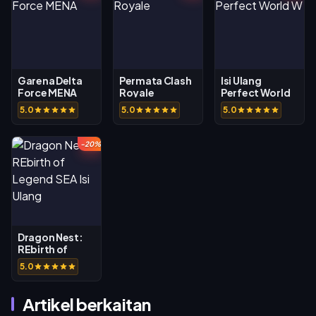
Garena Delta
Permata Clash
Isi Ulang
Force MENA
Royale
Perfect World
W
5.0
5.0
5.0
-20%
Dragon Nest:
REbirth of
Legend SEA Isi
5.0
Ulang
Artikel berkaitan