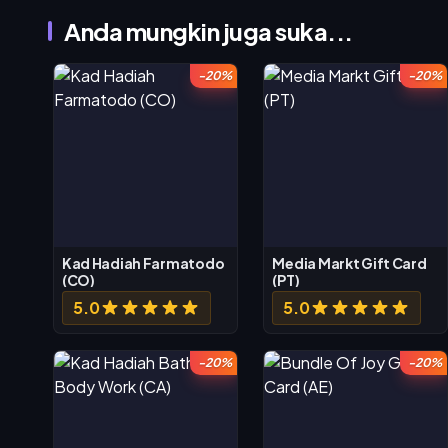
Anda mungkin juga suka...
-20%
-20%
Kad Hadiah Farmatodo
Media Markt Gift Card
(CO)
(PT)
5.0
5.0
-20%
-20%