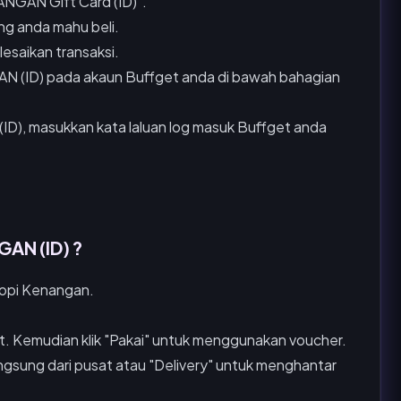
ANGAN Gift Card (ID)".
ng anda mahu beli.
esaikan transaksi.
 (ID) pada akaun Buffget anda di bawah bahagian
), masukkan kata laluan log masuk Buffget anda
AN (ID) ?
Kopi Kenangan.
at. Kemudian klik "Pakai" untuk menggunakan voucher.
angsung dari pusat atau "Delivery" untuk menghantar