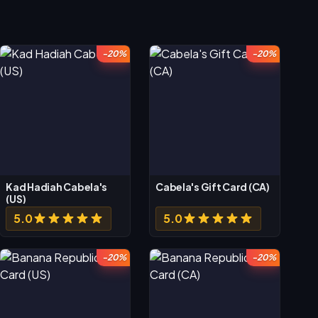
-20%
-20%
Kad Hadiah Cabela's
Cabela's Gift Card (CA)
(US)
5.0
5.0
-20%
-20%