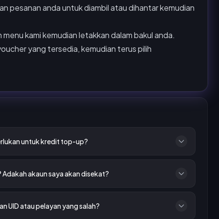
n pesanan anda untuk diambil atau dihantar kemudian
an menu kami kemudian letakkan dalam bakul anda.
voucher yang tersedia, kemudian terus pilih
rlukan untuk kredit top-up?
? Adakah akaun saya akan disekat?
n UID atau pelayan yang salah?