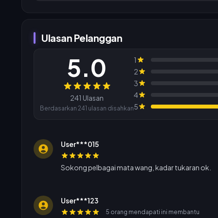
Ulasan Pelanggan
5.0
1
2
3
Ulasan
4
241 Ulasan
5
Berdasarkan 241 ulasan disahkan
User***015
Sokong pelbagai mata wang, kadar tukaran ok.
User***123
5 orang mendapati ini membantu