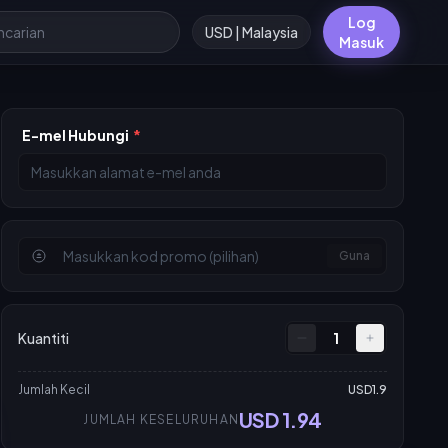
Log
USD | Malaysia
Masuk
E-mel Hubungi
*
Guna
Kuantiti
1
Jumlah Kecil
USD1.9
USD 1.94
JUMLAH KESELURUHAN