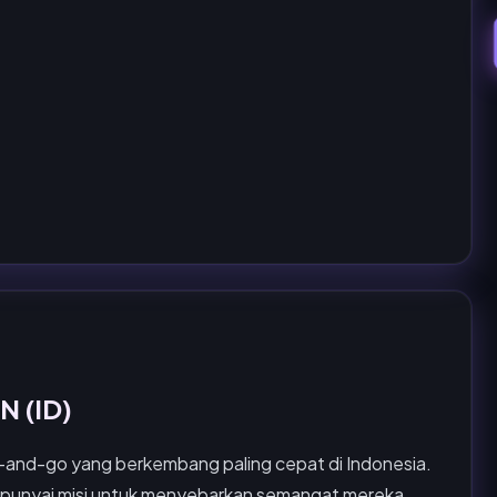
N (ID)
b-and-go yang berkembang paling cepat di Indonesia.
punyai misi untuk menyebarkan semangat mereka