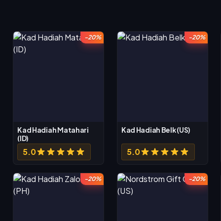
-20%
-20%
Kad Hadiah Matahari
Kad Hadiah Belk (US)
(ID)
5.0
5.0
-20%
-20%