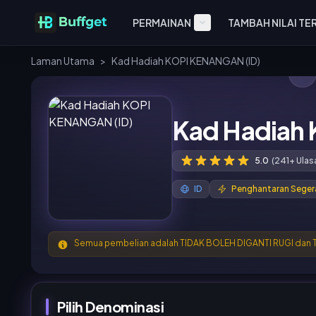
PERMAINAN
TAMBAH NILAI TE
Laman Utama
>
Kad Hadiah KOPI KENANGAN (ID)
Kad Hadiah
5.0
(241+ Ulas
ID
Penghantaran Seger
Semua pembelian adalah TIDAK BOLEH DIGANTI RUGI dan
Pilih Denominasi