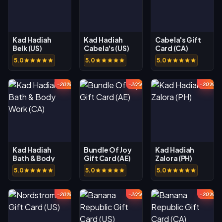
Kad Hadiah
Kad Hadiah
Cabela's Gift
Belk (US)
Cabela's (US)
Card (CA)
5.0
5.0
5.0
-20%
-20%
-20%
Kad Hadiah
Bundle Of Joy
Kad Hadiah
Bath & Body
Gift Card (AE)
Zalora (PH)
Work (CA)
5.0
5.0
5.0
-20%
-20%
-20%