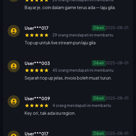
Bayar je, coin dalam game terus ada — laju gila.
User***017
Dibeli
2025-08-01
29 orang mendapati ini membantu
Top up untuk live stream pun laju gila.
User***003
Dibeli
2025-08-01
45 orang mendapati ini membantu
Sejarah top up jelas, invois boleh muat turun.
User***009
Dibeli
2025-08-01
4 orang mendapati ini membantu
Key ori, tak ada isu region.
User***017
Dibeli
2025-08-01