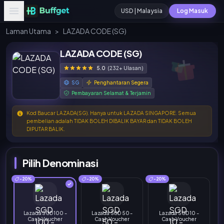
USD | Malaysia
Log Masuk
Laman Utama
>
LAZADA CODE (SG)
LAZADA CODE (SG)
5.0
(232+ Ulasan)
SG
Penghantaran Segera
Pembayaran Selamat & Terjamin
Kod Baucar LAZADA(SG). Hanya untuk LAZADA SINGAPORE. Semua
pembelian adalah TIDAK BOLEH DIBALIK BAYAR dan TIDAK BOLEH
DIPUTAR BALIK.
Pilih Denominasi
-20%
-20%
-20%
Lazada SGD 100 -
Lazada SGD 50 -
Lazada SGD 10 -
Cash Voucher
Cash Voucher
Cash Voucher