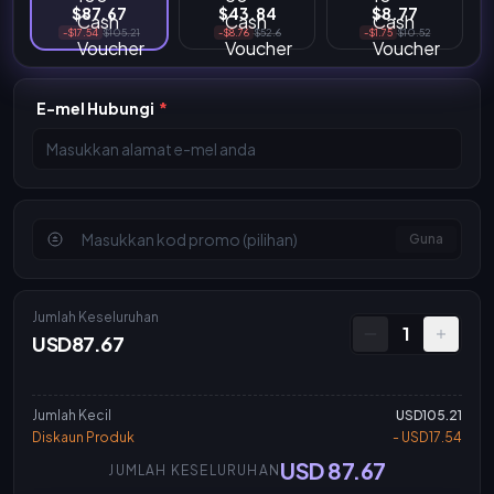
$87.67
$43.84
$8.77
-$17.54
$105.21
-$8.76
$52.6
-$1.75
$10.52
E-mel Hubungi
*
Guna
Jumlah Keseluruhan
1
USD87.67
Jumlah Kecil
USD105.21
Diskaun Produk
- USD17.54
USD 87.67
JUMLAH KESELURUHAN