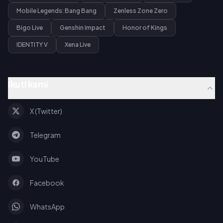
Mobile Legends: Bang Bang
Zenless Zone Zero
Bigo Live
Genshin Impact
Honor of Kings
IDENTITY V
Xena Live
Ikuti kami
X (Twitter)
Telegram
YouTube
Facebook
WhatsApp