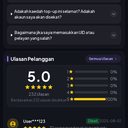
Adakah kaedah top-up ini selamat? Adakah
akaun saya akan disekat?
Bagaimana jika saya memasukkan UID atau
pelayan yang salah?
Ulasan Pelanggan
Semua Ulasan
5.0
1
0%
2
0%
3
0%
Ulasan
4
0%
232 Ulasan
5
100%
Berdasarkan 232 ulasan disahkan
User***123
Dibeli
2025-08-01
20 orang mendapati ini membantu