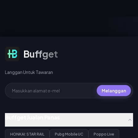
kunci bab dan mendapatkan
4.4. Kedua-dua fasa
avatar serta bingkai avatar
berkongsi satu kaunter pity,
filem eksklusif, log masuk
dan 200 warp merentas
pada 1–2 Ogos untuk Emote
mana-mana acara Warp
Spider-Man masa terhad, dan
melayakkan anda mendapat
buat pusingan pada harga 10
Light Cone signature percuma
UC (tarikan harian pertama),
untuk Gilgamesh atau Archer.
40 UC standard, atau 360 UC
setiap pakej 10 pusingan.
Langgan Untuk Tawaran
Buffget
Langgan Untuk Tawaran
Melanggan
Buffget Jualan Panas
HONKAI: STAR RAIL
Pubg Mobile UC
Poppo Live