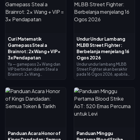
Curi Matematik
Undur Undur Lambang
Gamepass Steal a
MLBB Street Fighter:
Brainrot: 2x Wang + VIP =
Berbelanja menjelang 16
3x Pendapatan
Ogos 2026
Ya — gamepass 2x Wang dan
Undur undur lambang MLBB
VIP bertindan dalam Steal a
Street Fighter akan berakhir
Brainrot. 2x Wang
pada 16 Ogos 2026, apabila
menggandakan pendapatan
kolaborasi selama 45 hari dan
pengumpul (×2), VIP
kedai pertukaran lambang
menambah ×1.5, dan ia darab
ditutup. Lambang yang tidak
bersama untuk tepat 3x
dibelanjakan dijangka luput
pendapatan asas — bukan 4x.
bersama acara tersebut, jadi
2x Wang berharga 119 Robux,
tebus semuanya sekarang:
VIP berharga 499 (jumlah 618).
skin crossover utama
Beli 2x Wang dahulu; tambah
berharga 1,200 Lambang,
VIP sebaik sahaja pendapatan
manakala varian bercat
asas anda membolehkannya.
berharga 200. Semak baki
anda pada halaman acara,
Panduan Acara Honor of
Panduan Minggu
ikuti senarai keutamaan di
Kings Dandadan: Semua
Pertama Blood Strike
bawah, dan gunakan cabutan