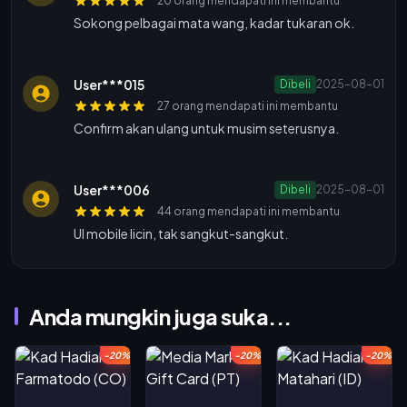
20 orang mendapati ini membantu
Sokong pelbagai mata wang, kadar tukaran ok.
User***015
Dibeli
2025-08-01
27 orang mendapati ini membantu
Confirm akan ulang untuk musim seterusnya.
User***006
Dibeli
2025-08-01
44 orang mendapati ini membantu
UI mobile licin, tak sangkut-sangkut.
Anda mungkin juga suka...
-20%
-20%
-20%