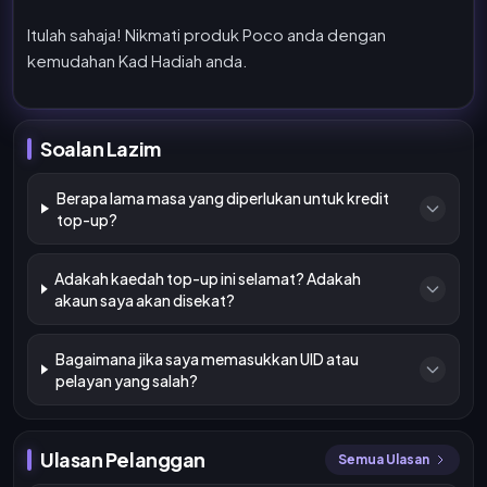
Itulah sahaja! Nikmati produk Poco anda dengan
kemudahan Kad Hadiah anda.
Soalan Lazim
Berapa lama masa yang diperlukan untuk kredit
top-up?
Adakah kaedah top-up ini selamat? Adakah
akaun saya akan disekat?
Bagaimana jika saya memasukkan UID atau
pelayan yang salah?
Ulasan Pelanggan
Semua Ulasan