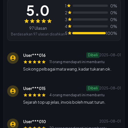
5.0
1
0%
2
0%
3
0%
Ulasan
4
0%
97 Ulasan
5
100%
Berdasarkan 97 ulasan disahkan
User***016
Dibeli
2025-08-01
11 orang mendapati ini membantu
Sokong pelbagai mata wang, kadar tukaran ok.
User***015
Dibeli
2025-08-01
4 orang mendapati ini membantu
Sejarah top up jelas, invois boleh muat turun.
User***010
2025-08-01