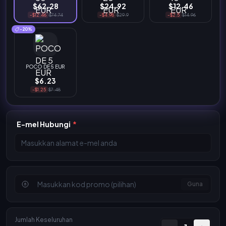
$62.28
$24.92
$12.46
-$12.46
$74.74
-$4.98
$29.9
-$2.5
$14.96
-20%
POCO DE 5 EUR
$6.23
-$1.25
$7.48
E-mel Hubungi
*
Guna
Jumlah Keseluruhan