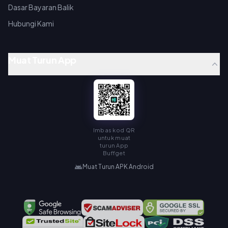
Dasar Bayaran Balik
Hubungi Kami
Muat Turun App
Imbas kod QR
untuk muat
turun App
Buffget
Muat Turun APK Android