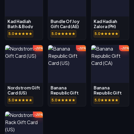
Kad Hadiah
Bundle Of Joy
Kad Hadiah
Bath & Body
Gift Card (AE)
Zalora (PH)
Work (CA)
5.0
5.0
5.0
-20%
-20%
-20%
Nordstrom Gift
Banana
Banana
Card (US)
Republic Gift
Republic Gift
Card (US)
Card (CA)
5.0
5.0
5.0
-20%