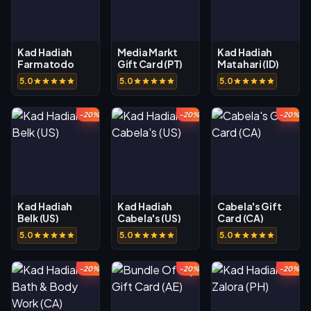
Kad Hadiah
Media Markt
Kad Hadiah
Farmatodo
Gift Card (PT)
Matahari (ID)
(CO)
5.0
5.0
5.0
-20%
-20%
-20%
Kad Hadiah
Kad Hadiah
Cabela's Gift
Belk (US)
Cabela's (US)
Card (CA)
5.0
5.0
5.0
-20%
-20%
-20%