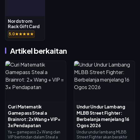
Nordstrom
Rack Gift Card
(US)
5.0
Artikel berkaitan
Curi Matematik
Undur Undur Lambang
Gamepass Steal a
MLBB Street Fighter:
Brainrot: 2x Wang + VIP =
Berbelanja menjelang 16
3x Pendapatan
Ogos 2026
Ya — gamepass 2x Wang dan
Undur undur lambang MLBB
VIP bertindan dalam Steal a
Street Fighter akan berakhir