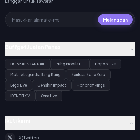
Langgan Untuk Tawaran
Melanggan
Buffget Jualan Panas
HONKAI: STAR RAIL
Pubg Mobile UC
Poppo Live
Mobile Legends: Bang Bang
Zenless Zone Zero
Bigo Live
Genshin Impact
Honor of Kings
IDENTITY V
Xena Live
Ikuti kami
X (Twitter)