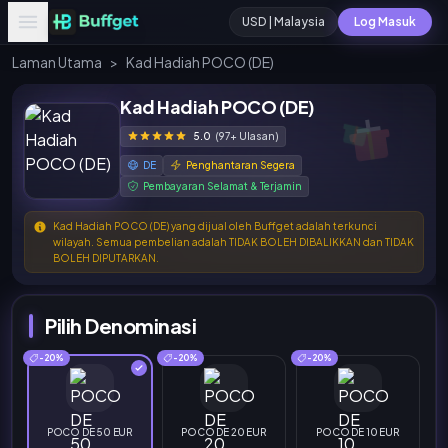
USD | Malaysia
Log Masuk
Laman Utama
>
Kad Hadiah POCO (DE)
Kad Hadiah POCO (DE)
5.0
(97+ Ulasan)
DE
Penghantaran Segera
Pembayaran Selamat & Terjamin
Kad Hadiah POCO (DE) yang dijual oleh Buffget adalah terkunci
wilayah. Semua pembelian adalah TIDAK BOLEH DIBALIKKAN dan TIDAK
BOLEH DIPUTARKAN.
Pilih Denominasi
-20%
-20%
-20%
POCO DE 50 EUR
POCO DE 20 EUR
POCO DE 10 EUR