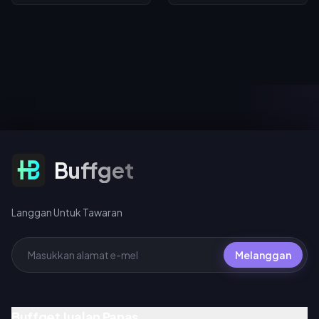
New Day, yang berlangsung
dilancarkan pada 11 Julai 2026;
dari 30 Julai – 1 September
Bahagian 2 (Rin Tohsaka plus
2026. Selesaikan pencarian
Gilgamesh percuma) tiba
bertema untuk membuka
pada 24 Julai 2026 dalam Versi
kunci bab dan mendapatkan
4.4. Kedua-dua fasa
avatar serta bingkai avatar
berkongsi satu kaunter pity,
filem eksklusif, log masuk
dan 200 warp merentas
pada 1–2 Ogos untuk Emote
mana-mana acara Warp
Spider-Man masa terhad, dan
melayakkan anda mendapat
buat pusingan pada harga 10
Light Cone signature percuma
UC (tarikan harian pertama),
untuk Gilgamesh atau Archer.
40 UC standard, atau 360 UC
setiap pakej 10 pusingan.
Langgan Untuk Tawaran
Buffget
Langgan Untuk Tawaran
Melanggan
Buffget Jualan Panas