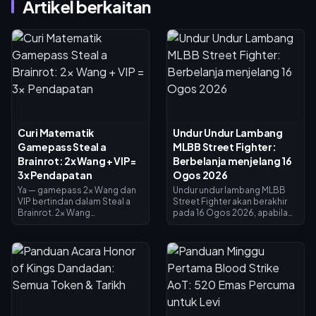
Artikel berkaitan
Curi Matematik
Undur Undur Lambang
Gamepass Steal a
MLBB Street Fighter:
Brainrot: 2x Wang + VIP =
Berbelanja menjelang 16
3x Pendapatan
Ogos 2026
Ya — gamepass 2x Wang dan
Undur undur lambang MLBB
VIP bertindan dalam Steal a
Street Fighter akan berakhir
Brainrot. 2x Wang
pada 16 Ogos 2026, apabila
menggandakan pendapatan
kolaborasi selama 45 hari dan
pengumpul (×2), VIP
kedai pertukaran lambang
menambah ×1.5, dan ia darab
ditutup. Lambang yang tidak
bersama untuk tepat 3x
dibelanjakan dijangka luput
pendapatan asas — bukan 4x.
bersama acara tersebut, jadi
2x Wang berharga 119 Robux,
tebus semuanya sekarang:
VIP berharga 499 (jumlah 618).
skin crossover utama
Beli 2x Wang dahulu; tambah
berharga 1,200 Lambang,
VIP sebaik sahaja pendapatan
manakala varian bercat