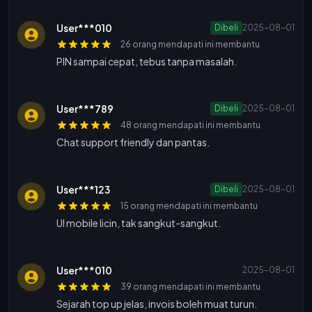
User***010
Dibeli
2025-08-01
26 orang mendapati ini membantu
PIN sampai cepat, tebus tanpa masalah.
User***789
Dibeli
2025-08-01
48 orang mendapati ini membantu
Chat support friendly dan pantas.
User***123
Dibeli
2025-08-01
15 orang mendapati ini membantu
UI mobile licin, tak sangkut-sangkut.
User***010
2025-08-01
39 orang mendapati ini membantu
Sejarah top up jelas, invois boleh muat turun.