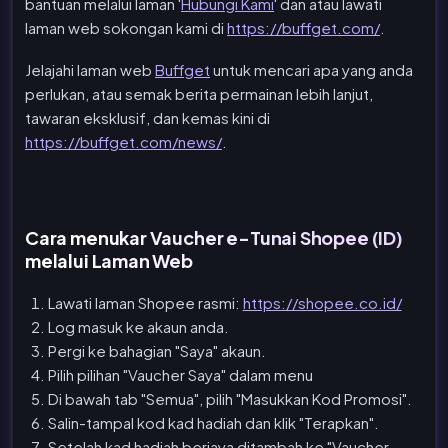
bantuan melalui laman '
Hubungi Kami
' dan atau lawati
laman web sokongan kami di
https://buffget.com/
.
Jelajahi laman web
Buffget
untuk mencari apa yang anda
perlukan, atau semak berita permainan lebih lanjut,
tawaran eksklusif, dan kemas kini di
https://buffget.com/news/
.
Cara menukar Vaucher e-Tunai Shopee (ID)
melalui Laman Web
Lawati laman Shopee rasmi:
https://shopee.co.id/
Log masuk ke akaun anda.
Pergi ke bahagian "Saya" akaun.
Pilih pilihan "Vaucher Saya" dalam menu
Di bawah tab "Semua", pilih "Masukkan Kod Promosi".
Salin-tampal kod kad hadiah dan klik "Terapkan".
Setelah kad hadiah berjaya ditambah ke "Vaucher