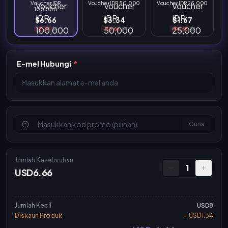
Voucher IDR
Voucher IDR 50,000
Voucher IDR 25,000
100,000
$6.66
$3.34
$1.67
-$1.34
$8
-$0.66
$4
-$0.33
$2
E-mel Hubungi
*
Guna
Jumlah Keseluruhan
1
USD6.66
Jumlah Kecil
USD8
Diskaun Produk
- USD1.34