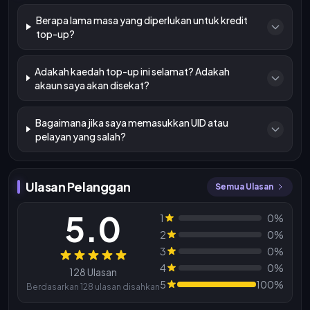
Berapa lama masa yang diperlukan untuk kredit
top-up?
Adakah kaedah top-up ini selamat? Adakah
akaun saya akan disekat?
Bagaimana jika saya memasukkan UID atau
pelayan yang salah?
Ulasan Pelanggan
Semua Ulasan
5.0
1
0%
2
0%
3
0%
Ulasan
4
0%
128 Ulasan
5
100%
Berdasarkan 128 ulasan disahkan