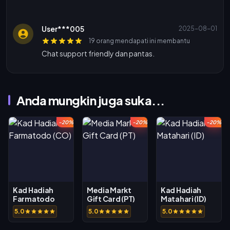
User***005
2025-08-01
19 orang mendapati ini membantu
Chat support friendly dan pantas.
Anda mungkin juga suka...
-20%
-20%
-20%
Kad Hadiah
Media Markt
Kad Hadiah
Farmatodo
Gift Card (PT)
Matahari (ID)
(CO)
5.0
5.0
5.0