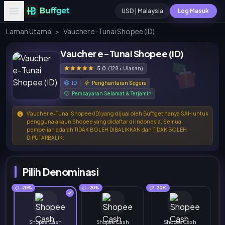
USD | Malaysia
Log Masuk
Laman Utama
>
Vaucher e-Tunai Shopee (ID)
Vaucher e-Tunai Shopee (ID)
5.0
(128+ Ulasan)
ID
Penghantaran Segera
Pembayaran Selamat & Terjamin
Vaucher e-Tunai Shopee (ID) yang dijual oleh Buffget hanya SAH untuk
pengguna akaun Shopee yang didaftar di Indonesia. Semua
pembelian adalah TIDAK BOLEH DIBALIKKAN dan TIDAK BOLEH
DIPUTARBALIK.
Pilih Denominasi
-20%
-20%
-20%
Shopee Cash
Shopee Cash
Shopee Cash