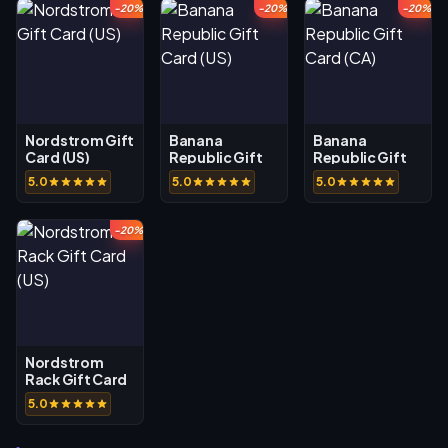
-20%
-20%
-20%
Nordstrom Gift
Banana
Banana
Card (US)
Republic Gift
Republic Gift
Card (US)
Card (CA)
5.0
5.0
5.0
-20%
Nordstrom
Rack Gift Card
(US)
5.0