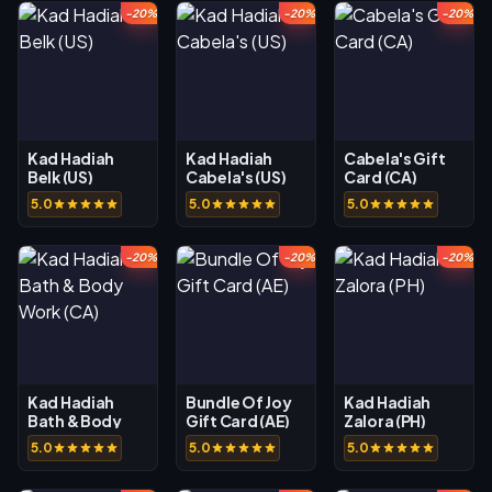
-20%
-20%
-20%
Kad Hadiah
Kad Hadiah
Cabela's Gift
Belk (US)
Cabela's (US)
Card (CA)
5.0
5.0
5.0
-20%
-20%
-20%
Kad Hadiah
Bundle Of Joy
Kad Hadiah
Bath & Body
Gift Card (AE)
Zalora (PH)
Work (CA)
5.0
5.0
5.0