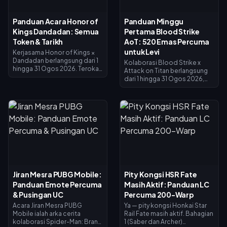
asas anda membolehkannya.
berharga 200. Semak baki
anda pada halaman acara,
Panduan Acara Honor of
Panduan Minggu
ikuti senarai keutamaan di
Kings Dandadan: Semua
Pertama Blood Strike
bawah, dan gunakan cabutan
harian 25 Diamond untuk
Token & Tarikh
AoT: 520 Emas Percuma
sebarang usaha terakhir.
untuk Levi
Kerjasama Honor of Kings ×
Dandadan berlangsung dari 1
Kolaborasi Blood Strike x
hingga 31 Ogos 2026. Terokai
Attack on Titan berlangsung
tapak UFO di Tetingkap
dari 1 hingga 31 Ogos 2026,
Siasatan untuk mendapatkan
menampilkan skin Levi
Syiling Penebusan, selesaikan
Ackerman dalam Kolam
misi harian untuk Syiling
Terhad dan Loot Terhad
Reiryoku — mata wang di
Bertuah. Pass Splashfest
disebalik skin Epik Momo
Strike (15 Julai – 14 Ogos 2026)
Ayase percuma untuk Daji.
memulangkan 520 Emas pada
Kebangkitan Kuasa Rohani
tahap maksimum — cukup
bermula pada 7 Ogos dengan
untuk membiayai Pass Elit atau
skin Jiji Mozi, dan semua
cabutan Levi. Panduan minggu
pertukaran ditutup pada 31
pertama Blood Strike AoT ini
Ogos.
menunjukkan cara untuk
Jiran Mesra PUBG Mobile:
Pity Kongsi HSR Fate
mengumpul Emas percuma,
Panduan Emote Percuma
Masih Aktif: Panduan LC
menebus kod, dan
merancang masa pemulangan
& Pusingan UC
Percuma 200-Warp
agar Levi hampir tidak kos
Acara Jiran Mesra PUBG
Ya — pity kongsi Honkai Star
apa-apa kepada anda.
Mobile ialah arka cerita
Rail Fate masih aktif. Bahagian
kolaborasi Spider-Man: Brand
1 (Saber dan Archer)