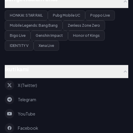
HONKAI: STAR RAIL
Pubg Mobile UC
Poppo Live
Mobile Legends: Bang Bang
Zenless Zone Zero
Bigo Live
Genshin Impact
Honor of Kings
IDENTITY V
Xena Live
Ikuti kami
X (Twitter)
Telegram
YouTube
Facebook