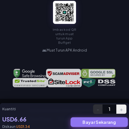
Imbas kod QR
untuk muat
turun App
Buffget
Muat Turun APK Android
-
+
1
Kuantiti
Copyright © KAMIAGEN LIMITED. All Rights Reserved.
USD6.66
Dasar Privasi
Perjanjian Perkhidmatan
Bayar Sekarang
Diskaun
USD1.34