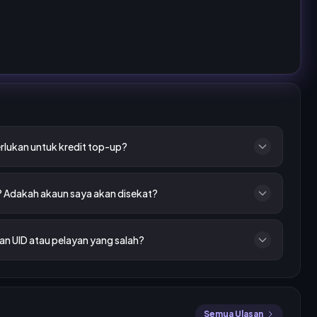
rlukan untuk kredit top-up?
? Adakah akaun saya akan disekat?
n UID atau pelayan yang salah?
Semua Ulasan