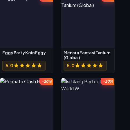
Eggy Party Koin Eggy
Menara Fantasi Tanium
(Global)
5.0
5.0
-20%
-20%