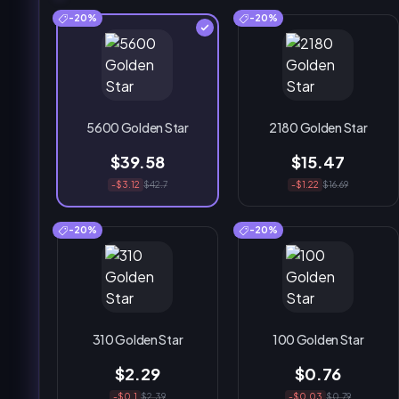
-20%
-20%
5600 Golden Star
2180 Golden Star
$39.58
$15.47
-$3.12
$42.7
-$1.22
$16.69
-20%
-20%
310 Golden Star
100 Golden Star
$2.29
$0.76
-$0.1
$2.39
-$0.03
$0.79