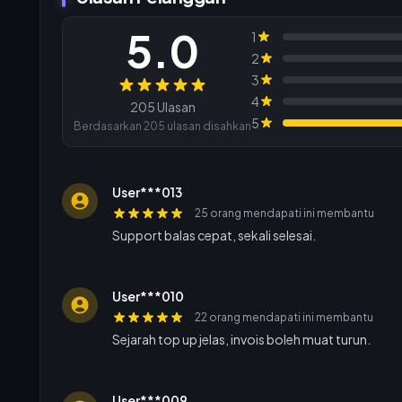
5.0
1
2
3
Ulasan
4
205 Ulasan
5
Berdasarkan 205 ulasan disahkan
User***013
25 orang mendapati ini membantu
Support balas cepat, sekali selesai.
User***010
22 orang mendapati ini membantu
Sejarah top up jelas, invois boleh muat turun.
User***009