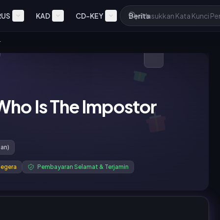
RUS
KAD
CD-KEY
Berita
r
Who Is The Impostor
san)
Segera
Pembayaran Selamat & Terjamin