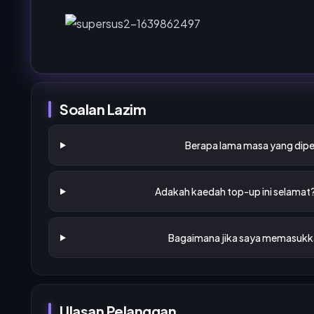
Soalan Lazim
Berapa lama masa yang dipe
Adakah kaedah top-up ini selamat
Bagaimana jika saya memasukka
Ulasan Pelanggan