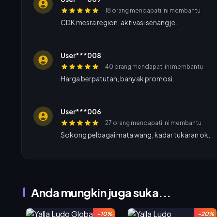
18 orang mendapati ini membantu
CDK mesra region, aktivasi senang je.
User***008
40 orang mendapati ini membantu
Harga berpatutan, banyak promosi.
User***006
27 orang mendapati ini membantu
Sokong pelbagai mata wang, kadar tukaran ok.
Anda mungkin juga suka...
-10%
-20%