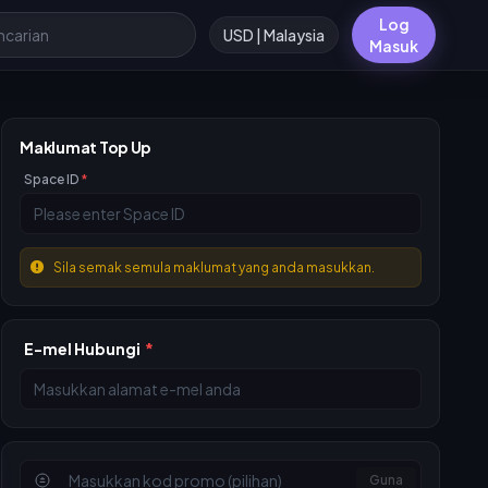
Log
USD | Malaysia
Masuk
Maklumat Top Up
Space ID
*
Sila semak semula maklumat yang anda masukkan.
E-mel Hubungi
*
Guna