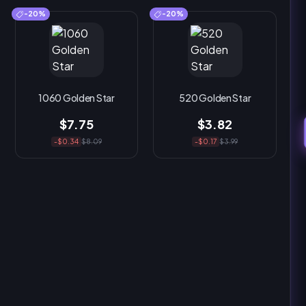
-20%
-20%
1060 Golden Star
520 Golden Star
$7.75
$3.82
-$0.34
$8.09
-$0.17
$3.99