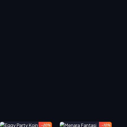
-20%
-10%