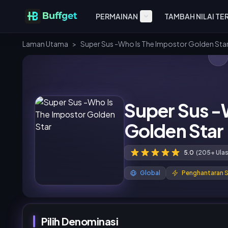
PERMAINAN
TAMBAH NILAI TE
Laman Utama
>
Super Sus -Who Is The Impostor Golden Sta
Super Sus -
Golden Star
5.0
(205+ Ula
Global
Penghantaran 
Pilih Denominasi