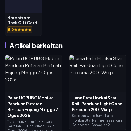
Nordstrom
Rack Gift Card
(US)
5.0
Artikel berkaitan
Pelan UC PUBG Mobile:
Juma Fate Honkai Star
Panduan Putaran
Rail: Panduan Light Cone
Bertuah Hujung Minggu 7
Percuma 200-Warp
Ogos 2026
Sorotan warp Juma Fate
Honkai Star Rail mensasarkan
*Dikemas kini untuk Putaran
Kolaborasi Bahagian 2
Bertuah Hujung Minggu 7–9
Fate/stay night, dilancarkan
Ogos 2026 — kos, tarikh, dan