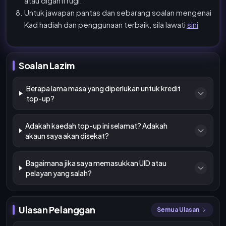
atau diganti rugi.
Untuk jawapan pantas dan sebarang soalan mengenai
Kad hadiah dan penggunaan terbaik, sila lawati
sini
Soalan Lazim
Berapa lama masa yang diperlukan untuk kredit
top-up?
Adakah kaedah top-up ini selamat? Adakah
akaun saya akan disekat?
Bagaimana jika saya memasukkan UID atau
pelayan yang salah?
Ulasan Pelanggan
Semua Ulasan