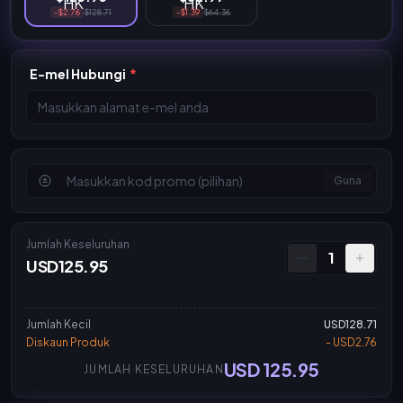
-$2.76
$128.71
-$1.39
$64.36
E-mel Hubungi
*
Guna
Jumlah Keseluruhan
1
USD125.95
Jumlah Kecil
USD128.71
Diskaun Produk
- USD2.76
USD 125.95
JUMLAH KESELURUHAN