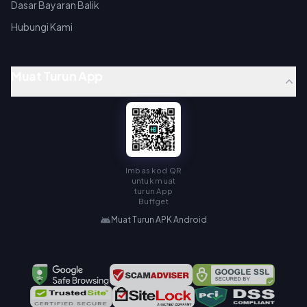
Dasar Bayaran Balik
Hubungi Kami
Muat Turun App
Imbas kod QR
untuk muat
turun App
Buffget
Muat Turun APK Android