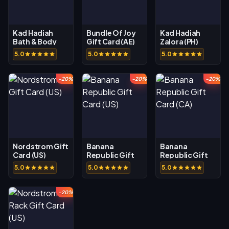
Kad Hadiah
Bundle Of Joy
Kad Hadiah
Bath & Body
Gift Card (AE)
Zalora (PH)
Work (CA)
5.0
5.0
5.0
-20%
-20%
-20%
Nordstrom Gift
Banana
Banana
Card (US)
Republic Gift
Republic Gift
Card (US)
Card (CA)
5.0
5.0
5.0
-20%