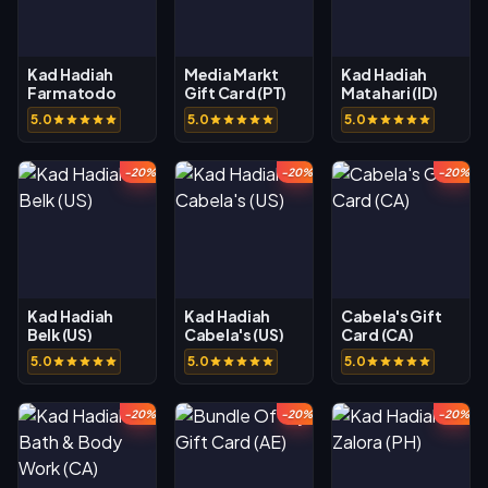
Kad Hadiah
Media Markt
Kad Hadiah
Farmatodo
Gift Card (PT)
Matahari (ID)
(CO)
5.0
5.0
5.0
-20%
-20%
-20%
Kad Hadiah
Kad Hadiah
Cabela's Gift
Belk (US)
Cabela's (US)
Card (CA)
5.0
5.0
5.0
-20%
-20%
-20%