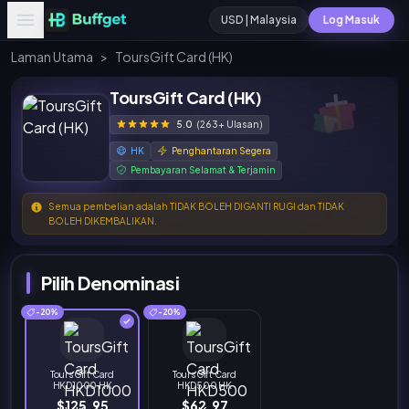
USD | Malaysia
Log Masuk
Laman Utama
>
ToursGift Card (HK)
ToursGift Card (HK)
5.0
(263+ Ulasan)
HK
Penghantaran Segera
Pembayaran Selamat & Terjamin
Semua pembelian adalah TIDAK BOLEH DIGANTI RUGI dan TIDAK
BOLEH DIKEMBALIKAN.
Pilih Denominasi
-20%
-20%
ToursGift Card
ToursGift Card
HKD1000 HK
HKD500 HK
$125.95
$62.97