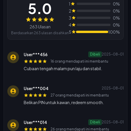
5.0
1
0%
2
0%
3
0%
Ulasan
4
0%
263 Ulasan
5
100%
Berdasarkan 263 ulasan disahkan
User***456
Dibeli
2025-08-01
16 orang mendapati ini membantu
Cubaan tengah malam pun laju dan stabil.
User***004
2025-08-01
27 orang mendapati ini membantu
Belikan PIN untuk kawan, redeem smooth.
User***014
Dibeli
2025-08-01
26 orang mendapati ini membantu