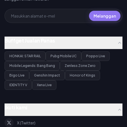
Melanggan
Buffget Jualan Panas
HONKAI: STAR RAIL
Pubg Mobile UC
Poppo Live
Mobile Legends: Bang Bang
Zenless Zone Zero
Bigo Live
Genshin Impact
Honor of Kings
IDENTITY V
Xena Live
Ikuti kami
X (Twitter)