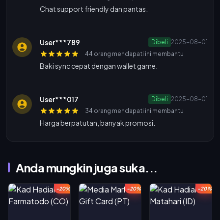
Chat support friendly dan pantas.
User***789
Dibeli
2025-08-01
44 orang mendapati ini membantu
Baki sync cepat dengan wallet game.
User***017
Dibeli
2025-08-01
34 orang mendapati ini membantu
Harga berpatutan, banyak promosi.
Anda mungkin juga suka...
-20%
-20%
-20%