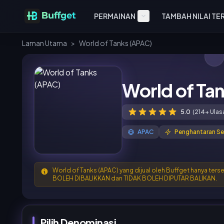
PERMAINAN
TAMBAH NILAI TE
Laman Utama
>
World of Tanks (APAC)
World of Ta
5.0
(214+ Ulas
APAC
Penghantaran Se
World of Tanks (APAC) yang dijual oleh Buffget hanya ters
BOLEH DIBALIKKAN dan TIDAK BOLEH DIPUTAR BALIKAN.
Pilih Denominasi