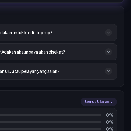
rlukan untuk kredit top-up?
? Adakah akaun saya akan disekat?
n UID atau pelayan yang salah?
Semua Ulasan
0%
0%
0%