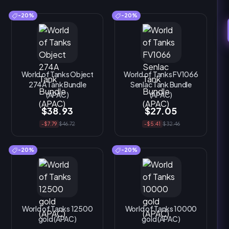
-20%
-20%
World of Tanks Object
World of Tanks FV1066
274A Tank Bundle
Senlac Tank Bundle
(APAC)
(APAC)
$38.93
$27.05
-$7.79
$46.72
-$5.41
$32.46
-20%
-20%
World of Tanks 12500
World of Tanks 10000
gold (APAC)
gold (APAC)