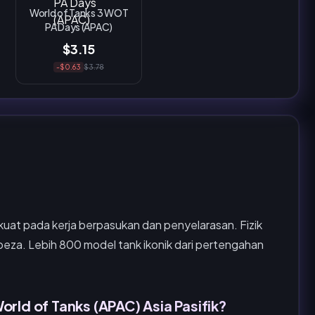
World of Tanks 3 WOT
PA Days (APAC)
$3.15
-$0.63
$3.78
kuat pada kerja berpasukan dan penyelarasan. Fizik
erbeza. Lebih 800 model tank ikonik dari pertengahan
rld of Tanks (APAC) Asia Pasifik?