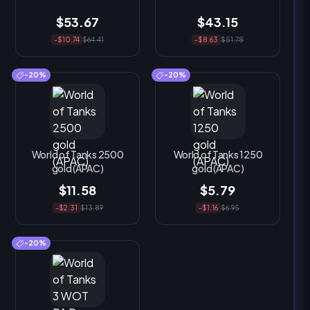
$53.67
$43.15
-$10.74
$64.41
-$8.63
$51.78
-20%
-20%
World of Tanks 2500
World of Tanks 1250
gold (APAC)
gold (APAC)
$11.58
$5.79
-$2.31
$13.89
-$1.16
$6.95
-20%