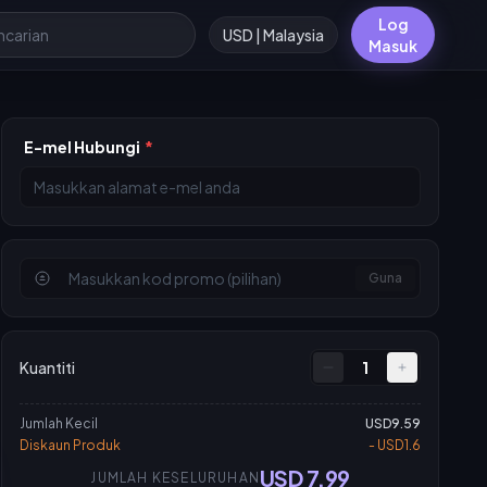
Log
USD | Malaysia
Masuk
E-mel Hubungi
*
Guna
Kuantiti
1
Jumlah Kecil
USD9.59
Diskaun Produk
- USD1.6
USD 7.99
JUMLAH KESELURUHAN