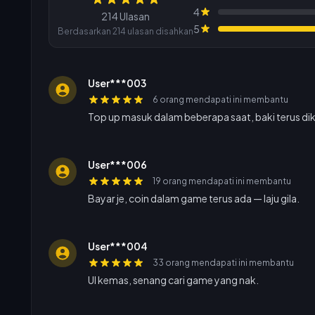
Ulasan
4
214 Ulasan
5
Berdasarkan 214 ulasan disahkan
User***003
6 orang mendapati ini membantu
Top up masuk dalam beberapa saat, baki terus dik
User***006
19 orang mendapati ini membantu
Bayar je, coin dalam game terus ada — laju gila.
User***004
33 orang mendapati ini membantu
UI kemas, senang cari game yang nak.