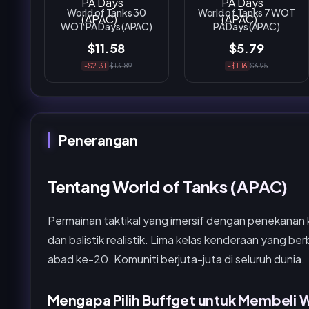
World of Tanks 30
World of Tanks 7 WOT
WOT PA Days (APAC)
PA Days (APAC)
$11.58
$5.79
-$2.31
$13.89
-$1.16
$6.95
Penerangan
Tentang World of Tanks (APAC)
Permainan taktikal yang imersif dengan penekanan 
dan balistik realistik. Lima kelas kenderaan yang b
abad ke-20. Komuniti berjuta-juta di seluruh dunia.
Mengapa Pilih Buffget untuk Membeli Wo