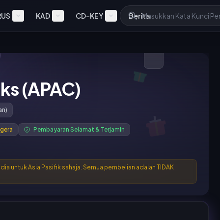
RUS
KAD
CD-KEY
Berita
nks (APAC)
an)
gera
Pembayaran Selamat & Terjamin
edia untuk Asia Pasifik sahaja. Semua pembelian adalah TIDAK