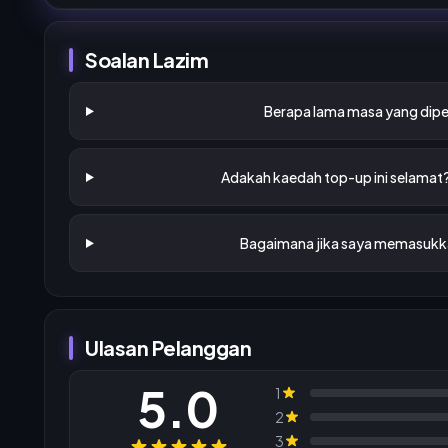
Soalan Lazim
Berapa lama masa yang dipe
Adakah kaedah top-up ini selamat
Bagaimana jika saya memasukka
Ulasan Pelanggan
5.0
1
2
3