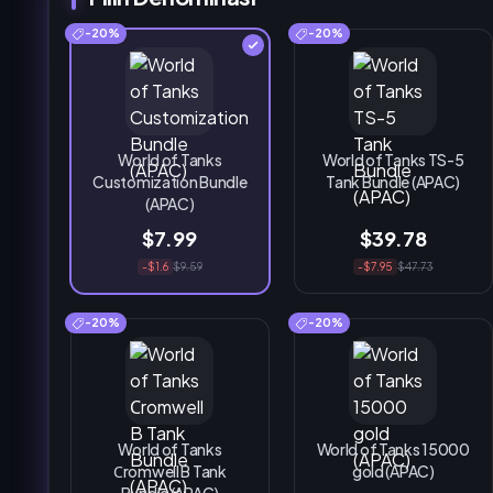
-20%
-20%
World of Tanks
World of Tanks TS-5
Customization Bundle
Tank Bundle (APAC)
(APAC)
$7.99
$39.78
-$1.6
$9.59
-$7.95
$47.73
-20%
-20%
World of Tanks
World of Tanks 15000
Сromwell B Tank
gold (APAC)