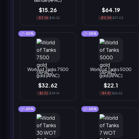
Bundle (APAC)
$15.26
$64.19
-$3.06
$18.32
-$12.84
$77.03
-20%
-20%
World of Tanks 7500
World of Tanks 5000
gold (APAC)
gold (APAC)
$32.62
$22.1
-$6.52
$39.14
-$4.42
$26.52
-20%
-20%