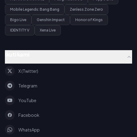
Mobile Legends: Bang Bang
Zenless Zone Zero
Bigo Live
Genshin Impact
Honor of Kings
IDENTITY V
Xena Live
Ikuti kami
X (Twitter)
Telegram
YouTube
Facebook
WhatsApp