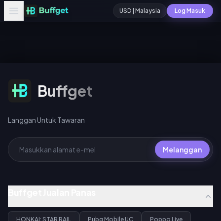
USD | Malaysia
Log Masuk
Langgan Untuk Tawaran
Buffget
Langgan Untuk Tawaran
Melanggan
Buffget Jualan Panas
HONKAI: STAR RAIL
Pubg Mobile UC
Poppo Live