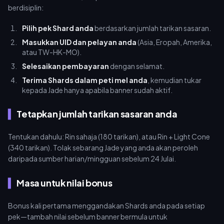
berdisiplin:
Pilih pek Shard anda
berdasarkan jumlah tarikan sasaran.
Masukkan UID dan pelayan anda
(Asia, Eropah, Amerika,
atau TW-HK-MO).
Selesaikan pembayaran
dengan selamat.
Terima Shards dalam peti mel anda
, kemudian tukar
kepada Jade hanya apabila banner sudah aktif.
Tetapkan jumlah tarikan sasaran anda
Tentukan dahulu: Rin sahaja (180 tarikan), atau Rin + Light Cone
(340 tarikan). Tolak sebarang Jade yang anda akan peroleh
daripada sumber harian/mingguan sebelum 24 Julai.
Masa untuk nilai bonus
Bonus kali pertama menggandakan Shards anda pada setiap
pek—tambah nilai sebelum banner bermula untuk