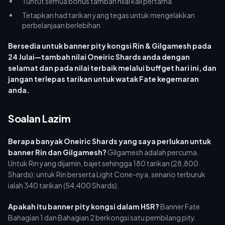
Tuntut semua bonus tambah nilai kali pertama
Tetapkan had tarikan yang tegas untuk mengelakkan
perbelanjaan berlebihan
Bersedia untuk banner pity kongsi Rin & Gilgamesh pada
24 Julai—tambah nilai Oneiric Shards anda dengan
selamat dan pada nilai terbaik melalui buffget hari ini, dan
jangan terlepas tarikan untuk watak Fate kegemaran
anda.
Soalan Lazim
Berapa banyak Oneiric Shards yang saya perlukan untuk
banner Rin dan Gilgamesh?
Gilgamesh adalah percuma.
Untuk Rin yang dijamin, bajet sehingga 180 tarikan (28,800
Shards); untuk Rin berserta Light Cone-nya, senario terburuk
ialah 340 tarikan (54,400 Shards).
Apakah itu banner pity kongsi dalam HSR?
Banner Fate
Bahagian 1 dan Bahagian 2 berkongsi satu pembilang pity.