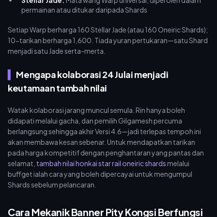
Stellar Jade:
Mata wang Warp universal, diperoleh dalam
permainan atau ditukar daripada Shards
Setiap Warp berharga 160 Stellar Jade (atau 160 Oneiric Shards);
10-tarikan berharga 1,600. Tiada yuran pertukaran—satu Shard
menjadi satu Jade serta-merta.
Mengapa kolaborasi 24 Julai menjadi
keutamaan tambah nilai
Watak kolaborasi jarang muncul semula. Rin hanya boleh
didapati melalui gacha, dan pemilih Gilgamesh percuma
berlangsung sehingga akhir Versi 4.6—jadi terlepas tempoh ini
akan membawa kesan sebenar. Untuk mendapatkan tarikan
pada harga kompetitif dengan penghantaran yang pantas dan
selamat,
tambah nilai honkai star rail oneiric shards
melalui
buffget ialah cara yang boleh dipercayai untuk mengumpul
Shards sebelum pelancaran.
Cara Mekanik Banner Pity Kongsi Berfungsi