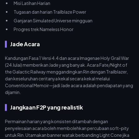
Misi Latihan Harian
Tugasan dan harian Trailblaze Power
Ganjaran Simulated Universe mingguan
Progres trek Nameless Honor
Jade Acara
Kandungan Fasa 1 Versi 4.4 dan acara Imagenae Holy Grail War
(24 Julai) memberikan Jade yang banyak. Acara Fate/Night of
the Galactic Railway menggandingkan Rin dengan Trailblazer,
dan keseluruhan ceritanya kekal secara kekal melalui
Conventional Memoir—jadi Jade acara adalah pendapatan yang
dijamin.
Jangkaan F2P yang realistik
Permainan harian yang konsisten ditambah dengan
penyelesaian acara boleh membolehkan percubaan soft-pity
untuk Rin. Utamakan banner watak berbanding Light Cone jika