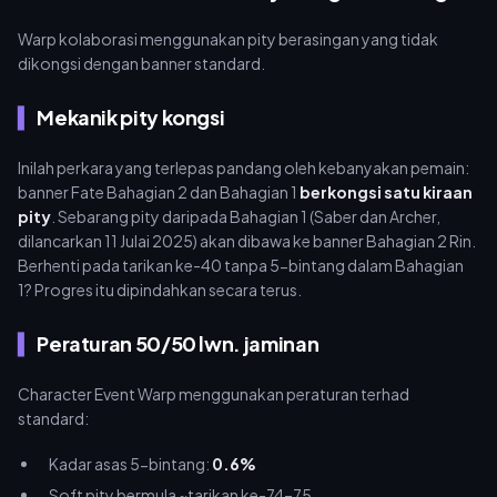
Warp kolaborasi menggunakan pity berasingan yang tidak
dikongsi dengan banner standard.
Mekanik pity kongsi
Inilah perkara yang terlepas pandang oleh kebanyakan pemain:
banner Fate Bahagian 2 dan Bahagian 1
berkongsi satu kiraan
pity
. Sebarang pity daripada Bahagian 1 (Saber dan Archer,
dilancarkan 11 Julai 2025) akan dibawa ke banner Bahagian 2 Rin.
Berhenti pada tarikan ke-40 tanpa 5-bintang dalam Bahagian
1? Progres itu dipindahkan secara terus.
Peraturan 50/50 lwn. jaminan
Character Event Warp menggunakan peraturan terhad
standard:
Kadar asas 5-bintang:
0.6%
Soft pity bermula ~tarikan ke-74–75