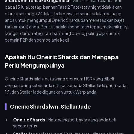
Shards Rin Tohsaka Gilgamesh
. Versi 4.4 akan dilancarkan
pada 15 Julai, tetapi banner Fasa 2 Fate/stay night tidak akan
dibuka sehingga 24 Julai. Jeda masa tersebut adalah peluang
anda untuk mengumpul Oneiric Shards dan menetapkan bajet
tarikan (pull) anda. Berikut adalah pengiraan tepat, mekanik pity
kongsi, dan strategi tambah nilai (top-up) paling bijak untuk
pemain F2P dan pembelanja kecil.
Apakah Itu Oneiric Shards dan Mengapa
Perlu Mengumpulnya
Oneiric Shards ialah mata wang premium HSR yang dibeli
dengan wang sebenar. Ia ditukar kepada Stellar Jade pada kadar
1:1, dan Stellar Jade digunakan untuk Warp anda.
Oneiric Shards lwn. Stellar Jade
Oneiric Shards:
Mata wang berbayar yang anda beli
secara terus