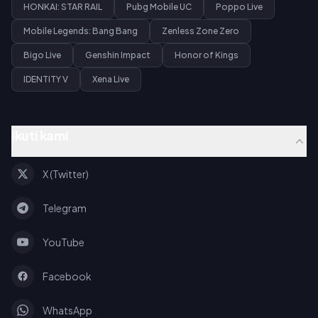
HONKAI: STAR RAIL
Pubg Mobile UC
Poppo Live
Mobile Legends: Bang Bang
Zenless Zone Zero
Bigo Live
Genshin Impact
Honor of Kings
IDENTITY V
Xena Live
Ikuti kami
X (Twitter)
Telegram
YouTube
Facebook
WhatsApp