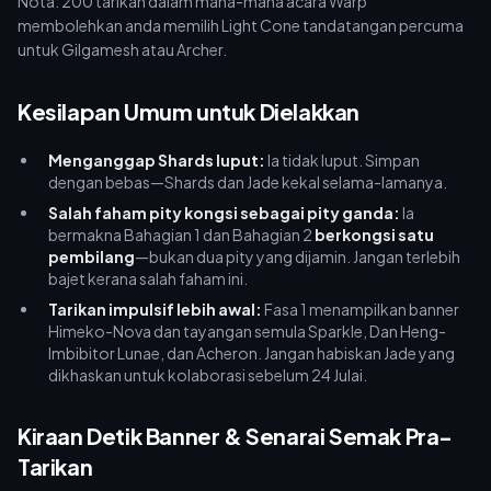
Nota: 200 tarikan dalam mana-mana acara Warp
membolehkan anda memilih Light Cone tandatangan percuma
untuk Gilgamesh atau Archer.
Kesilapan Umum untuk Dielakkan
Menganggap Shards luput:
Ia tidak luput. Simpan
dengan bebas—Shards dan Jade kekal selama-lamanya.
Salah faham pity kongsi sebagai pity ganda:
Ia
bermakna Bahagian 1 dan Bahagian 2
berkongsi satu
pembilang
—bukan dua pity yang dijamin. Jangan terlebih
bajet kerana salah faham ini.
Tarikan impulsif lebih awal:
Fasa 1 menampilkan banner
Himeko-Nova dan tayangan semula Sparkle, Dan Heng-
Imbibitor Lunae, dan Acheron. Jangan habiskan Jade yang
dikhaskan untuk kolaborasi sebelum 24 Julai.
Kiraan Detik Banner & Senarai Semak Pra-
Tarikan