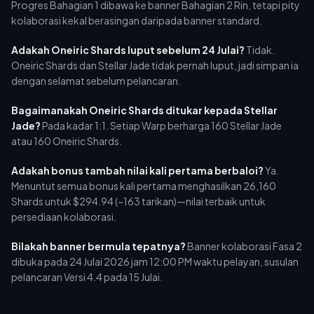
Progres Bahagian 1 dibawa ke banner Bahagian 2 Rin, tetapi pity
kolaborasi kekal berasingan daripada banner standard.
Adakah Oneiric Shards luput sebelum 24 Julai?
Tidak.
Oneiric Shards dan Stellar Jade tidak pernah luput, jadi simpan ia
dengan selamat sebelum pelancaran.
Bagaimanakah Oneiric Shards ditukar kepada Stellar
Jade?
Pada kadar 1:1. Setiap Warp berharga 160 Stellar Jade
atau 160 Oneiric Shards.
Adakah bonus tambah nilai kali pertama berbaloi?
Ya.
Menuntut semua bonus kali pertama menghasilkan 26,160
Shards untuk $294.94 (~163 tarikan)—nilai terbaik untuk
persediaan kolaborasi.
Bilakah banner bermula tepatnya?
Banner kolaborasi Fasa 2
dibuka pada 24 Julai 2026 jam 12:00 PM waktu pelayan, susulan
pelancaran Versi 4.4 pada 15 Julai.