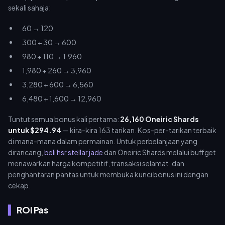
sekali sahaja:
60 → 120
300 + 30 → 600
980 + 110 → 1,960
1,980 + 260 → 3,960
3,280 + 600 → 6,560
6,480 + 1,600 → 12,960
Tuntut semua bonus kali pertama:
26,160 Oneiric Shards
untuk $294.94
— kira-kira 163 tarikan. Kos-per-tarikan terbaik
di mana-mana dalam permainan. Untuk perbelanjaan yang
dirancang,
beli hsr stellar jade
dan Oneiric Shards melalui buffget
menawarkan harga kompetitif, transaksi selamat, dan
penghantaran pantas untuk membuka kunci bonus ini dengan
cekap.
ROI Pas