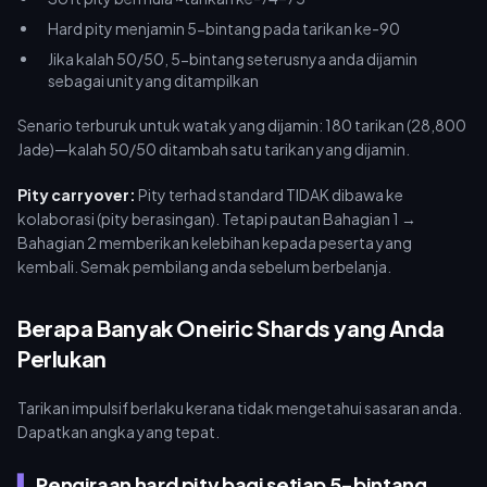
Hard pity menjamin 5-bintang pada tarikan ke-90
Jika kalah 50/50, 5-bintang seterusnya anda dijamin
sebagai unit yang ditampilkan
Senario terburuk untuk watak yang dijamin: 180 tarikan (28,800
Jade)—kalah 50/50 ditambah satu tarikan yang dijamin.
Pity carryover:
Pity terhad standard TIDAK dibawa ke
kolaborasi (pity berasingan). Tetapi pautan Bahagian 1 →
Bahagian 2 memberikan kelebihan kepada peserta yang
kembali. Semak pembilang anda sebelum berbelanja.
Berapa Banyak Oneiric Shards yang Anda
Perlukan
Tarikan impulsif berlaku kerana tidak mengetahui sasaran anda.
Dapatkan angka yang tepat.
Pengiraan hard pity bagi setiap 5-bintang