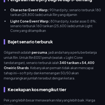
Character Event Warp:
90 hard pity; senario terburuk 180
tarikan (28,800 Jade) untuk Rin yang dijamin
Light Cone Event Warp:
80 hard pity, kadar asas 0.8%;
senario terburuk 160 tarikan (25,600 Jade) untuk Light
Cone yang ditampilkan
Bajet senario terburuk
Gilgamesh adalah
percuma
, jadi anda hanya perlu berbelanja
untuk Rin. Untuk Rin E0S1 penuh (watak + Light Cone
tandatangan), senario terburuk ialah
340 tarikan = 54,400
Oneiric Shards
. Kebanyakan pemain tidak akan mencapai
tahap ini—soft pity dan kemenangan 50/50 akan
mengurangkan jumlah tersebut dengan ketara.
Kecekapan kos mengikut tier
Pek yang lebih besar menawarkan nilai yang lebih baik. Harga