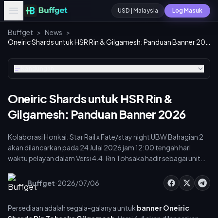
USD | Malaysia
Log Masuk
Buffget
>
News
>
Oneiric Shards untuk HSR Rin & Gilgamesh: Panduan Banner 2026
Kandungan
Oneiric Shards untuk HSR Rin &
Gilgamesh: Panduan Banner 2026
Kolaborasi Honkai: Star Rail x Fate/stay night UBW Bahagian 2
akan dilancarkan pada 24 Julai 2026 jam 12:00 tengah hari
waktu pelayan dalam Versi 4.4. Rin Tohsaka hadir sebagai unit
Quantum Erudition 5-bintang melalui gacha; Gilgamesh
(Lightning Destruction 5-bintang) boleh didapati secara
·
Buffget
2026/07/06
percuma melalui acara tersebut. Senario terburuk untuk
menjamin watak pilihan berserta Light Cone: 340 tarikan
Persediaan adalah segala-galanya untuk
banner Oneiric
(54,400 Oneiric Shards). Mula kumpul sekarang.